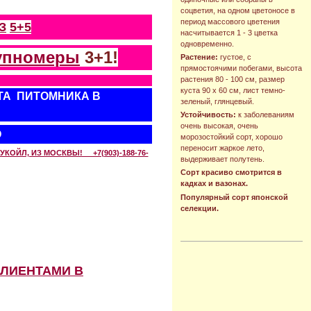
соцветия, на одном цветоносе в
период массового цветения
З
5+5
насчитывается 1 - 3 цветка
одновременно.
упномеры
3+1!
Растение:
густое, с
прямостоячими побегами, высота
растения 80 - 100 см, размер
куста 90 х 60 см, лист темно-
ТА ПИТОМНИКА В
зеленый, глянцевый.
Устойчивость:
к заболеваниям
очень высокая, очень
О
морозостойкий сорт, хорошо
переносит жаркое лето,
КОЙЛ, ИЗ МОСКВЫ! +7(903)-188-76-
выдерживает полутень.
Сорт красиво смотрится в
кадках и вазонах.
Популярный сорт японской
селекции.
КЛИЕНТАМИ В