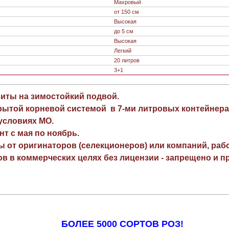
Махровый
от 150 см
Высокая
до 5 см
Высокая
Легкий
20 литров
3+1
виты на зимостойкий подвой.
рытой корневой системой в 7-ми литровых контейнера
 условиях МО.
нт с мая по ноябрь.
ы от оригинаторов (селекционеров) или компаний, раб
в в коммерческих целях без лицензии - запрещено и пр
БОЛЕЕ 5000 СОРТОВ РОЗ!