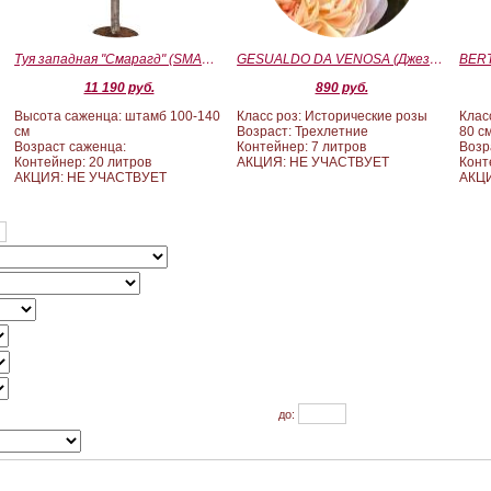
Туя западная "Смарагд" (SMARAGD) ШТАМБ 100-140
GESUALDO DA VENOSA (Джезуальдо Ди Веноза)
11 190 руб.
890 руб.
Высота саженца: штамб 100-140
Класс роз: Исторические розы
Клас
см
Возраст: Трехлетние
80 с
Возраст саженца:
Контейнер: 7 литров
Возр
Контейнер: 20 литров
АКЦИЯ: НЕ УЧАСТВУЕТ
Конт
АКЦИЯ: НЕ УЧАСТВУЕТ
АКЦИ
до: