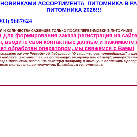
 НОВИНКАМИ АССОРТИМЕНТА ПИТОМНИКА В Р
ПИТОМНИКА 2026!!!
903) 9687624
Я И КОЛИЧЕСТВА САЖЕНЦЕВ ТОЛЬКО ПОСЛЕ ПЕРЕЗИМОВКИ В ПИТОМНИКЕ!
 Для формирования заказа регистрация на сайте
, вводите свои контактные данные и нажимаете 
удет обработан оператором, мы свяжемся с Вами!
согласно закону Российской Федерации "О защите прав потребителя", а име
 надлежащего качества, не подлежащих возврату или обмену", утвержден
варя 1998г. №55, растения (саженцы) возврату и обмену не подлежат. Прове
ного материала при получении. Благодарим за понимание.