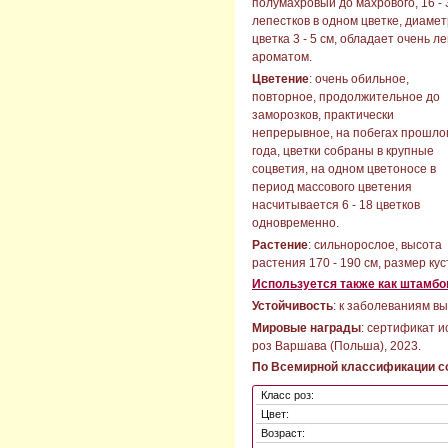
полумахровый до махрового, 16 - 
лепестков в одном цветке, диамет
цветка 3 - 5 см, обладает очень ле
ароматом.
Цветение
: очень обильное,
повторное, продолжительное до
заморозков, практически
непрерывное, на побегах прошло
года, цветки собраны в крупные
соцветия, на одном цветоносе в
период массового цветения
насчитывается 6 - 18 цветков
одновременно.
Растение
: сильнорослое, высота
растения 170 - 190 см, размер кус
Используется также как штамбо
Устойчивость
: к заболеваниям вы
Мировые награды
: сертификат и
роз Варшава (Польша), 2023.
По Всемирной классификации со
Класс роз:
Цвет:
Возраст: