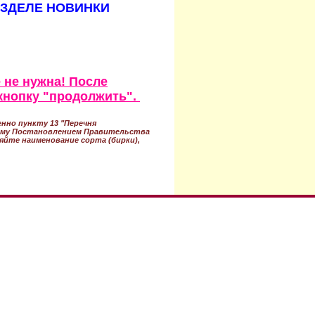
АЗДЕЛЕ НОВИНКИ
 не нужна! После
кнопку "продолжить".
нно пункту 13 "Перечня
ному Постановлением Правительства
ряйте наименование сорта (бирки),