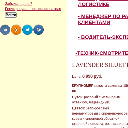
ЛОГИСТИКЕ
Забыли пароль?
Регистрация нового пользователя
- МЕНЕДЖЕР ПО Р
КЛИЕНТАМИ
- ВОДИТЕЛЬ-ЭКС
Share
Share
Share
Share
-ТЕХНИК-СМОТРИТ
LAVENDER SILUETTA 
8 990 руб.
Цена:
КРУПНОМЕР высота саженца 18
см.
Бутон
: розовый с малиновым
оттенком, яйцевидный.
Цветок
: бело-розовый
перламутровый с сиренево-розо
краем и сиреневой обратной
стороной лепестка, розетковидны