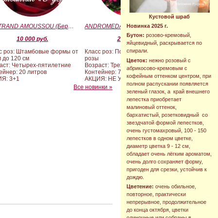
Кустовой шраб
BERTRAND AMOUSSOU (Бертран Амуссу)
ANDROMEDA (BARAND) (Андромеда)
Новинка 2025 г.
Бутон:
розово-кремовый,
10 000 руб.
2 090 руб.
яйцевидный, раскрывается по
спирали.
с роз: Штамбовые формы от
Класс роз: Почвопокровные
м до 120 см
розы
Цветок:
нежно розовый с
аст: Четырех-пятилетние
Возраст: Трехлетние
абрикосово-кремовым с
ейнер: 20 литров
Контейнер: 7 литров
кофейным оттенком центром, при
Я: 3+1
АКЦИЯ: НЕ УЧАСТВУЕТ
полном распускании появляется
Все новинки »
зеленый глазок, а край внешнего
лепестка приобретает
малиновый оттенок,
бархатистый, розетковидный со
звездчатой формой лепестков,
очень густомахровый, 100 - 150
лепестков в одном цветке,
диаметр цветка 9 - 12 см,
обладает очень лёгким ароматом,
очень долго сохраняет форму,
пригоден для срезки, устойчив к
дождю.
Цветение:
очень обильное,
повторное, практически
непрерывное, продолжительное
до конца октября, цветки
одиночные или собраны в