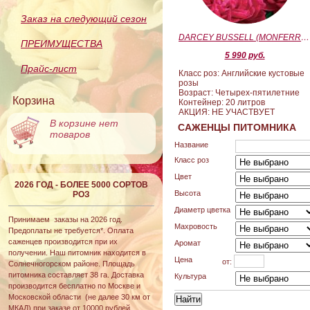
Заказ на следующий сезон
DARCEY BUSSELL (MONFERRATO) (Дарси Басл)
ПРЕИМУЩЕСТВА
5 990 руб.
Прайс-лист
Класс роз: Английские кустовые
розы
Возраст: Четырех-пятилетние
Корзина
Контейнер: 20 литров
АКЦИЯ: НЕ УЧАСТВУЕТ
В корзине нет
САЖЕНЦЫ ПИТОМНИКА
товаров
Название
Класс роз
Цвет
2026 ГОД - БОЛЕЕ 5000 СОРТОВ
Высота
РОЗ
Диаметр цветка
Принимаем заказы на 2026 год.
Махровость
Предоплаты не требуется*. Оплата
саженцев производится при их
Аромат
получении. Наш питомник находится в
Цена
от:
Солнечногорском районе. Площадь
питомника составляет 38 га. Доставка
Культура
производится бесплатно по Москве и
Московской области (не далее 30 км от
МКАД) при заказе от 10000 рублей.