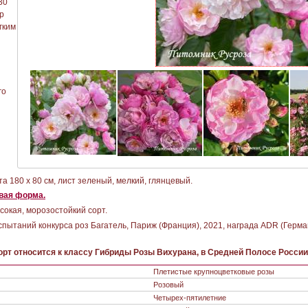
30
р
гким
го
та 180 х 80 см, лист зеленый, мелкий, глянцевый.
вая форма.
сокая, морозостойкий сорт.
спытаний конкурса роз Багатель, Париж (Франция), 2021, награда ADR (Герма
рт относится к классу Гибриды Розы Вихурана, в Средней Полосе России
Плетистые крупноцветковые розы
Розовый
Четырех-пятилетние