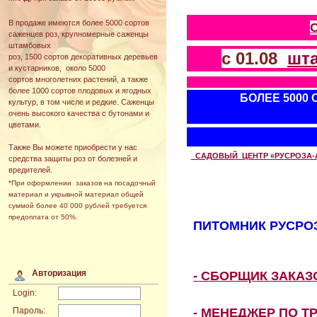
В продаже имеются более 5000 сортов
саженцев роз, крупномерные саженцы
штамбовых
с 01.08
шт
роз, 1500 сортов декоративных деревьев
и кустарников, около 5000
сортов многолетних растений, а также
более 1000 сортов плодовых и ягодных
БОЛЕЕ 5000
культур, в том числе и редкие. Саженцы
очень высокого качества с бутонами и
цветами.
Также Вы можете приобрести у нас
САДОВЫЙ ЦЕНТР «РУСРОЗА-АВТ
средства защиты роз от болезней и
вредителей.
*При оформлении заказов на посадочный
материал и укрывной материал общей
суммой более 40 000 рублей требуется
предоплата от 50%.
ПИТОМНИК РУСРОЗ
Авторизация
- СБОРЩИК ЗАКА
Login:
- МЕНЕДЖЕР ПО Т
Пароль: