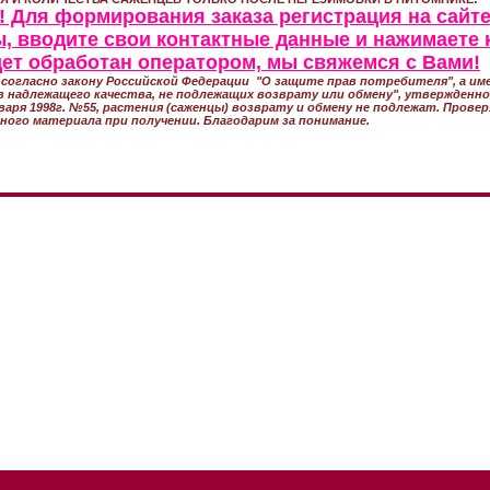
 Для формирования заказа регистрация на сайте
, вводите свои контактные данные и нажимаете 
удет обработан оператором, мы свяжемся с Вами!
согласно закону Российской Федерации "О защите прав потребителя", а име
 надлежащего качества, не подлежащих возврату или обмену", утвержден
варя 1998г. №55, растения (саженцы) возврату и обмену не подлежат. Прове
ного материала при получении. Благодарим за понимание.