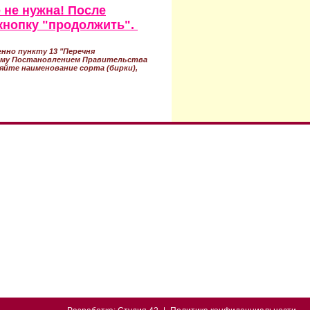
 не нужна! После
кнопку "продолжить".
нно пункту 13 "Перечня
ному Постановлением Правительства
ряйте наименование сорта (бирки),