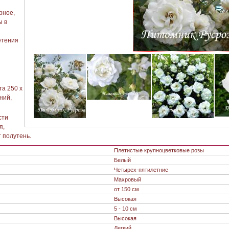
рное,
ы в
етения
та 250 х
ний,
сти
я,
 полутень.
Плетистые крупноцветковые розы
Белый
Четырех-пятилетние
Махровый
от 150 см
Высокая
5 - 10 см
Высокая
Легкий