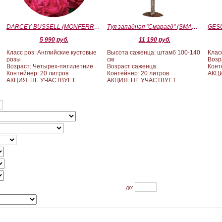
)
DARCEY BUSSELL (MONFERRATO) (Дарси Басл)
Туя западная "Смарагд" (SMARAGD) ШТАМБ 100-140
5 990 руб.
11 190 руб.
Класс роз: Английские кустовые
Высота саженца: штамб 100-140
Клас
розы
см
Возр
Возраст: Четырех-пятилетние
Возраст саженца:
Конт
Контейнер: 20 литров
Контейнер: 20 литров
АКЦ
АКЦИЯ: НЕ УЧАСТВУЕТ
АКЦИЯ: НЕ УЧАСТВУЕТ
до: