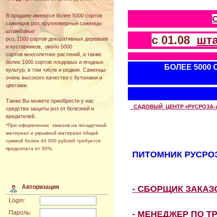
В продаже имеются более 5000 сортов
саженцев роз, крупномерные саженцы
штамбовых
с 01.08
шт
роз, 1500 сортов декоративных деревьев
и кустарников, около 5000
сортов многолетних растений, а также
более 1000 сортов плодовых и ягодных
БОЛЕЕ 5000
культур, в том числе и редкие. Саженцы
очень высокого качества с бутонами и
цветами.
Также Вы можете приобрести у нас
САДОВЫЙ ЦЕНТР «РУСРОЗА-АВТ
средства защиты роз от болезней и
вредителей.
*При оформлении заказов на посадочный
материал и укрывной материал общей
суммой более 40 000 рублей требуется
предоплата от 50%.
ПИТОМНИК РУСРОЗ
Авторизация
- СБОРЩИК ЗАКА
Login:
- МЕНЕДЖЕР ПО Т
Пароль: