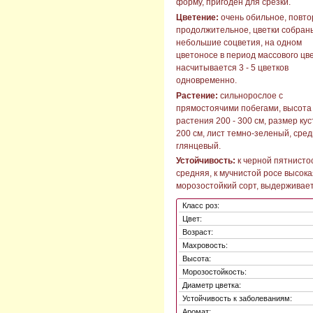
форму, пригоден для срезки.
Цветение:
очень обильное, повто
продолжительное, цветки собран
небольшие соцветия, на одном
цветоносе в период массового цв
насчитывается 3 - 5 цветков
одновременно.
Растение:
сильнорослое с
прямостоячими побегами, высота
растения 200 - 300 см, размер кус
200 см, лист темно-зеленый, сред
глянцевый.
Устойчивость:
к черной пятнисто
средняя, к мучнистой росе высока
морозостойкий сорт, выдерживает
Класс роз:
Цвет:
Возраст:
Махровость:
Высота:
Морозостойкость:
Диаметр цветка:
Устойчивость к заболеваниям:
Аромат: