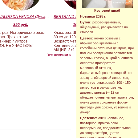
Кустовой шраб
GESUALDO DA VENOSA (Джезуальдо Ди Веноза)
BERTRAND AMOUSSOU (Бертран Амуссу)
Новинка 2025 г.
Бутон:
розово-кремовый,
890 руб.
10 000 руб.
яйцевидный, раскрывается по
спирали.
с роз: Исторические розы
Класс роз: Штамбовые формы от
аст: Трехлетние
80 см до 120 см
Цветок:
нежно розовый с
ейнер: 7 литров
Возраст: Четырех-пятилетние
абрикосово-кремовым с
ИЯ: НЕ УЧАСТВУЕТ
Контейнер: 20 литров
кофейным оттенком центром, при
АКЦИЯ: 3+1
полном распускании появляется
Все новинки »
зеленый глазок, а край внешнего
лепестка приобретает
малиновый оттенок,
бархатистый, розетковидный со
звездчатой формой лепестков,
очень густомахровый, 100 - 150
лепестков в одном цветке,
диаметр цветка 9 - 12 см,
обладает очень лёгким ароматом,
очень долго сохраняет форму,
пригоден для срезки, устойчив к
дождю.
Цветение:
очень обильное,
повторное, практически
непрерывное, продолжительное
до конца октября, цветки
одиночные или собраны в