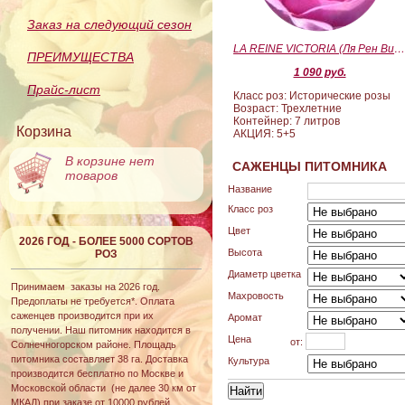
Заказ на следующий сезон
LA REINE VICTORIA (Ля Рен Виктория
ПРЕИМУЩЕСТВА
1 090 руб.
Прайс-лист
Класс роз: Исторические розы
Возраст: Трехлетние
Контейнер: 7 литров
Корзина
АКЦИЯ: 5+5
В корзине нет
САЖЕНЦЫ ПИТОМНИКА
товаров
Название
Класс роз
Цвет
2026 ГОД - БОЛЕЕ 5000 СОРТОВ
Высота
РОЗ
Диаметр цветка
Принимаем заказы на 2026 год.
Махровость
Предоплаты не требуется*. Оплата
саженцев производится при их
Аромат
получении. Наш питомник находится в
Цена
от:
Солнечногорском районе. Площадь
питомника составляет 38 га. Доставка
Культура
производится бесплатно по Москве и
Московской области (не далее 30 км от
МКАД) при заказе от 10000 рублей.