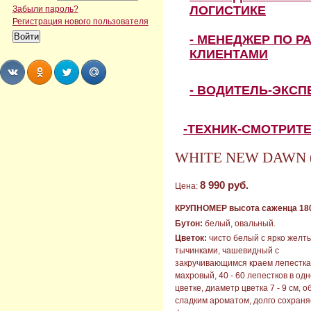
ЛОГИСТИКЕ
Забыли пароль?
Регистрация нового пользователя
- МЕНЕДЖЕР ПО Р
КЛИЕНТАМИ
- ВОДИТЕЛЬ-ЭКС
Share
Share
Share
Share
-ТЕХНИК-СМОТРИТ
WHITE NEW DAWN (
8 990 руб.
Цена:
КРУПНОМЕР высота саженца 180
Бутон:
белый, овальный.
Цветок:
чисто белый с ярко желт
тычинками, чашевидный с
закручивающимся краем лепестка
махровый, 40 - 60 лепестков в од
цветке, диаметр цветка 7 - 9 см, 
сладким ароматом, долго сохраня