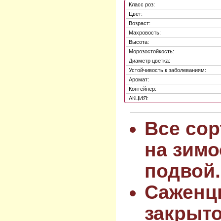
Класс роз:
Цвет:
Возраст:
Махровость:
Высота:
Морозостойкость:
Диаметр цветка:
Устойчивость к заболеваниям:
Аромат:
Контейнер:
АКЦИЯ:
Все сор
на зимо
подвой.
Саженц
закрыт