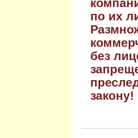
компан
по их л
Размнож
коммер
без лиц
запрещ
преслед
закону!