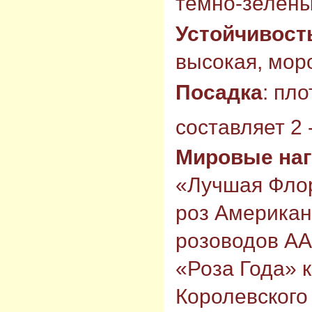
темно-зелены
Устойчивост
высокая, моро
Посадка
: пл
составляет 2 -
Мировые на
«Лучшая Флор
роз Американ
розоводов AA
«Роза Года» 
Королевского