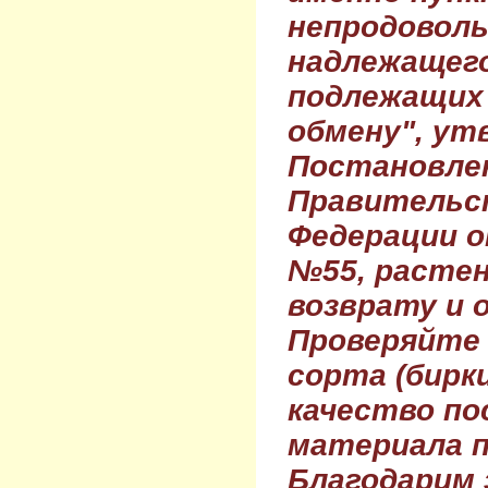
непродовол
надлежащего
подлежащих 
обмену", ут
Постановле
Правительс
Федерации о
№55, растен
возврату и 
Проверяйте
сорта (бирки
качество по
материала п
Благодарим 