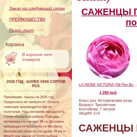
Заказ на следующий сезон
САЖЕНЦЫ П
ПРЕИМУЩЕСТВА
по
Прайс-лист
Корзина
В корзине нет
товаров
2026 ГОД - БОЛЕЕ 5000 СОРТОВ
LA REINE VICTORIA (Ля Рен Виктория
РОЗ
1 090 руб.
Принимаем заказы на 2026 год.
Класс роз: Исторические розы
Предоплаты не требуется*. Оплата
Возраст: Трехлетние
саженцев производится при их
Контейнер: 7 литров
получении. Наш питомник находится в
АКЦИЯ: 5+5
Солнечногорском районе. Площадь
питомника составляет 38 га. Доставка
САЖЕНЦЫ 
производится бесплатно по Москве и
Московской области (не далее 30 км от
МКАД) при заказе от 10000 рублей.