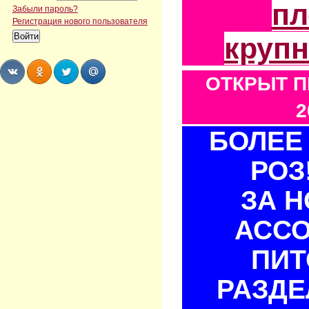
пл
Забыли пароль?
Регистрация нового пользователя
круп
ОТКРЫТ П
Share
Share
Share
Share
2
БОЛЕЕ 
РОЗ
ЗА 
АСС
ПИТ
РАЗДЕ