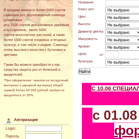
Название
Класс роз
В продаже имеются более 5000 сортов
саженцев роз, крупномерные саженцы
Цвет
штамбовых
Высота
роз, 1500 сортов декоративных деревьев
и кустарников, около 5000
Диаметр цветка
сортов многолетних растений, а также
Махровость
более 1000 сортов плодовых и ягодных
культур, в том числе и редкие. Саженцы
Аромат
очень высокого качества с бутонами и
Цена
от:
цветами.
Культура
Также Вы можете приобрести у нас
средства защиты роз от болезней и
вредителей.
*При оформлении заказов на посадочный
материал и укрывной материал общей
С 10.06 СПЕЦИ
суммой более 40 000 рублей требуется
предоплата от 50%.
с 01.0
Авторизация
фо
Login:
Пароль: