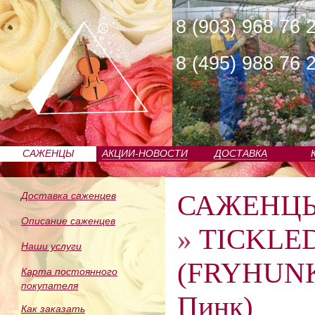
8 (903) 968 76 
8 (495) 988 76 
САЖЕНЦЫ
АКЦИИ-НОВОСТИ
ДОСТАВКА
ПИТОМНИКА
САЖЕНЦ
Доставка саженцев
Описание саженцев
»
TICKLE
Наши услуги
(FRYHUNK
Карта постоянного
покупателя
Пинк)
Как заказать