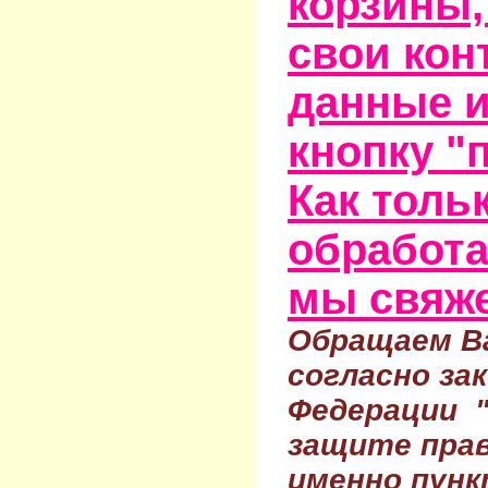
корзины,
свои кон
данные и
кнопку "
Как тольк
обработа
мы свяже
Обращаем Ва
согласно за
Федерации 
защите прав
именно пунк