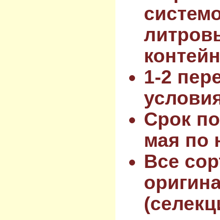
системо
литров
контейн
1-2 пер
услови
Срок по
мая по 
Все сор
оригин
(селекц