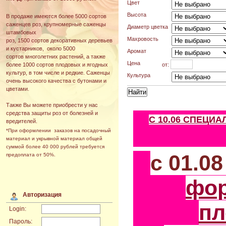
Цвет
Высота
В продаже имеются более 5000 сортов
саженцев роз, крупномерные саженцы
Диаметр цветка
штамбовых
Махровость
роз, 1500 сортов декоративных деревьев
и кустарников, около 5000
Аромат
сортов многолетних растений, а также
Цена
от:
более 1000 сортов плодовых и ягодных
культур, в том числе и редкие. Саженцы
Культура
очень высокого качества с бутонами и
цветами.
Также Вы можете приобрести у нас
средства защиты роз от болезней и
С 10.06 СПЕЦИ
вредителей.
*При оформлении заказов на посадочный
материал и укрывной материал общей
суммой более 40 000 рублей требуется
с 01.0
предоплата от 50%.
фо
Авторизация
пл
Login:
Пароль: