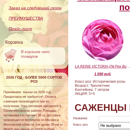
по
Заказ на следующий сезон
ПРЕИМУЩЕСТВА
Прайс-лист
Корзина
В корзине нет
товаров
LA REINE VICTORIA (Ля Рен Виктория
1 090 руб.
2026 ГОД - БОЛЕЕ 5000 СОРТОВ
РОЗ
Класс роз: Исторические розы
Возраст: Трехлетние
Контейнер: 7 литров
Принимаем заказы на 2026 год.
АКЦИЯ: 5+5
Предоплаты не требуется*. Оплата
саженцев производится при их
САЖЕНЦЫ 
получении. Наш питомник находится в
Солнечногорском районе. Площадь
питомника составляет 38 га. Доставка
Название
производится бесплатно по Москве и
Московской области (не далее 30 км от
Класс роз
МКАД) при заказе от 10000 рублей.