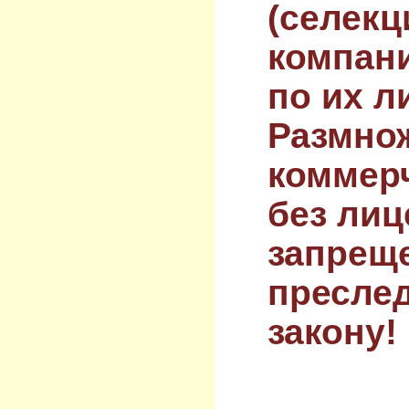
(селекц
компан
по их л
Размнож
коммер
без лиц
запрещ
преслед
закону!