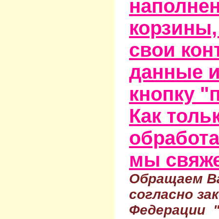
наполне
корзины,
свои кон
данные и
кнопку "
Как тольк
обработа
мы свяже
Обращаем Ва
согласно за
Федерации 