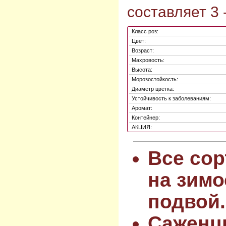
составляет 3 -
Класс роз:
Цвет:
Возраст:
Махровость:
Высота:
Морозостойкость:
Диаметр цветка:
Устойчивость к заболеваниям:
Аромат:
Контейнер:
АКЦИЯ:
Все сор
на зимо
подвой.
Саженц