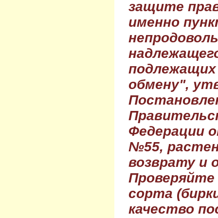
защите прав
именно пунк
непродовол
надлежащего
подлежащих 
обмену", ут
Постановле
Правительс
Федерации о
№55, растен
возврату и 
Проверяйте
сорта (бирки
качество по