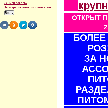
круп
Забыли пароль?
Регистрация нового пользователя
ОТКРЫТ П
2
БОЛЕЕ 
Share
Share
Share
Share
РОЗ
ЗА 
АСС
ПИТ
РАЗДЕ
ПИТОМ