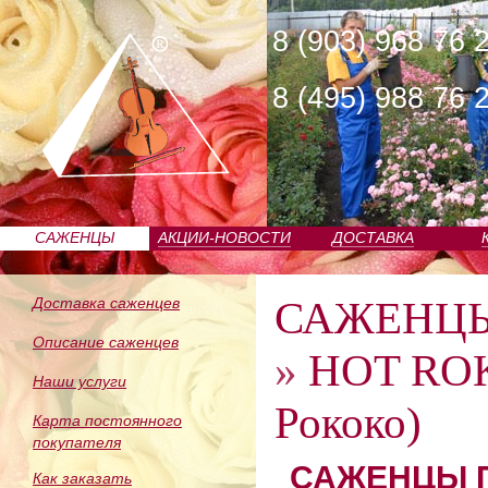
8 (903) 968 76 
8 (495) 988 76 
САЖЕНЦЫ
АКЦИИ-НОВОСТИ
ДОСТАВКА
ПИТОМНИКА
САЖЕНЦ
Доставка саженцев
Описание саженцев
»
HOT RO
Наши услуги
Рококо)
Карта постоянного
покупателя
САЖЕНЦЫ П
Как заказать