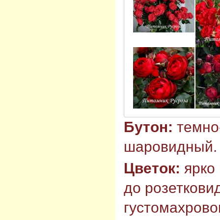
Бутон:
темно
шаровидный.
Цветок:
ярко
до розеткови
густомахровог