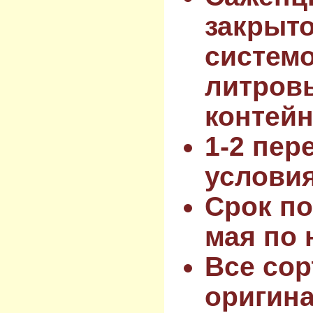
закрыт
системо
литров
контейн
1-2 пер
услови
Срок по
мая по 
Все сор
оригин