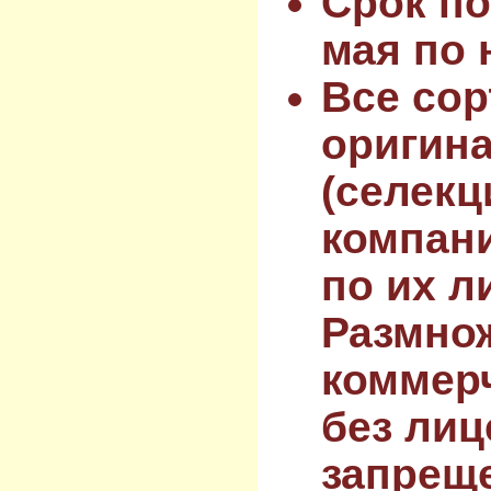
Срок по
мая по 
Все сор
оригин
(селекц
компан
по их л
Размнож
коммер
без лиц
запрещ