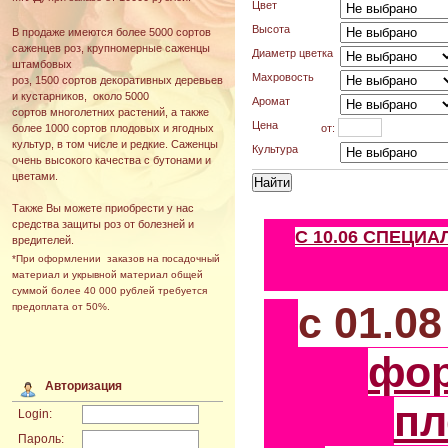
Цвет
Высота
В продаже имеются более 5000 сортов
саженцев роз, крупномерные саженцы
Диаметр цветка
штамбовых
Махровость
роз, 1500 сортов декоративных деревьев
и кустарников, около 5000
Аромат
сортов многолетних растений, а также
Цена
от:
более 1000 сортов плодовых и ягодных
культур, в том числе и редкие. Саженцы
Культура
очень высокого качества с бутонами и
цветами.
Также Вы можете приобрести у нас
средства защиты роз от болезней и
С 10.06 СПЕЦИ
вредителей.
*При оформлении заказов на посадочный
материал и укрывной материал общей
суммой более 40 000 рублей требуется
с 01.0
предоплата от 50%.
фо
Авторизация
пл
Login:
Пароль: