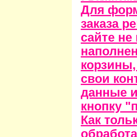
Для фор
заказа р
сайте не
наполне
корзины,
свои кон
данные и
кнопку "
Как тольк
обработа