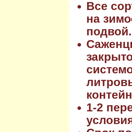
Все сор
на зимо
подвой.
Саженц
закрыт
системо
литров
контейн
1-2 пер
услови