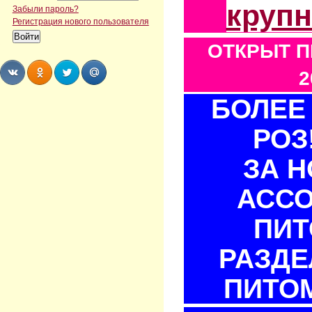
круп
Забыли пароль?
Регистрация нового пользователя
ОТКРЫТ П
2
БОЛЕЕ 
Share
Share
Share
Share
РОЗ
ЗА 
АСС
ПИТ
РАЗДЕ
ПИТОМ