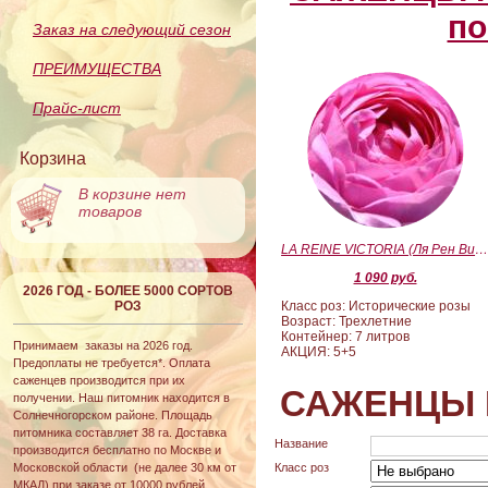
по
Заказ на следующий сезон
ПРЕИМУЩЕСТВА
Прайс-лист
Корзина
В корзине нет
товаров
LA REINE VICTORIA (Ля Рен Виктория
1 090 руб.
2026 ГОД - БОЛЕЕ 5000 СОРТОВ
РОЗ
Класс роз: Исторические розы
Возраст: Трехлетние
Контейнер: 7 литров
Принимаем заказы на 2026 год.
АКЦИЯ: 5+5
Предоплаты не требуется*. Оплата
саженцев производится при их
САЖЕНЦЫ 
получении. Наш питомник находится в
Солнечногорском районе. Площадь
питомника составляет 38 га. Доставка
Название
производится бесплатно по Москве и
Московской области (не далее 30 км от
Класс роз
МКАД) при заказе от 10000 рублей.