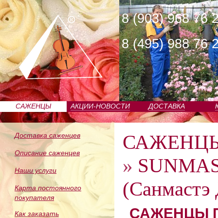
8 (903) 968 76 
8 (495) 988 76 
САЖЕНЦЫ
АКЦИИ-НОВОСТИ
ДОСТАВКА
ПИТОМНИКА
САЖЕНЦ
Доставка саженцев
Описание саженцев
»
SUNMAS
Наши услуги
(Санмастэ 
Карта постоянного
покупателя
САЖЕНЦЫ П
Как заказать