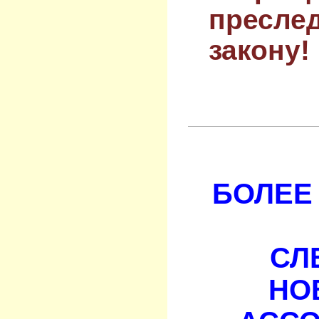
преслед
закону!
БОЛЕЕ 
СЛ
НО