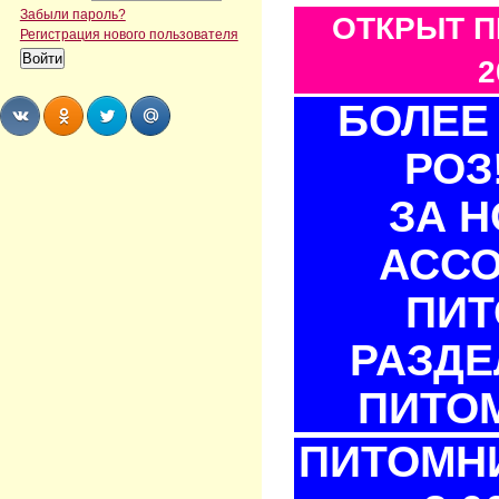
Забыли пароль?
ОТКРЫТ П
Регистрация нового пользователя
2
БОЛЕЕ 
РОЗ
Share
Share
Share
Share
ЗА 
АСС
ПИТ
РАЗДЕ
ПИТОМ
ПИТОМНИ