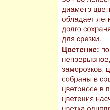
диаметр цветк
обладает лег
долго сохран
для срезки.
Цветение:
по
непрерывное,
заморозков, 
собраны в со
цветоносе в 
цветения насч
цветка однов