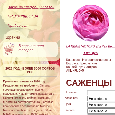
Заказ на следующий сезон
ПРЕИМУЩЕСТВА
Прайс-лист
Корзина
В корзине нет
LA REINE VICTORIA (Ля Рен Виктория
товаров
1 090 руб.
Класс роз: Исторические розы
Возраст: Трехлетние
Контейнер: 7 литров
2026 ГОД - БОЛЕЕ 5000 СОРТОВ
АКЦИЯ: 5+5
РОЗ
САЖЕНЦЫ 
Принимаем заказы на 2026 год.
Предоплаты не требуется*. Оплата
саженцев производится при их
Название
получении. Наш питомник находится в
Солнечногорском районе. Площадь
Класс роз
питомника составляет 38 га. Доставка
Цвет
производится бесплатно по Москве и
Московской области (не далее 30 км от
Высота
МКАД) при заказе от 10000 рублей.