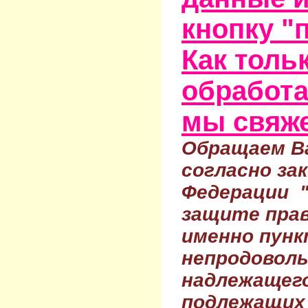
кнопку "
Как тольк
обработа
мы свяже
Обращаем Ва
согласно за
Федерации 
защите прав
именно пунк
непродовол
надлежащего
подлежащих 