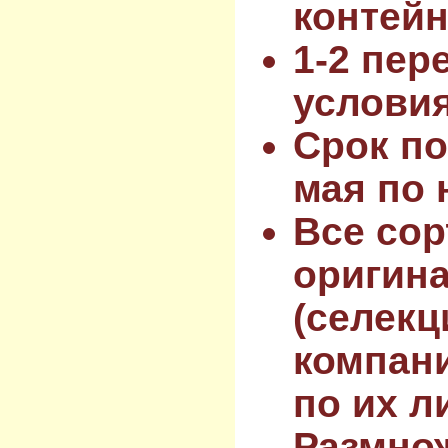
контейн
1-2 пер
услови
Срок по
мая по 
Все сор
оригин
(селекц
компан
по их л
Размнож