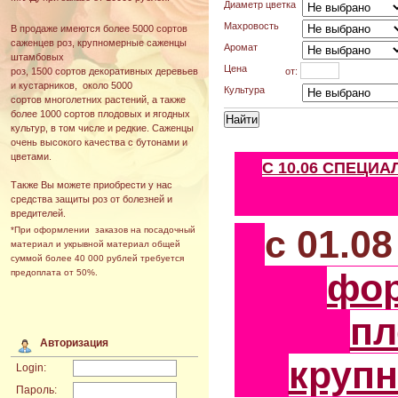
Диаметр цветка
Махровость
В продаже имеются более 5000 сортов
саженцев роз, крупномерные саженцы
Аромат
штамбовых
Цена
от:
роз, 1500 сортов декоративных деревьев
и кустарников, около 5000
Культура
сортов многолетних растений, а также
более 1000 сортов плодовых и ягодных
культур, в том числе и редкие. Саженцы
очень высокого качества с бутонами и
цветами.
С 10.06 СПЕЦИ
Также Вы можете приобрести у нас
средства защиты роз от болезней и
вредителей.
с 01.0
*При оформлении заказов на посадочный
материал и укрывной материал общей
суммой более 40 000 рублей требуется
фо
предоплата от 50%.
пл
Авторизация
круп
Login:
Пароль: