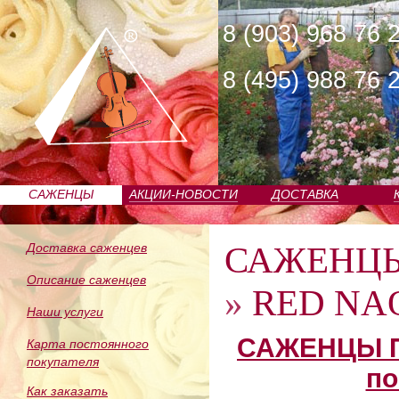
8 (903) 968 76 
8 (495) 988 76 
САЖЕНЦЫ
АКЦИИ-НОВОСТИ
ДОСТАВКА
ПИТОМНИКА
САЖЕНЦ
Доставка саженцев
Описание саженцев
»
RED NAO
Наши услуги
САЖЕНЦЫ П
Карта постоянного
покупателя
по
Как заказать