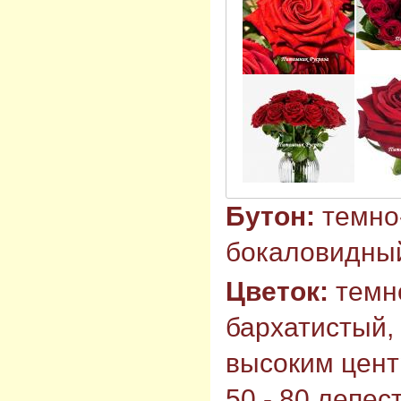
Бутон:
темно
бокаловидный
Цветок:
темн
бархатистый,
высоким цент
50 - 80 лепес