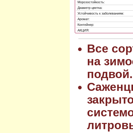
Морозостойкость:
Диаметр цветка:
Устойчивость к заболеваниям:
Аромат:
Контейнер:
АКЦИЯ:
Все сор
на зимо
подвой.
Саженц
закрыт
системо
литров