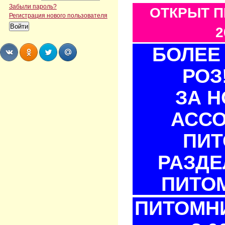
Забыли пароль?
ОТКРЫТ П
Регистрация нового пользователя
2
БОЛЕЕ 
РОЗ
Share
Share
Share
Share
ЗА 
АСС
ПИТ
РАЗДЕ
ПИТОМ
ПИТОМНИ