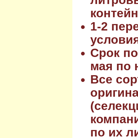
контейн
1-2 пер
услови
Срок по
мая по 
Все сор
оригин
(селекц
компан
по их л