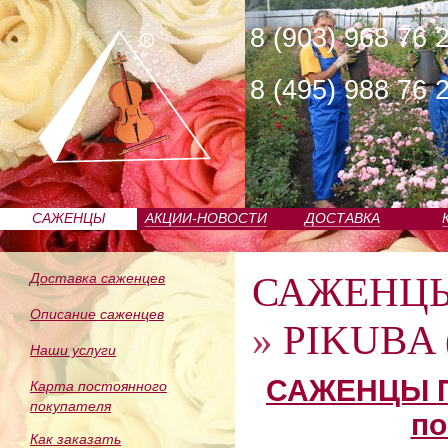
8 (903) 968 76 
8 (495) 988 76 
САЖЕНЦЫ
АКЦИИ-НОВОСТИ
ДОСТАВКА
ПИТОМНИКА
САЖЕНЦ
Доставка саженцев
Описание саженцев
»
PIKUBA 
Наши услуги
САЖЕНЦЫ П
Карта постоянного
покупателя
по
Как заказать