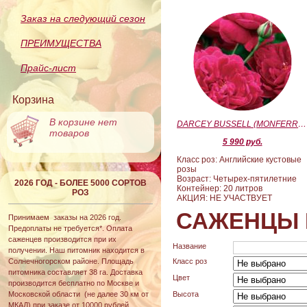
Заказ на следующий сезон
ПРЕИМУЩЕСТВА
Прайс-лист
Корзина
В корзине нет
DARCEY BUSSELL (MONFERRATO) (Дарси Басл)
товаров
5 990 руб.
Класс роз: Английские кустовые
розы
Возраст: Четырех-пятилетние
2026 ГОД - БОЛЕЕ 5000 СОРТОВ
Контейнер: 20 литров
РОЗ
АКЦИЯ: НЕ УЧАСТВУЕТ
САЖЕНЦЫ 
Принимаем заказы на 2026 год.
Предоплаты не требуется*. Оплата
саженцев производится при их
Название
получении. Наш питомник находится в
Солнечногорском районе. Площадь
Класс роз
питомника составляет 38 га. Доставка
Цвет
производится бесплатно по Москве и
Московской области (не далее 30 км от
Высота
МКАД) при заказе от 10000 рублей.