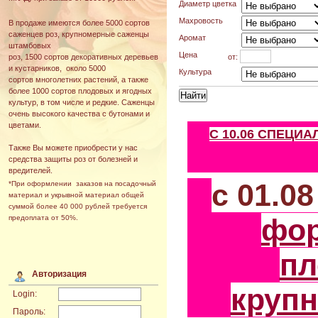
Диаметр цветка
Махровость
В продаже имеются более 5000 сортов
саженцев роз, крупномерные саженцы
Аромат
штамбовых
Цена
от:
роз, 1500 сортов декоративных деревьев
и кустарников, около 5000
Культура
сортов многолетних растений, а также
более 1000 сортов плодовых и ягодных
культур, в том числе и редкие. Саженцы
очень высокого качества с бутонами и
цветами.
С 10.06 СПЕЦИ
Также Вы можете приобрести у нас
средства защиты роз от болезней и
вредителей.
с 01.0
*При оформлении заказов на посадочный
материал и укрывной материал общей
суммой более 40 000 рублей требуется
фо
предоплата от 50%.
пл
Авторизация
круп
Login:
Пароль: