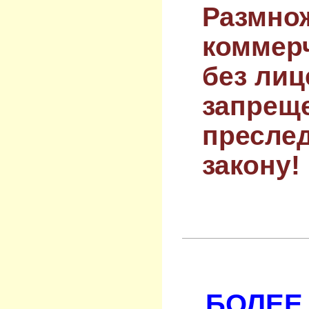
Размнож
коммер
без лиц
запрещ
преслед
закону!
БОЛЕЕ 