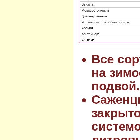
Высота:
Морозостойкость:
Диаметр цветка:
Устойчивость к заболеваниям:
Аромат:
Контейнер:
АКЦИЯ:
Все сор
на зимо
подвой.
Саженц
закрыт
системо
литров