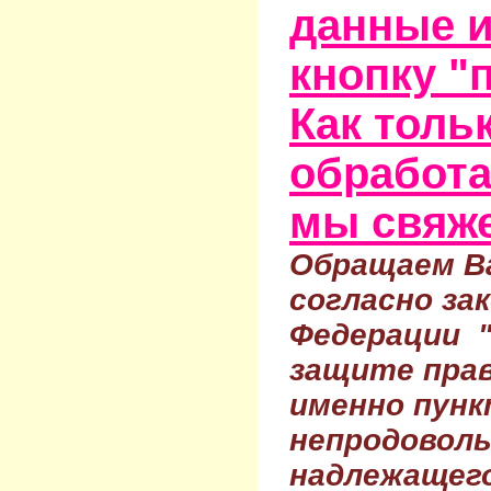
данные и
кнопку "
Как тольк
обработа
мы свяже
Обращаем Ва
согласно за
Федерации 
защите прав
именно пунк
непродовол
надлежащего