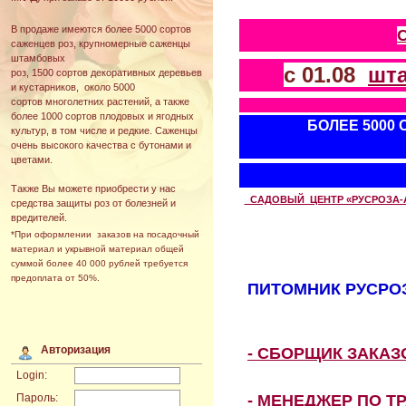
В продаже имеются более 5000 сортов
саженцев роз, крупномерные саженцы
штамбовых
с 01.08
шт
роз, 1500 сортов декоративных деревьев
и кустарников, около 5000
сортов многолетних растений, а также
более 1000 сортов плодовых и ягодных
БОЛЕЕ 5000
культур, в том числе и редкие. Саженцы
очень высокого качества с бутонами и
цветами.
Также Вы можете приобрести у нас
САДОВЫЙ ЦЕНТР «РУСРОЗА-АВТ
средства защиты роз от болезней и
вредителей.
*При оформлении заказов на посадочный
материал и укрывной материал общей
суммой более 40 000 рублей требуется
предоплата от 50%.
ПИТОМНИК РУСРОЗ
Авторизация
- СБОРЩИК ЗАКА
Login:
- МЕНЕДЖЕР ПО Т
Пароль: