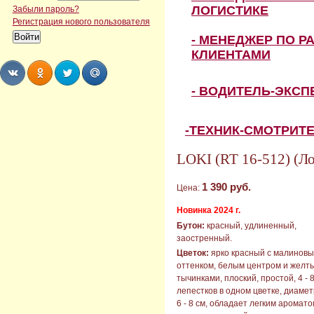
ЛОГИСТИКЕ
Забыли пароль?
Регистрация нового пользователя
- МЕНЕДЖЕР ПО Р
КЛИЕНТАМИ
- ВОДИТЕЛЬ-ЭКС
Share
Share
Share
Share
-ТЕХНИК-СМОТРИТ
LOKI (RT 16-512) (Л
1 390 руб.
Цена:
Новинка 2024 г.
Бутон:
красный, удлиненный,
заостренный.
Цветок:
ярко красный с малинов
оттенком, белым центром и желт
тычинками, плоский, простой, 4 - 
лепестков в одном цветке, диамет
6 - 8 см, обладает легким аромато