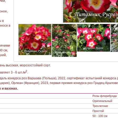
лей,
рное,
ы в
оносе в
оячими
00 см,
дний,
ень высокая, морозостойкий сорт.
2
вляет 3 - 6 шт./м
.
даль конкурса роз Варшава (Польша), 2022, сертификат испытаний конкурса р
ария), Орлеан (Франция), 2023, первая премия конкурса роз Градец-Кралове 
 и вазонах.
Розы флорибунда
Оригинальный
Трехлетние
Простой
50 - 100 см