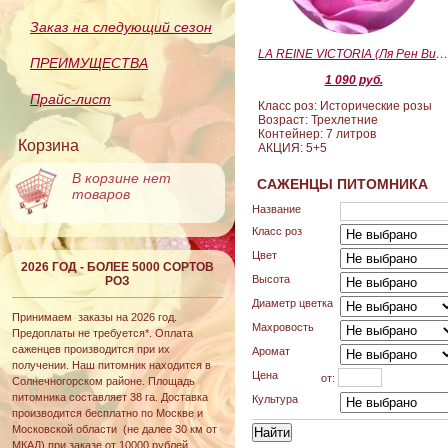
Заказ на следующий сезон
LA REINE VICTORIA (Ля Рен Виктория
ПРЕИМУЩЕСТВА
1 090 руб.
Прайс-лист
Класс роз: Исторические розы
Возраст: Трехлетние
Контейнер: 7 литров
Корзина
АКЦИЯ: 5+5
В корзине нет
САЖЕНЦЫ ПИТОМНИКА
товаров
Название
Класс роз
Цвет
2026 ГОД - БОЛЕЕ 5000 СОРТОВ
Высота
РОЗ
Диаметр цветка
Принимаем заказы на 2026 год.
Махровость
Предоплаты не требуется*. Оплата
саженцев производится при их
Аромат
получении. Наш питомник находится в
Цена
от:
Солнечногорском районе. Площадь
питомника составляет 38 га. Доставка
Культура
производится бесплатно по Москве и
Московской области (не далее 30 км от
МКАД) при заказе от 10000 рублей.