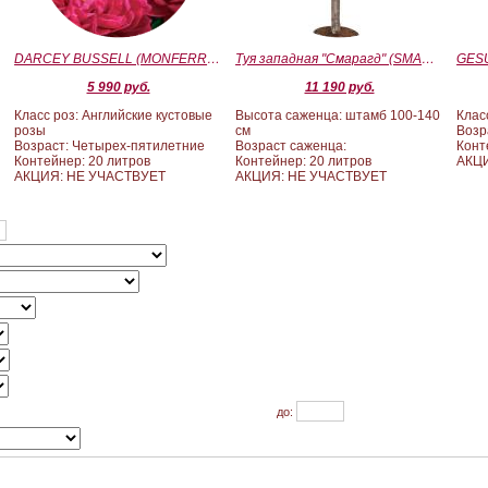
)
DARCEY BUSSELL (MONFERRATO) (Дарси Басл)
Туя западная "Смарагд" (SMARAGD) ШТАМБ 100-140
5 990 руб.
11 190 руб.
Класс роз: Английские кустовые
Высота саженца: штамб 100-140
Клас
розы
см
Возр
Возраст: Четырех-пятилетние
Возраст саженца:
Конт
Контейнер: 20 литров
Контейнер: 20 литров
АКЦ
АКЦИЯ: НЕ УЧАСТВУЕТ
АКЦИЯ: НЕ УЧАСТВУЕТ
до: