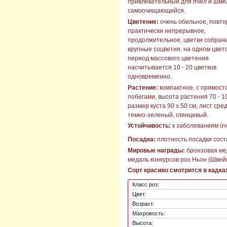
привлекательный для пчел и шме
самоочищающийся.
Цветение:
очень обильное, повто
практически непрерывное,
продолжительное, цветки собран
крупные соцветия, на одном цвет
период массового цветения
насчитывается 10 - 20 цветков
одновременно.
Растение:
компактное, с прямост
побегами, высота растения 70 - 1
размер куста 90 х 50 см, лист сре
темно-зеленый, глянцевый.
Устойчивость:
к заболеваниям оч
Посадка:
плотность посадки соста
Мировые награды:
бронзовая ме
медаль конкурсов роз Ньон (Швейц
Сорт красиво смотрится в кадках
Класс роз:
Цвет:
Возраст:
Махровость:
Высота: