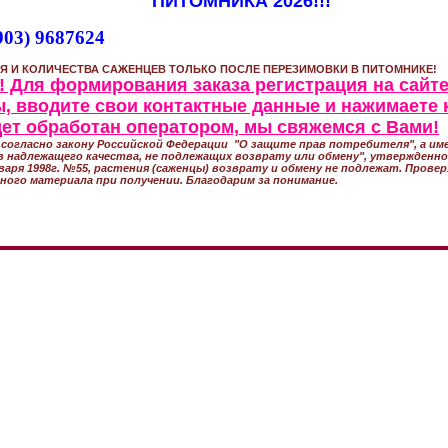
ПИТОМНИКА 2026!!!
903) 9687624
Я И КОЛИЧЕСТВА САЖЕНЦЕВ ТОЛЬКО ПОСЛЕ ПЕРЕЗИМОВКИ В ПИТОМНИКЕ!
 Для формирования заказа регистрация на сайте
, вводите свои контактные данные и нажимаете 
удет обработан оператором, мы свяжемся с Вами!
согласно закону Российской Федерации "О защите прав потребителя", а име
 надлежащего качества, не подлежащих возврату или обмену", утвержден
варя 1998г. №55, растения (саженцы) возврату и обмену не подлежат. Прове
ного материала при получении. Благодарим за понимание.