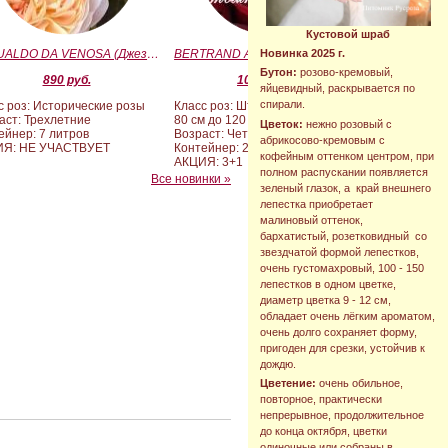
Кустовой шраб
GESUALDO DA VENOSA (Джезуальдо Ди Веноза)
BERTRAND AMOUSSOU (Бертран Амуссу)
Новинка 2025 г.
Бутон:
розово-кремовый,
890 руб.
10 000 руб.
яйцевидный, раскрывается по
спирали.
с роз: Исторические розы
Класс роз: Штамбовые формы от
аст: Трехлетние
80 см до 120 см
Цветок:
нежно розовый с
ейнер: 7 литров
Возраст: Четырех-пятилетние
абрикосово-кремовым с
ИЯ: НЕ УЧАСТВУЕТ
Контейнер: 20 литров
кофейным оттенком центром, при
АКЦИЯ: 3+1
полном распускании появляется
Все новинки »
зеленый глазок, а край внешнего
лепестка приобретает
малиновый оттенок,
бархатистый, розетковидный со
звездчатой формой лепестков,
очень густомахровый, 100 - 150
лепестков в одном цветке,
диаметр цветка 9 - 12 см,
обладает очень лёгким ароматом,
очень долго сохраняет форму,
пригоден для срезки, устойчив к
дождю.
Цветение:
очень обильное,
повторное, практически
непрерывное, продолжительное
до конца октября, цветки
одиночные или собраны в