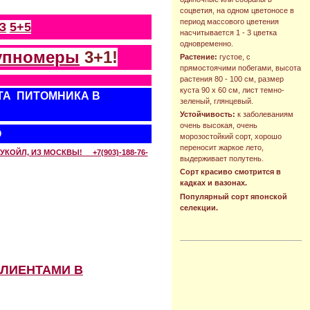
соцветия, на одном цветоносе в
период массового цветения
З
5+5
насчитывается 1 - 3 цветка
одновременно.
упномеры
3+1!
Растение:
густое, с
прямостоячими побегами, высота
растения 80 - 100 см, размер
куста 90 х 60 см, лист темно-
ТА ПИТОМНИКА В
зеленый, глянцевый.
Устойчивость:
к заболеваниям
очень высокая, очень
О
морозостойкий сорт, хорошо
переносит жаркое лето,
КОЙЛ, ИЗ МОСКВЫ! +7(903)-188-76-
выдерживает полутень.
Сорт красиво смотрится в
кадках и вазонах.
Популярный сорт японской
селекции.
КЛИЕНТАМИ В