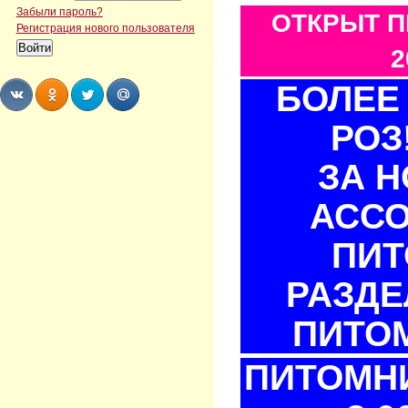
Забыли пароль?
ОТКРЫТ П
Регистрация нового пользователя
2
БОЛЕЕ 
РОЗ
Share
Share
Share
Share
ЗА 
АСС
ПИТ
РАЗДЕ
ПИТОМ
ПИТОМНИ