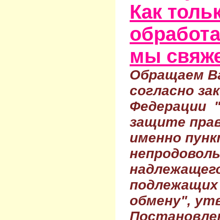
Как тольк
обработа
мы свяже
Обращаем Ва
согласно за
Федерации 
защите прав
именно пунк
непродовол
надлежащего
подлежащих 
обмену", ут
Постановле