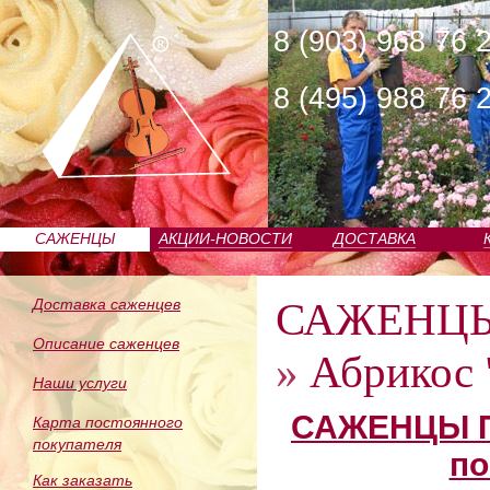
8 (903) 968 76 
8 (495) 988 76 
САЖЕНЦЫ
АКЦИИ-НОВОСТИ
ДОСТАВКА
ПИТОМНИКА
САЖЕНЦ
Доставка саженцев
Описание саженцев
»
Абрикос 
Наши услуги
САЖЕНЦЫ П
Карта постоянного
покупателя
по
Как заказать