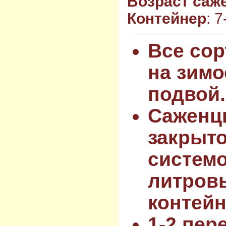
Возраст саж
Контейнер
: 
Все сор
на зимо
подвой.
Саженц
закрыт
системо
литров
контейн
1-2 пер