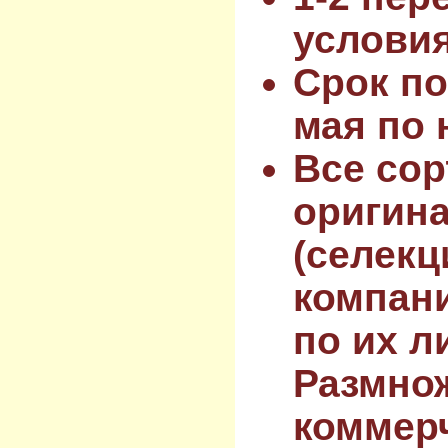
услови
Срок по
мая по 
Все сор
оригин
(селекц
компан
по их л
Размнож
коммер