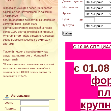
Диаметр цветка
Махровость
В продаже имеются более 5000 сортов
саженцев роз, крупномерные саженцы
Аромат
штамбовых
Цена
от:
роз, 1500 сортов декоративных деревьев
и кустарников, около 5000
Культура
сортов многолетних растений, а также
более 1000 сортов плодовых и ягодных
культур, в том числе и редкие. Саженцы
очень высокого качества с бутонами и
цветами.
С 10.06 СПЕЦИ
Также Вы можете приобрести у нас
средства защиты роз от болезней и
вредителей.
с 01.0
*При оформлении заказов на посадочный
материал и укрывной материал общей
суммой более 40 000 рублей требуется
фо
предоплата от 50%.
пл
Авторизация
круп
Login:
Пароль: