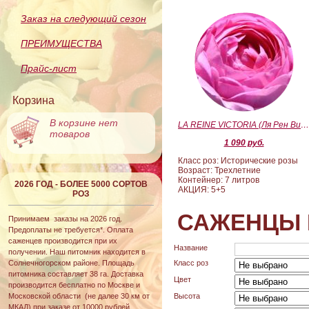
Заказ на следующий сезон
ПРЕИМУЩЕСТВА
Прайс-лист
Корзина
В корзине нет
LA REINE VICTORIA (Ля Рен Виктория
товаров
1 090 руб.
Класс роз: Исторические розы
Возраст: Трехлетние
Контейнер: 7 литров
2026 ГОД - БОЛЕЕ 5000 СОРТОВ
АКЦИЯ: 5+5
РОЗ
САЖЕНЦЫ 
Принимаем заказы на 2026 год.
Предоплаты не требуется*. Оплата
саженцев производится при их
Название
получении. Наш питомник находится в
Солнечногорском районе. Площадь
Класс роз
питомника составляет 38 га. Доставка
Цвет
производится бесплатно по Москве и
Московской области (не далее 30 км от
Высота
МКАД) при заказе от 10000 рублей.