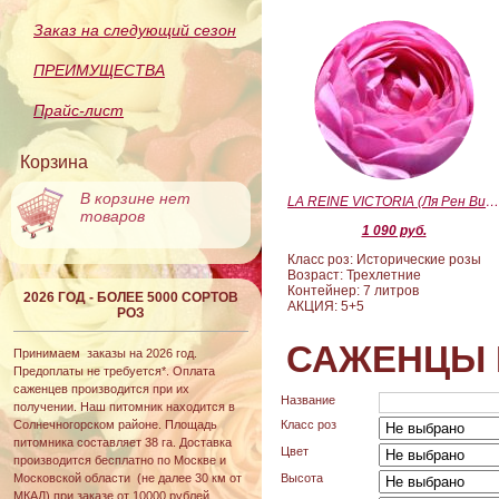
Заказ на следующий сезон
ПРЕИМУЩЕСТВА
Прайс-лист
Корзина
В корзине нет
LA REINE VICTORIA (Ля Рен Виктория
товаров
1 090 руб.
Класс роз: Исторические розы
Возраст: Трехлетние
Контейнер: 7 литров
2026 ГОД - БОЛЕЕ 5000 СОРТОВ
АКЦИЯ: 5+5
РОЗ
САЖЕНЦЫ 
Принимаем заказы на 2026 год.
Предоплаты не требуется*. Оплата
саженцев производится при их
Название
получении. Наш питомник находится в
Солнечногорском районе. Площадь
Класс роз
питомника составляет 38 га. Доставка
Цвет
производится бесплатно по Москве и
Московской области (не далее 30 км от
Высота
МКАД) при заказе от 10000 рублей.