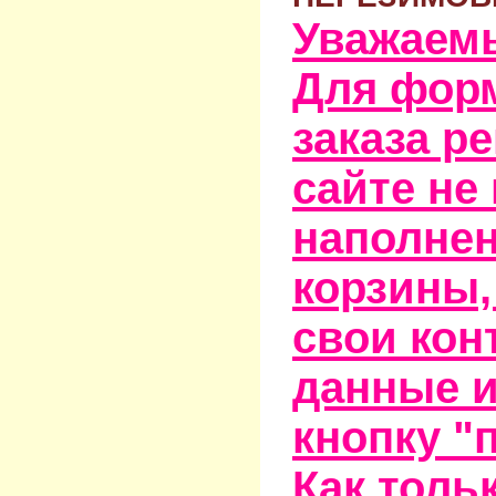
Уважаем
Для фор
заказа р
сайте не
наполне
корзины,
свои кон
данные и
кнопку "
Как тольк