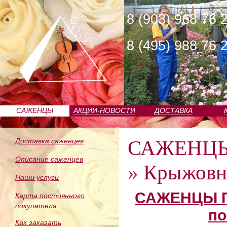
8 (903) 968 76 
8 (495) 988 76 
САЖЕНЦЫ
АКЦИИ-НОВОСТИ
ДОСТАВКА
ПИТОМНИКА
САЖЕНЦ
Доставка саженцев
Описание саженцев
»
Крыжовни
Наши услуги
САЖЕНЦЫ П
Карта постоянного
покупателя
по
Как заказать