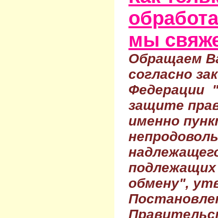
обработа
мы свяже
Обращаем Ва
согласно за
Федерации 
защите прав
именно пунк
непродовол
надлежащего
подлежащих 
обмену", ут
Постановле
Правительс