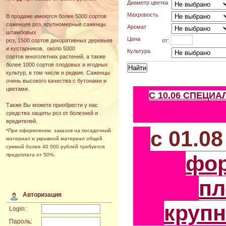
Диаметр цветка
Махровость
В продаже имеются более 5000 сортов
саженцев роз, крупномерные саженцы
Аромат
штамбовых
Цена
от:
роз, 1500 сортов декоративных деревьев
и кустарников, около 5000
Культура
сортов многолетних растений, а также
более 1000 сортов плодовых и ягодных
культур, в том числе и редкие. Саженцы
очень высокого качества с бутонами и
цветами.
С 10.06 СПЕЦИ
Также Вы можете приобрести у нас
средства защиты роз от болезней и
вредителей.
с 01.0
*При оформлении заказов на посадочный
материал и укрывной материал общей
суммой более 40 000 рублей требуется
фо
предоплата от 50%.
пл
Авторизация
круп
Login:
Пароль: