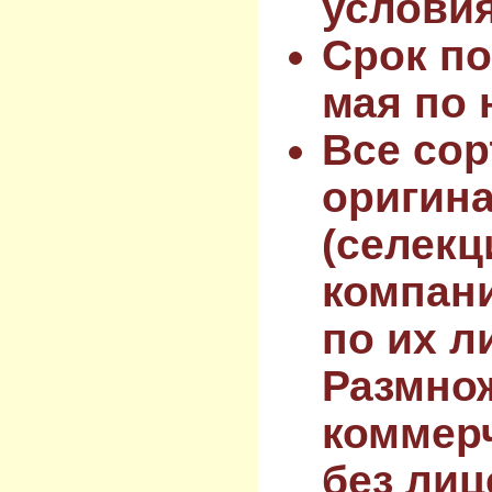
услови
Срок по
мая по 
Все сор
оригин
(селекц
компан
по их л
Размнож
коммер
без лиц