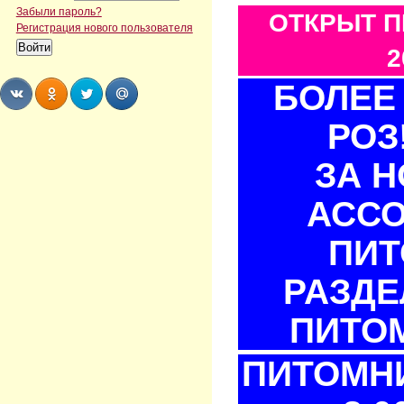
Забыли пароль?
ОТКРЫТ П
Регистрация нового пользователя
2
БОЛЕЕ 
РОЗ
Share
Share
Share
Share
ЗА 
АСС
ПИТ
РАЗДЕ
ПИТОМ
ПИТОМНИ