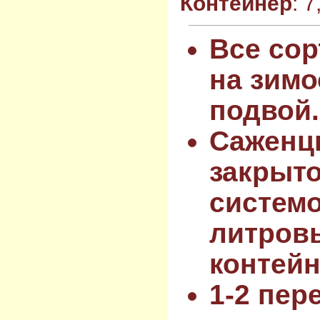
Контейнер
: 
Все сор
на зимо
подвой.
Саженц
закрыт
системо
литров
контейн
1-2 пер