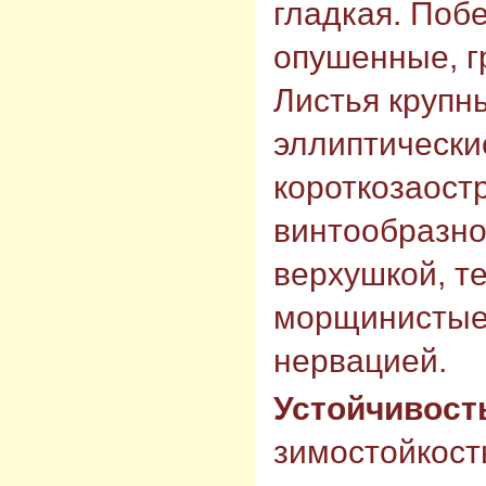
гладкая.
Побе
опушенные, г
Листья крупн
эллиптически
короткозаост
винтообразно
верхушкой, т
морщинистые,
нервацией.
Устойчивост
зимостойкост