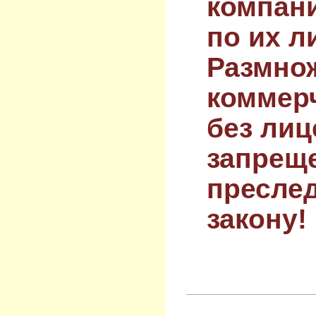
компан
по их л
Размнож
коммер
без лиц
запрещ
преслед
закону!