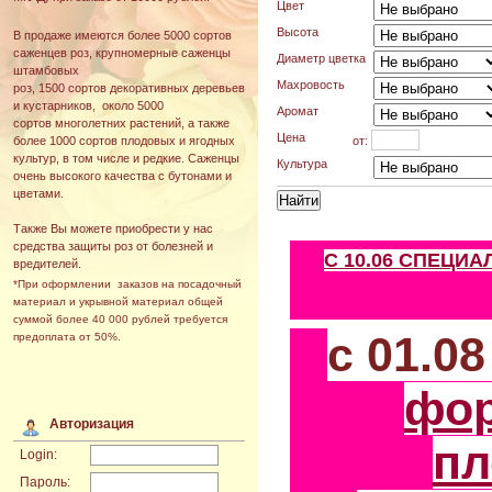
Цвет
Высота
В продаже имеются более 5000 сортов
саженцев роз, крупномерные саженцы
Диаметр цветка
штамбовых
Махровость
роз, 1500 сортов декоративных деревьев
и кустарников, около 5000
Аромат
сортов многолетних растений, а также
Цена
от:
более 1000 сортов плодовых и ягодных
культур, в том числе и редкие. Саженцы
Культура
очень высокого качества с бутонами и
цветами.
Также Вы можете приобрести у нас
средства защиты роз от болезней и
С 10.06 СПЕЦИ
вредителей.
*При оформлении заказов на посадочный
материал и укрывной материал общей
суммой более 40 000 рублей требуется
с 01.0
предоплата от 50%.
фо
Авторизация
пл
Login:
Пароль: