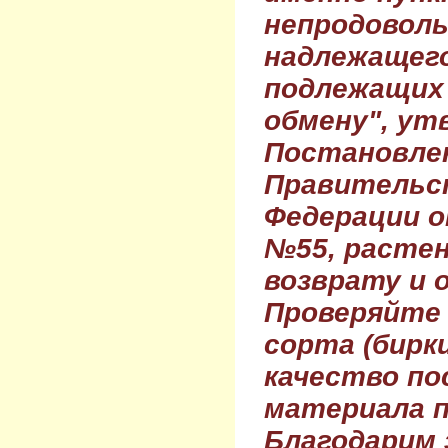
непродовол
надлежащего
подлежащих 
обмену", ут
Постановле
Правительс
Федерации о
№55, растен
возврату и 
Проверяйте
сорта (бирки
качество по
материала п
Благодарим 