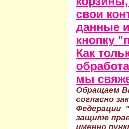
корзины,
свои кон
данные и
кнопку "
Как тольк
обработа
мы свяже
Обращаем Ва
согласно за
Федерации 
защите прав
именно пунк