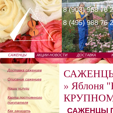
8 (903) 968 76 
8 (495) 988 76 
САЖЕНЦЫ
АКЦИИ-НОВОСТИ
ДОСТАВКА
ПИТОМНИКА
САЖЕНЦ
Доставка саженцев
Описание саженцев
»
Яблоня "
Наши услуги
КРУПНОМЕ
Карта постоянного
покупателя
САЖЕНЦЫ П
Как заказать