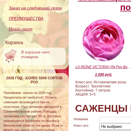
по
Заказ на следующий сезон
ПРЕИМУЩЕСТВА
Прайс-лист
Корзина
В корзине нет
товаров
LA REINE VICTORIA (Ля Рен Виктория
1 090 руб.
2026 ГОД - БОЛЕЕ 5000 СОРТОВ
РОЗ
Класс роз: Исторические розы
Возраст: Трехлетние
Контейнер: 7 литров
Принимаем заказы на 2026 год.
АКЦИЯ: 5+5
Предоплаты не требуется*. Оплата
саженцев производится при их
САЖЕНЦЫ 
получении. Наш питомник находится в
Солнечногорском районе. Площадь
питомника составляет 38 га. Доставка
Название
производится бесплатно по Москве и
Московской области (не далее 30 км от
Класс роз
МКАД) при заказе от 10000 рублей.