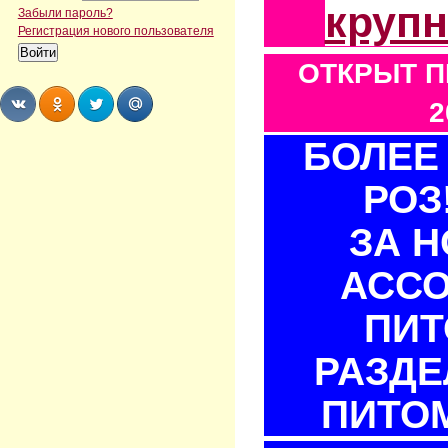
круп
Забыли пароль?
Регистрация нового пользователя
ОТКРЫТ П
2
БОЛЕЕ 
Share
Share
Share
Share
РОЗ
ЗА 
АСС
ПИТ
РАЗДЕ
ПИТОМ