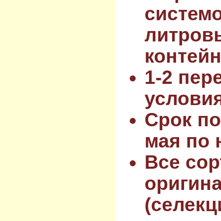
системо
литров
контейн
1-2 пер
услови
Срок по
мая по 
Все сор
оригин
(селекц