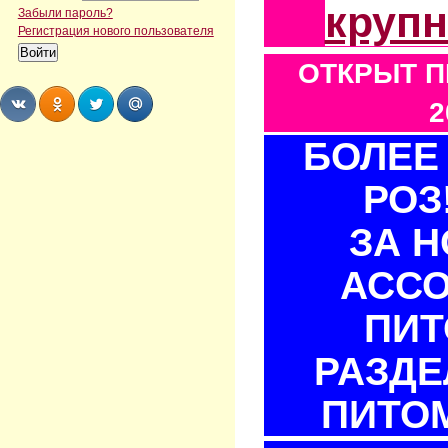
круп
Забыли пароль?
Регистрация нового пользователя
ОТКРЫТ П
2
БОЛЕЕ 
Share
Share
Share
Share
РОЗ
ЗА 
АСС
ПИТ
РАЗДЕ
ПИТОМ