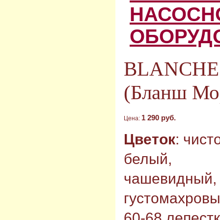
НАСОСН
ОБОРУД
BLANCHE
(Бланш Мо
1 290 руб.
Цена:
Цветок
: чист
белый,
чашевидный,
густомахровы
60-68 лепест