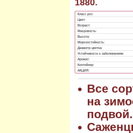
1880.
Класс роз:
Цвет:
Возраст:
Махровость:
Высота:
Морозостойкость:
Диаметр цветка:
Устойчивость к заболеваниям:
Аромат:
Контейнер:
АКЦИЯ:
Все сор
на зимо
подвой.
Саженц