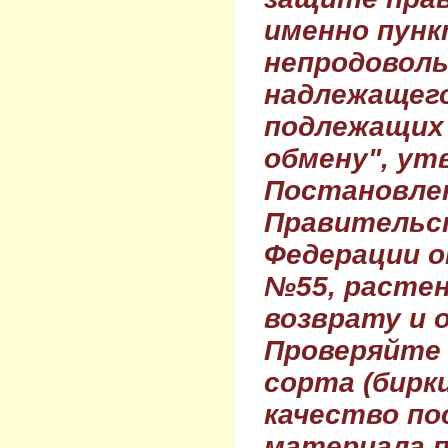
именно пунк
непродовол
надлежащего
подлежащих 
обмену", ут
Постановле
Правительс
Федерации о
№55, растен
возврату и 
Проверяйте
сорта (бирки
качество по
материала п