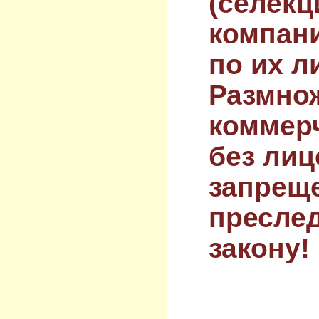
(селекц
компан
по их л
Размнож
коммер
без лиц
запрещ
преслед
закону!