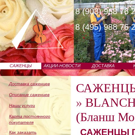
8 (903) 968 76 
8 (495) 988 76 
САЖЕНЦЫ
АКЦИИ-НОВОСТИ
ДОСТАВКА
ПИТОМНИКА
САЖЕНЦ
Доставка саженцев
Описание саженцев
»
BLANCH
Наши услуги
(Бланш Мо
Карта постоянного
покупателя
САЖЕНЦЫ П
Как заказать