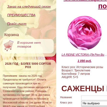
по
Заказ на следующий сезон
ПРЕИМУЩЕСТВА
Прайс-лист
Корзина
В корзине нет
товаров
LA REINE VICTORIA (Ля Рен Виктория
1 090 руб.
2026 ГОД - БОЛЕЕ 5000 СОРТОВ
РОЗ
Класс роз: Исторические розы
Возраст: Трехлетние
Контейнер: 7 литров
Принимаем заказы на 2026 год.
АКЦИЯ: 5+5
Предоплаты не требуется*. Оплата
саженцев производится при их
САЖЕНЦЫ 
получении. Наш питомник находится в
Солнечногорском районе. Площадь
питомника составляет 38 га. Доставка
Название
производится бесплатно по Москве и
Московской области (не далее 30 км от
Класс роз
МКАД) при заказе от 10000 рублей.