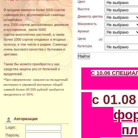
Цвет
Высота
В продаже имеются более 5000 сортов
саженцев роз, крупномерные саженцы
Диаметр цветка
штамбовых
Махровость
роз, 1500 сортов декоративных деревьев
и кустарников, около 5000
Аромат
сортов многолетних растений, а также
Цена
от:
более 1000 сортов плодовых и ягодных
культур, в том числе и редкие. Саженцы
Культура
очень высокого качества с бутонами и
цветами.
Также Вы можете приобрести у нас
средства защиты роз от болезней и
С 10.06 СПЕЦИ
вредителей.
*При оформлении заказов на посадочный
материал и укрывной материал общей
суммой более 40 000 рублей требуется
с 01.0
предоплата от 50%.
фо
Авторизация
пл
Login:
Пароль: