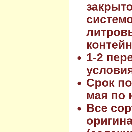
закрыт
системо
литров
контейн
1-2 пер
услови
Срок по
мая по 
Все сор
оригин