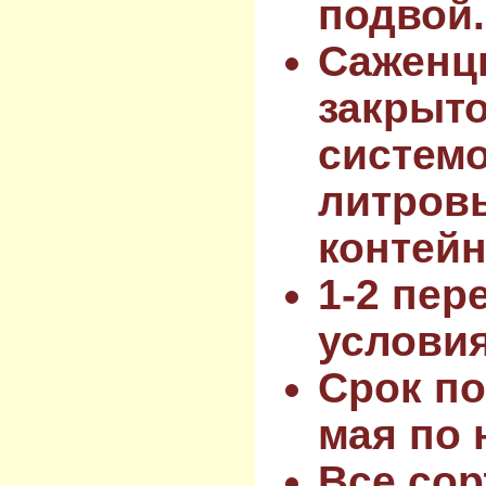
подвой.
Саженц
закрыт
системо
литров
контейн
1-2 пер
услови
Срок по
мая по 
Все сор