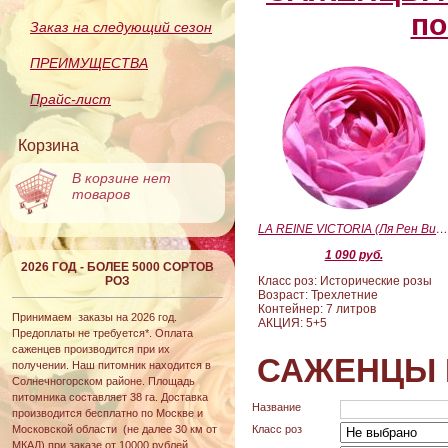
по
Заказ на следующий сезон
ПРЕИМУЩЕСТВА
Прайс-лист
Корзина
В корзине нет
товаров
LA REINE VICTORIA (Ля Рен Виктория
1 090 руб.
2026 ГОД - БОЛЕЕ 5000 СОРТОВ
РОЗ
Класс роз: Исторические розы
Возраст: Трехлетние
Контейнер: 7 литров
Принимаем заказы на 2026 год.
АКЦИЯ: 5+5
Предоплаты не требуется*. Оплата
саженцев производится при их
САЖЕНЦЫ 
получении. Наш питомник находится в
Солнечногорском районе. Площадь
питомника составляет 38 га. Доставка
Название
производится бесплатно по Москве и
Московской области (не далее 30 км от
Класс роз
МКАД) при заказе от 10000 рублей.