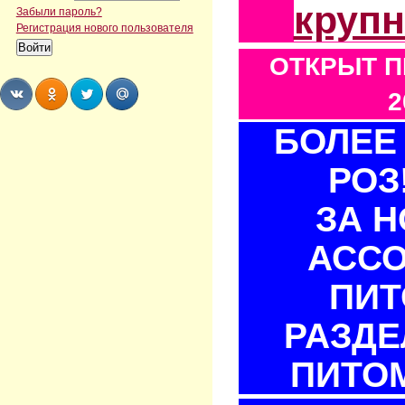
круп
Забыли пароль?
Регистрация нового пользователя
ОТКРЫТ П
2
БОЛЕЕ 
Share
Share
Share
Share
РОЗ
ЗА 
АСС
ПИТ
РАЗДЕ
ПИТОМ