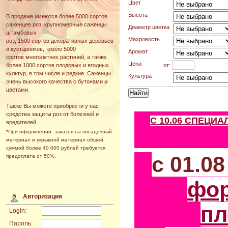
Цвет
Высота
В продаже имеются более 5000 сортов
саженцев роз, крупномерные саженцы
Диаметр цветка
штамбовых
Махровость
роз, 1500 сортов декоративных деревьев
и кустарников, около 5000
Аромат
сортов многолетних растений, а также
Цена
от:
более 1000 сортов плодовых и ягодных
культур, в том числе и редкие. Саженцы
Культура
очень высокого качества с бутонами и
цветами.
Также Вы можете приобрести у нас
средства защиты роз от болезней и
С 10.06 СПЕЦИ
вредителей.
*При оформлении заказов на посадочный
материал и укрывной материал общей
суммой более 40 000 рублей требуется
с 01.0
предоплата от 50%.
фо
Авторизация
пл
Login:
Пароль: