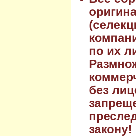
оригин
(селекц
компан
по их л
Размнож
коммер
без лиц
запрещ
преслед
закону!