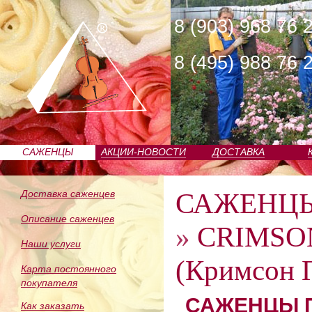
8 (903) 968 76 
8 (495) 988 76 
САЖЕНЦЫ
АКЦИИ-НОВОСТИ
ДОСТАВКА
ПИТОМНИКА
САЖЕНЦ
Доставка саженцев
Описание саженцев
»
CRIMSON
Наши услуги
(Кримсон 
Карта постоянного
покупателя
САЖЕНЦЫ П
Как заказать