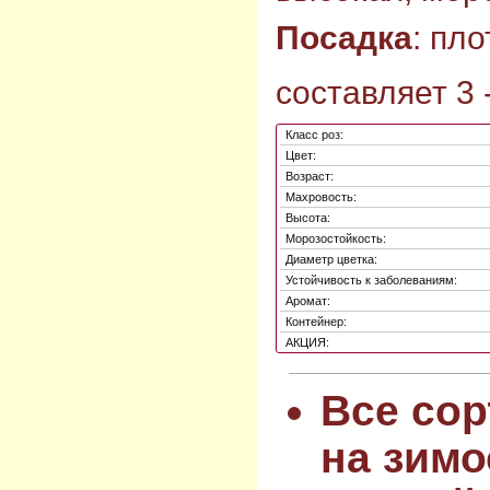
Посадка
: пл
составляет 3 -
Класс роз:
Цвет:
Возраст:
Махровость:
Высота:
Морозостойкость:
Диаметр цветка:
Устойчивость к заболеваниям:
Аромат:
Контейнер:
АКЦИЯ:
Все сор
на зимо