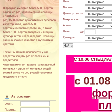
Цвет
Высота
В продаже имеются более 5000 сортов
саженцев роз, крупномерные саженцы
Диаметр цветка
штамбовых
Махровость
роз, 1500 сортов декоративных деревьев
и кустарников, около 5000
Аромат
сортов многолетних растений, а также
Цена
от:
более 1000 сортов плодовых и ягодных
культур, в том числе и редкие. Саженцы
Культура
очень высокого качества с бутонами и
цветами.
Также Вы можете приобрести у нас
средства защиты роз от болезней и
С 10.06 СПЕЦИ
вредителей.
*При оформлении заказов на посадочный
материал и укрывной материал общей
суммой более 40 000 рублей требуется
с 01.0
предоплата от 50%.
фо
Авторизация
пл
Login:
Пароль: