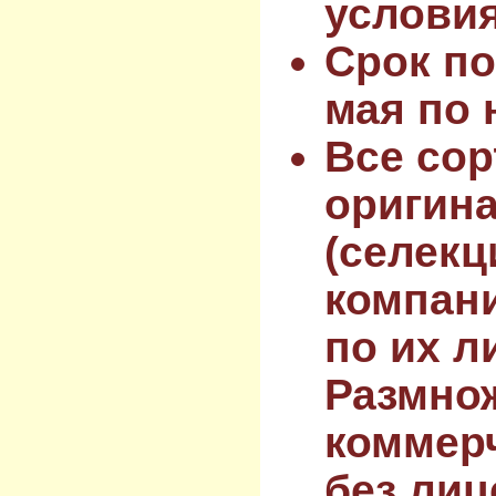
услови
Срок по
мая по 
Все сор
оригин
(селекц
компан
по их л
Размнож
коммер
без лиц