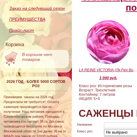
по
Заказ на следующий сезон
ПРЕИМУЩЕСТВА
Прайс-лист
Корзина
В корзине нет
товаров
LA REINE VICTORIA (Ля Рен Виктория
1 090 руб.
2026 ГОД - БОЛЕЕ 5000 СОРТОВ
РОЗ
Класс роз: Исторические розы
Возраст: Трехлетние
Контейнер: 7 литров
Принимаем заказы на 2026 год.
АКЦИЯ: 5+5
Предоплаты не требуется*. Оплата
саженцев производится при их
САЖЕНЦЫ 
получении. Наш питомник находится в
Солнечногорском районе. Площадь
питомника составляет 38 га. Доставка
Название
производится бесплатно по Москве и
Московской области (не далее 30 км от
Класс роз
МКАД) при заказе от 10000 рублей.