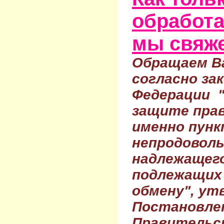
обработа
мы свяже
Обращаем Ва
согласно за
Федерации 
защите прав
именно пунк
непродовол
надлежащего
подлежащих 
обмену", ут
Постановле
Правительс