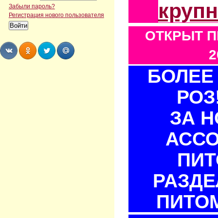
круп
Забыли пароль?
Регистрация нового пользователя
ОТКРЫТ П
2
БОЛЕЕ 
Share
Share
Share
Share
РОЗ
ЗА 
АСС
ПИТ
РАЗДЕ
ПИТОМ