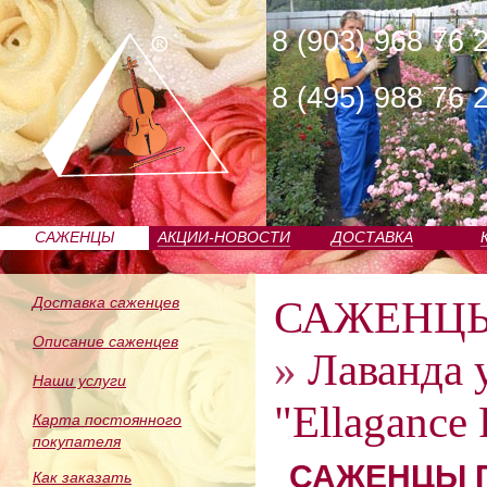
8 (903) 968 76 
8 (495) 988 76 
САЖЕНЦЫ
АКЦИИ-НОВОСТИ
ДОСТАВКА
ПИТОМНИКА
САЖЕНЦ
Доставка саженцев
Описание саженцев
»
Лаванда 
Наши услуги
"Ellagance 
Карта постоянного
покупателя
САЖЕНЦЫ П
Как заказать