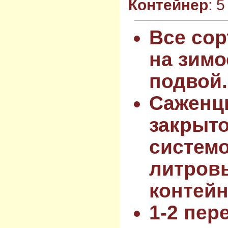
Контейнер
: 
Все сор
на зимо
подвой.
Саженц
закрыт
системо
литров
контейн
1-2 пер