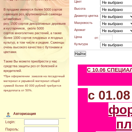
Цвет
Высота
В продаже имеются более 5000 сортов
саженцев роз, крупномерные саженцы
Диаметр цветка
штамбовых
Махровость
роз, 1500 сортов декоративных деревьев
и кустарников, около 5000
Аромат
сортов многолетних растений, а также
Цена
от:
более 1000 сортов плодовых и ягодных
культур, в том числе и редкие. Саженцы
Культура
очень высокого качества с бутонами и
цветами.
Также Вы можете приобрести у нас
средства защиты роз от болезней и
С 10.06 СПЕЦИ
вредителей.
*При оформлении заказов на посадочный
материал и укрывной материал общей
суммой более 40 000 рублей требуется
с 01.0
предоплата от 50%.
фо
Авторизация
пл
Login:
Пароль: