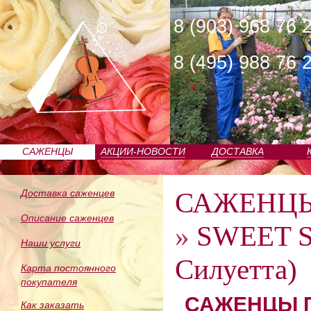
8 (903) 968 76 
8 (495) 988 76 
САЖЕНЦЫ
АКЦИИ-НОВОСТИ
ДОСТАВКА
ПИТОМНИКА
САЖЕНЦ
Доставка саженцев
Описание саженцев
»
SWEET S
Наши услуги
Силуетта)
Карта постоянного
покупателя
САЖЕНЦЫ П
Как заказать