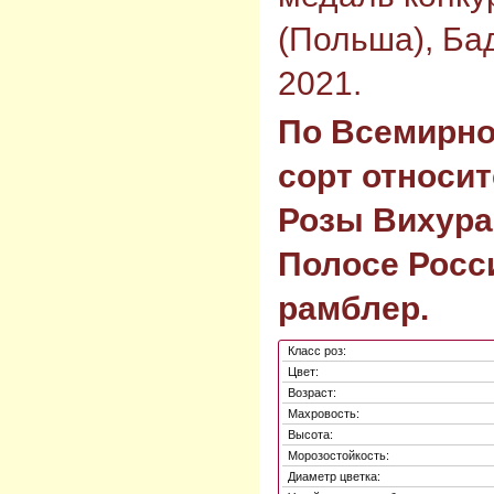
(Польша), Ба
2021.
По Всемирно
сорт относит
Розы Вихура
Полосе Росс
рамблер.
Класс роз:
Цвет:
Возраст:
Махровость:
Высота:
Морозостойкость:
Диаметр цветка: