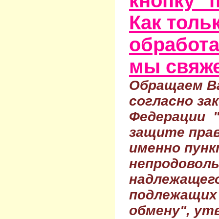
кнопку "
Как тольк
обработа
мы свяже
Обращаем Ва
согласно за
Федерации 
защите прав
именно пунк
непродовол
надлежащего
подлежащих 
обмену", ут