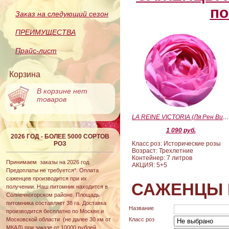
по
Заказ на следующий сезон
ПРЕИМУЩЕСТВА
Прайс-лист
Корзина
В корзине нет
товаров
LA REINE VICTORIA (Ля Рен Виктория
1 090 руб.
2026 ГОД - БОЛЕЕ 5000 СОРТОВ
РОЗ
Класс роз: Исторические розы
Возраст: Трехлетние
Контейнер: 7 литров
Принимаем заказы на 2026 год.
АКЦИЯ: 5+5
Предоплаты не требуется*. Оплата
саженцев производится при их
САЖЕНЦЫ 
получении. Наш питомник находится в
Солнечногорском районе. Площадь
питомника составляет 38 га. Доставка
Название
производится бесплатно по Москве и
Московской области (не далее 30 км от
Класс роз
МКАД) при заказе от 10000 рублей.