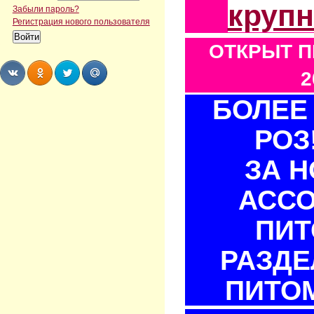
круп
Забыли пароль?
Регистрация нового пользователя
ОТКРЫТ П
2
БОЛЕЕ 
Share
Share
Share
Share
РОЗ
ЗА 
АСС
ПИТ
РАЗДЕ
ПИТОМ