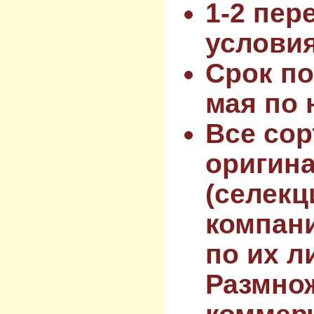
1-2 пер
услови
Срок по
мая по 
Все сор
оригин
(селекц
компан
по их л
Размнож