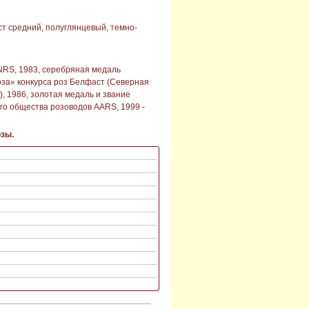
ст средний, полуглянцевый, темно-
NRS, 1983, серебряная медаль
оза» конкурса роз Белфаст (Северная
), 1986, золотая медаль и звание
ого общества розоводов AARS, 1999 -
озы.