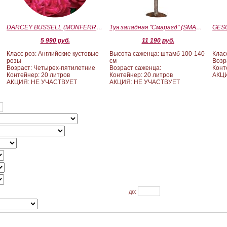
)
DARCEY BUSSELL (MONFERRATO) (Дарси Басл)
Туя западная "Смарагд" (SMARAGD) ШТАМБ 100-140
5 990 руб.
11 190 руб.
Класс роз: Английские кустовые
Высота саженца: штамб 100-140
Клас
розы
см
Возр
Возраст: Четырех-пятилетние
Возраст саженца:
Конт
Контейнер: 20 литров
Контейнер: 20 литров
АКЦ
АКЦИЯ: НЕ УЧАСТВУЕТ
АКЦИЯ: НЕ УЧАСТВУЕТ
до: