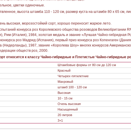
льное, цветки одиночные.
вленное, высота штамба 110 - 120 см, размер куста на штамбе 80 х 65 см, ли
ень высокая, морозостойкий сорт, хорошо переносит жаркое лето.
спытаний конкурса роз Королевского общества розоводов Великобритании R
), Рим (Италия), 1984, золотая медаль и звание «Лучшая Чайно-гибридная Р
конкурса роз Мадрид (Испания), первый приз конкурса роз Копенгаген (Дания
га (Нидерланды), 1987, звание «Королева Шоу» многих конкурсов Американск
едерации обществ роз, 2000.
рт относится к классу Чайно-гибридные и Плетистые Чайно-гибридные р
Штамбовые формы от 80 см до 120 см
Красный
Четырех-пятилетние
Махровый
штамб 100 - 120 см
Высокая
10 - 15 см
Очень высокая
Насыщенный
20 литров
3+1