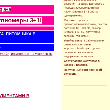
соцветия, на одном цветоносе в
период массового цветения
З
5+5
насчитывается 1 - 3 цветка
одновременно.
упномеры
3+1!
Растение:
густое, с
прямостоячими побегами, высота
растения 80 - 100 см, размер
куста 90 х 60 см, лист темно-
ТА ПИТОМНИКА В
зеленый, глянцевый.
Устойчивость:
к заболеваниям
очень высокая, очень
О
морозостойкий сорт, хорошо
переносит жаркое лето,
КОЙЛ, ИЗ МОСКВЫ! +7(903)-188-76-
выдерживает полутень.
Сорт красиво смотрится в
кадках и вазонах.
Популярный сорт японской
селекции.
КЛИЕНТАМИ В