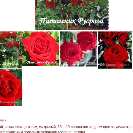
ный.
, с высоким центром, махровый, 30 – 40 лепестков в одном цветке, диаметр ц
лагоприятным погодным условиям (солнце, дождь).