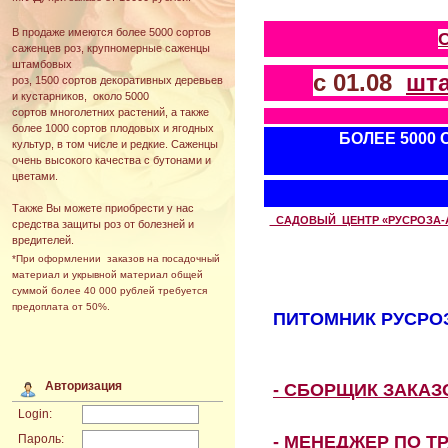
В продаже имеются более 5000 сортов
саженцев роз, крупномерные саженцы
штамбовых
с 01.08
шт
роз, 1500 сортов декоративных деревьев
и кустарников, около 5000
сортов многолетних растений, а также
более 1000 сортов плодовых и ягодных
БОЛЕЕ 5000
культур, в том числе и редкие. Саженцы
очень высокого качества с бутонами и
цветами.
Также Вы можете приобрести у нас
САДОВЫЙ ЦЕНТР «РУСРОЗА-АВТ
средства защиты роз от болезней и
вредителей.
*При оформлении заказов на посадочный
материал и укрывной материал общей
суммой более 40 000 рублей требуется
предоплата от 50%.
ПИТОМНИК РУСРОЗ
Авторизация
- СБОРЩИК ЗАКА
Login:
- МЕНЕДЖЕР ПО Т
Пароль: