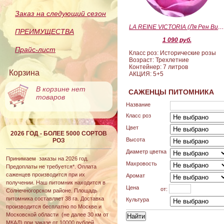
Заказ на следующий сезон
LA REINE VICTORIA (Ля Рен Виктория
ПРЕИМУЩЕСТВА
1 090 руб.
Прайс-лист
Класс роз: Исторические розы
Возраст: Трехлетние
Контейнер: 7 литров
Корзина
АКЦИЯ: 5+5
В корзине нет
САЖЕНЦЫ ПИТОМНИКА
товаров
Название
Класс роз
Цвет
2026 ГОД - БОЛЕЕ 5000 СОРТОВ
Высота
РОЗ
Диаметр цветка
Принимаем заказы на 2026 год.
Махровость
Предоплаты не требуется*. Оплата
саженцев производится при их
Аромат
получении. Наш питомник находится в
Цена
от:
Солнечногорском районе. Площадь
питомника составляет 38 га. Доставка
Культура
производится бесплатно по Москве и
Московской области (не далее 30 км от
МКАД) при заказе от 10000 рублей.