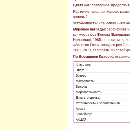
Цветение:
повторное, продолжите
Растение:
мощное, хорошо развет
зеленый.
Устойчивость:
к заболеваниям оч
Мировые награды:
сертификат и
конкурсов роз Женева (Швейцария
Ирландия), 1985, золотая медаль 
«Золотая Роза» конкурса роз Гаа
2001, 2013, зал славы Мировой ф
По Всемирной Классификации со
Класс роз:
Цвет:
Возраст:
Махровость:
Высота:
Морозостойкость:
Диаметр цветка:
Устойчивость к заболеваниям:
Аромат:
Контейнер:
АКЦИЯ: