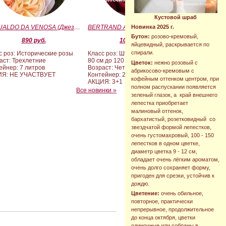
Кустовой шраб
GESUALDO DA VENOSA (Джезуальдо Ди Веноза)
BERTRAND AMOUSSOU (Бертран Амуссу)
Новинка 2025 г.
Бутон:
розово-кремовый,
890 руб.
10 000 руб.
яйцевидный, раскрывается по
спирали.
с роз: Исторические розы
Класс роз: Штамбовые формы от
аст: Трехлетние
80 см до 120 см
Цветок:
нежно розовый с
ейнер: 7 литров
Возраст: Четырех-пятилетние
абрикосово-кремовым с
ИЯ: НЕ УЧАСТВУЕТ
Контейнер: 20 литров
кофейным оттенком центром, при
АКЦИЯ: 3+1
полном распускании появляется
Все новинки »
зеленый глазок, а край внешнего
лепестка приобретает
малиновый оттенок,
бархатистый, розетковидный со
звездчатой формой лепестков,
очень густомахровый, 100 - 150
лепестков в одном цветке,
диаметр цветка 9 - 12 см,
обладает очень лёгким ароматом,
очень долго сохраняет форму,
пригоден для срезки, устойчив к
дождю.
Цветение:
очень обильное,
повторное, практически
непрерывное, продолжительное
до конца октября, цветки
одиночные или собраны в