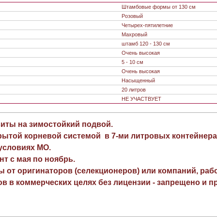
Штамбовые формы от 130 см
Розовый
Четырех-пятилетние
Махровый
штамб 120 - 130 см
Очень высокая
5 - 10 см
Очень высокая
Насыщенный
20 литров
НЕ УЧАСТВУЕТ
виты на зимостойкий подвой.
рытой корневой системой в 7-ми литровых контейнера
 условиях МО.
нт с мая по ноябрь.
ы от оригинаторов (селекционеров) или компаний, раб
в в коммерческих целях без лицензии - запрещено и пр