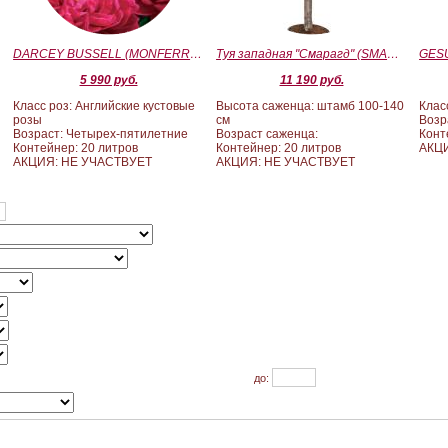
)
DARCEY BUSSELL (MONFERRATO) (Дарси Басл)
Туя западная "Смарагд" (SMARAGD) ШТАМБ 100-140
5 990 руб.
11 190 руб.
Класс роз: Английские кустовые
Высота саженца: штамб 100-140
Клас
розы
см
Возр
Возраст: Четырех-пятилетние
Возраст саженца:
Конт
Контейнер: 20 литров
Контейнер: 20 литров
АКЦ
АКЦИЯ: НЕ УЧАСТВУЕТ
АКЦИЯ: НЕ УЧАСТВУЕТ
до: