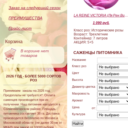
Заказ на следующий сезон
LA REINE VICTORIA (Ля Рен Виктория
ПРЕИМУЩЕСТВА
1 090 руб.
Прайс-лист
Класс роз: Исторические розы
Возраст: Трехлетние
Контейнер: 7 литров
Корзина
АКЦИЯ: 5+5
В корзине нет
САЖЕНЦЫ ПИТОМНИКА
товаров
Название
Класс роз
Цвет
2026 ГОД - БОЛЕЕ 5000 СОРТОВ
Высота
РОЗ
Диаметр цветка
Принимаем заказы на 2026 год.
Махровость
Предоплаты не требуется*. Оплата
саженцев производится при их
Аромат
получении. Наш питомник находится в
Цена
от:
Солнечногорском районе. Площадь
питомника составляет 38 га. Доставка
Культура
производится бесплатно по Москве и
Московской области (не далее 30 км от
МКАД) при заказе от 10000 рублей.