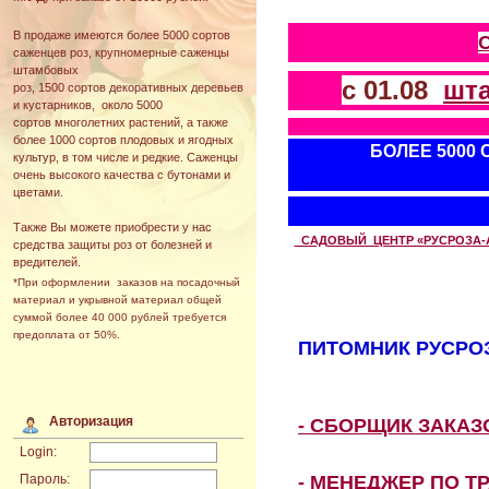
В продаже имеются более 5000 сортов
саженцев роз, крупномерные саженцы
штамбовых
с 01.08
шт
роз, 1500 сортов декоративных деревьев
и кустарников, около 5000
сортов многолетних растений, а также
более 1000 сортов плодовых и ягодных
БОЛЕЕ 5000
культур, в том числе и редкие. Саженцы
очень высокого качества с бутонами и
цветами.
Также Вы можете приобрести у нас
САДОВЫЙ ЦЕНТР «РУСРОЗА-АВТ
средства защиты роз от болезней и
вредителей.
*При оформлении заказов на посадочный
материал и укрывной материал общей
суммой более 40 000 рублей требуется
предоплата от 50%.
ПИТОМНИК РУСРОЗ
Авторизация
- СБОРЩИК ЗАКА
Login:
- МЕНЕДЖЕР ПО Т
Пароль: