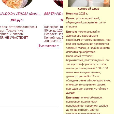
Кустовой шраб
GESUALDO DA VENOSA (Джезуальдо Ди Веноза)
BERTRAND AMOUSSOU (Бертран Амуссу)
Новинка 2025 г.
Бутон:
розово-кремовый,
890 руб.
10 000 руб.
яйцевидный, раскрывается по
спирали.
с роз: Исторические розы
Класс роз: Штамбовые формы от
аст: Трехлетние
80 см до 120 см
Цветок:
нежно розовый с
ейнер: 7 литров
Возраст: Четырех-пятилетние
абрикосово-кремовым с
ИЯ: НЕ УЧАСТВУЕТ
Контейнер: 20 литров
кофейным оттенком центром, при
АКЦИЯ: 3+1
полном распускании появляется
Все новинки »
зеленый глазок, а край внешнего
лепестка приобретает
малиновый оттенок,
бархатистый, розетковидный со
звездчатой формой лепестков,
очень густомахровый, 100 - 150
лепестков в одном цветке,
диаметр цветка 9 - 12 см,
обладает очень лёгким ароматом,
очень долго сохраняет форму,
пригоден для срезки, устойчив к
дождю.
Цветение:
очень обильное,
повторное, практически
непрерывное, продолжительное
до конца октября, цветки
одиночные или собраны в