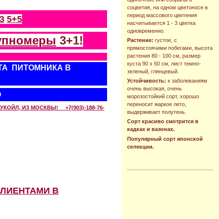
соцветия, на одном цветоносе в
период массового цветения
З
5+5
насчитывается 1 - 3 цветка
одновременно.
упномеры
3+1!
Растение:
густое, с
прямостоячими побегами, высота
растения 80 - 100 см, размер
куста 90 х 60 см, лист темно-
ТА ПИТОМНИКА В
зеленый, глянцевый.
Устойчивость:
к заболеваниям
очень высокая, очень
О
морозостойкий сорт, хорошо
переносит жаркое лето,
КОЙЛ, ИЗ МОСКВЫ! +7(903)-188-76-
выдерживает полутень.
Сорт красиво смотрится в
кадках и вазонах.
Популярный сорт японской
селекции.
КЛИЕНТАМИ В