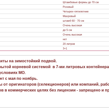
Штамбовые формы до 70 см
Розовый
Четырех-пятилетние
Махровый
штамб 60 - 70 см
Очень высокая
до 5 см
Очень высокая
нет
20 литров
3+1
виты на зимостойкий подвой.
рытой корневой системой в 7-ми литровых контейнера
 условиях МО.
нт с мая по ноябрь.
ы от оригинаторов (селекционеров) или компаний, раб
в в коммерческих целях без лицензии - запрещено и пр