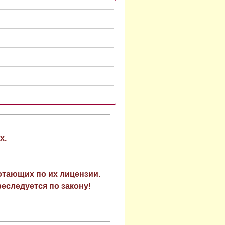
х.
отающих по их лицензии.
еследуется по закону!