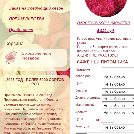
Заказ на следующий сезон
ПРЕИМУЩЕСТВА
DARCEY BUSSELL (MONFERRATO) (Дарси Басл)
Прайс-лист
5 990 руб.
Класс роз: Английские кустовые
розы
Корзина
Возраст: Четырех-пятилетние
Контейнер: 20 литров
В корзине нет
АКЦИЯ: НЕ УЧАСТВУЕТ
товаров
САЖЕНЦЫ ПИТОМНИКА
Название
Класс роз
2026 ГОД - БОЛЕЕ 5000 СОРТОВ
Цвет
РОЗ
Высота
Принимаем заказы на 2026 год.
Диаметр цветка
Предоплаты не требуется*. Оплата
саженцев производится при их
Махровость
получении. Наш питомник находится в
Аромат
Солнечногорском районе. Площадь
питомника составляет 38 га. Доставка
Цена
от:
производится бесплатно по Москве и
Культура
Московской области (не далее 30 км от
МКАД) при заказе от 10000 рублей.