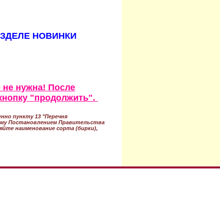
АЗДЕЛЕ НОВИНКИ
 не нужна! После
кнопку "продолжить".
нно пункту 13 "Перечня
ному Постановлением Правительства
ряйте наименование сорта (бирки),