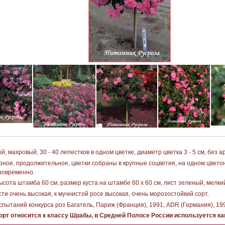
, махровый, 30 - 40 лепестков в одном цветке, диаметр цветка 3 - 5 см, без а
рное, продолжительное, цветки собраны в крупные соцветия, на одном цвето
дновременно.
ысота штамба 60 см, размер куста на штамбе 60 х 60 см, лист зеленый, мелки
сти очень высокая, к мучнистой росе высокая, очень морозостойкий сорт.
пытаний конкурса роз Багатель, Париж (Франция), 1991, ADR (Германия), 19
рт относится к классу Шрабы, в Средней Полосе России используется как