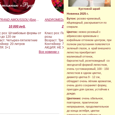
Кустовой шраб
Новинка 2025 г.
Бутон:
розово-кремовый,
BERTRAND AMOUSSOU (Бертран Амуссу)
ANDROMEDA (BARAND) (Андромеда)
яйцевидный, раскрывается по
10 000 руб.
2 090 руб.
спирали.
Цветок:
нежно розовый с
с роз: Штамбовые формы от
Класс роз: Почвопокровные
абрикосово-кремовым с
м до 120 см
розы
кофейным оттенком центром, при
аст: Четырех-пятилетние
Возраст: Трехлетние
ейнер: 20 литров
Контейнер: 7 литров
полном распускании появляется
Я: 3+1
АКЦИЯ: НЕ УЧАСТВУЕТ
зеленый глазок, а край внешнего
Все новинки »
лепестка приобретает
малиновый оттенок,
бархатистый, розетковидный со
звездчатой формой лепестков,
очень густомахровый, 100 - 150
лепестков в одном цветке,
диаметр цветка 9 - 12 см,
обладает очень лёгким ароматом,
очень долго сохраняет форму,
пригоден для срезки, устойчив к
дождю.
Цветение:
очень обильное,
повторное, практически
непрерывное, продолжительное
до конца октября, цветки
одиночные или собраны в