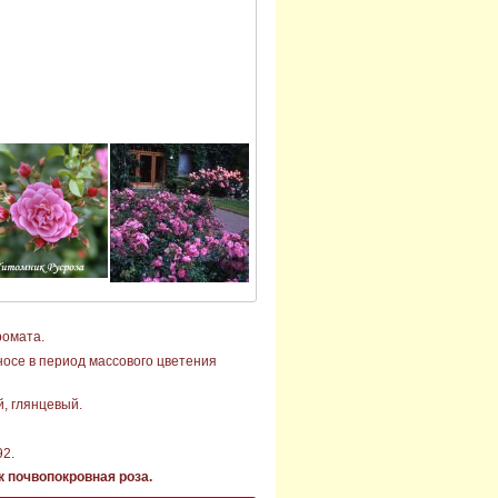
ромата.
носе в период массового цветения
й, глянцевый.
92.
 почвопокровная роза.