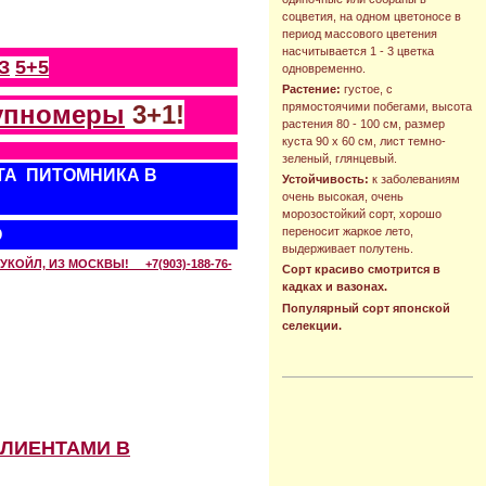
соцветия, на одном цветоносе в
период массового цветения
насчитывается 1 - 3 цветка
З
5+5
одновременно.
Растение:
густое, с
упномеры
3+1!
прямостоячими побегами, высота
растения 80 - 100 см, размер
куста 90 х 60 см, лист темно-
зеленый, глянцевый.
ТА ПИТОМНИКА В
Устойчивость:
к заболеваниям
очень высокая, очень
морозостойкий сорт, хорошо
переносит жаркое лето,
О
выдерживает полутень.
КОЙЛ, ИЗ МОСКВЫ! +7(903)-188-76-
Сорт красиво смотрится в
кадках и вазонах.
Популярный сорт японской
селекции.
КЛИЕНТАМИ В