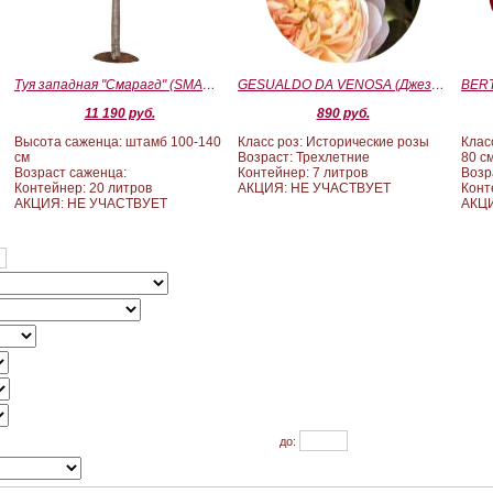
Туя западная "Смарагд" (SMARAGD) ШТАМБ 100-140
GESUALDO DA VENOSA (Джезуальдо Ди Веноза)
11 190 руб.
890 руб.
Высота саженца: штамб 100-140
Класс роз: Исторические розы
Клас
см
Возраст: Трехлетние
80 с
Возраст саженца:
Контейнер: 7 литров
Возр
Контейнер: 20 литров
АКЦИЯ: НЕ УЧАСТВУЕТ
Конт
АКЦИЯ: НЕ УЧАСТВУЕТ
АКЦИ
до: