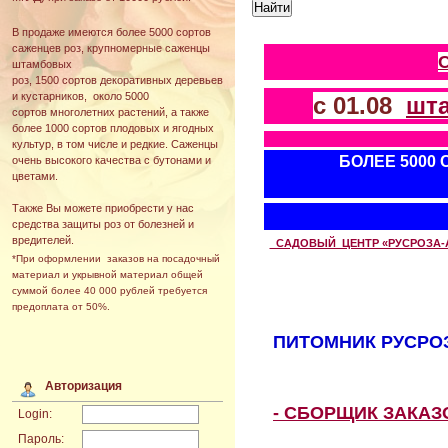
В продаже имеются более 5000 сортов
саженцев роз, крупномерные саженцы
штамбовых
роз, 1500 сортов декоративных деревьев
и кустарников, около 5000
с 01.08
шт
сортов многолетних растений, а также
более 1000 сортов плодовых и ягодных
культур, в том числе и редкие. Саженцы
БОЛЕЕ 5000
очень высокого качества с бутонами и
цветами.
Также Вы можете приобрести у нас
средства защиты роз от болезней и
вредителей.
САДОВЫЙ ЦЕНТР «РУСРОЗА-АВТ
*При оформлении заказов на посадочный
материал и укрывной материал общей
суммой более 40 000 рублей требуется
предоплата от 50%.
ПИТОМНИК РУСРОЗ
Авторизация
- СБОРЩИК ЗАКА
Login:
Пароль: