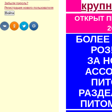
круп
Забыли пароль?
Регистрация нового пользователя
ОТКРЫТ П
2
БОЛЕЕ 
Share
Share
Share
Share
РОЗ
ЗА 
АСС
ПИТ
РАЗДЕ
ПИТОМ