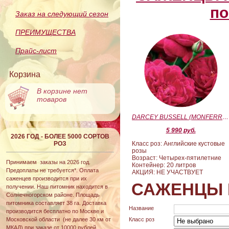
по
Заказ на следующий сезон
ПРЕИМУЩЕСТВА
Прайс-лист
Корзина
В корзине нет
товаров
DARCEY BUSSELL (MONFERRATO) (Дарси Басл)
5 990 руб.
2026 ГОД - БОЛЕЕ 5000 СОРТОВ
РОЗ
Класс роз: Английские кустовые
розы
Возраст: Четырех-пятилетние
Принимаем заказы на 2026 год.
Контейнер: 20 литров
Предоплаты не требуется*. Оплата
АКЦИЯ: НЕ УЧАСТВУЕТ
саженцев производится при их
САЖЕНЦЫ 
получении. Наш питомник находится в
Солнечногорском районе. Площадь
питомника составляет 38 га. Доставка
Название
производится бесплатно по Москве и
Московской области (не далее 30 км от
Класс роз
МКАД) при заказе от 10000 рублей.