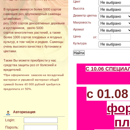
Цвет
Высота
В продаже имеются более 5000 сортов
саженцев роз, крупномерные саженцы
Диаметр цветка
штамбовых
Махровость
роз, 1500 сортов декоративных деревьев
и кустарников, около 5000
Аромат
сортов многолетних растений, а также
Цена
от:
более 1000 сортов плодовых и ягодных
культур, в том числе и редкие. Саженцы
Культура
очень высокого качества с бутонами и
цветами.
Также Вы можете приобрести у нас
средства защиты роз от болезней и
С 10.06 СПЕЦИ
вредителей.
*При оформлении заказов на посадочный
материал и укрывной материал общей
суммой более 40 000 рублей требуется
с 01.0
предоплата от 50%.
фо
Авторизация
пл
Login:
Пароль: