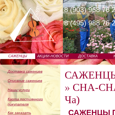
8 (903) 968 76 
8 (495) 988 76 
САЖЕНЦЫ
АКЦИИ-НОВОСТИ
ДОСТАВКА
ПИТОМНИКА
САЖЕНЦ
Доставка саженцев
Описание саженцев
»
CHA-CHA
Наши услуги
Ча)
Карта постоянного
покупателя
САЖЕНЦЫ П
Как заказать