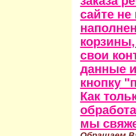
заказа р
сайте не
наполне
корзины,
свои кон
данные и
кнопку "
Как тольк
обработа
мы свяже
Обращаем Ва