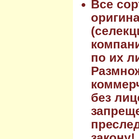
Все сор
оригин
(селекц
компан
по их л
Размнож
коммер
без лиц
запрещ
преслед
закону!