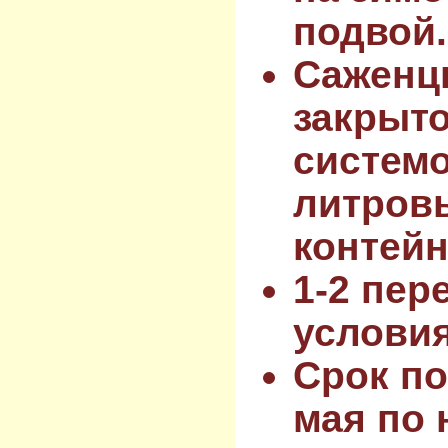
подвой.
Саженц
закрыт
системо
литров
контейн
1-2 пер
услови
Срок по
мая по 