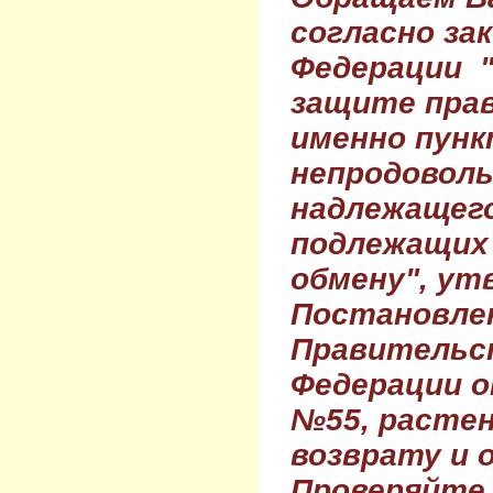
согласно за
Федерации 
защите прав
именно пунк
непродовол
надлежащего
подлежащих 
обмену", ут
Постановле
Правительс
Федерации о
№55, растен
возврату и 
Проверяйте