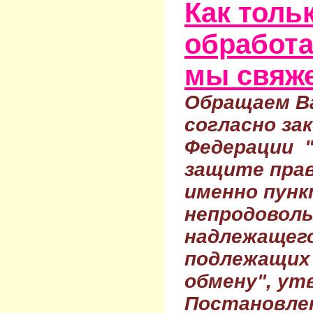
Как тольк
обработа
мы свяже
Обращаем Ва
согласно за
Федерации 
защите прав
именно пунк
непродовол
надлежащего
подлежащих 
обмену", ут
Постановле