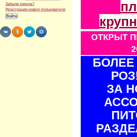
пл
Забыли пароль?
Регистрация нового пользователя
круп
ОТКРЫТ П
Share
Share
Share
Share
2
БОЛЕЕ 
РОЗ
ЗА 
АСС
ПИТ
РАЗДЕ