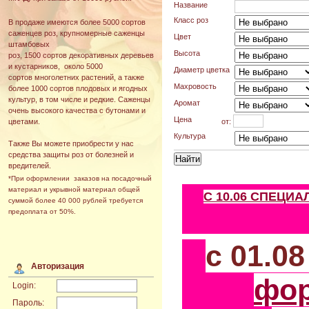
Название
Класс роз
В продаже имеются более 5000 сортов
саженцев роз, крупномерные саженцы
Цвет
штамбовых
Высота
роз, 1500 сортов декоративных деревьев
и кустарников, около 5000
Диаметр цветка
сортов многолетних растений, а также
Махровость
более 1000 сортов плодовых и ягодных
культур, в том числе и редкие. Саженцы
Аромат
очень высокого качества с бутонами и
Цена
от:
цветами.
Культура
Также Вы можете приобрести у нас
средства защиты роз от болезней и
вредителей.
*При оформлении заказов на посадочный
материал и укрывной материал общей
С 10.06 СПЕЦИ
суммой более 40 000 рублей требуется
предоплата от 50%.
с 01.0
Авторизация
фо
Login:
Пароль: