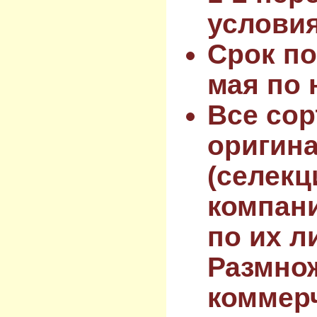
услови
Срок по
мая по 
Все сор
оригин
(селекц
компан
по их л
Размнож
коммер