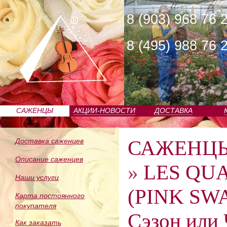
8 (903) 968 76 
8 (495) 988 76 
САЖЕНЦЫ
АКЦИИ-НОВОСТИ
ДОСТАВКА
ПИТОМНИКА
САЖЕНЦ
Доставка саженцев
Описание саженцев
»
LES QU
Наши услуги
(PINK SWA
Карта постоянного
покупателя
Сэзон или 
Как заказать