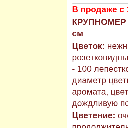
В продаже с 
КРУПНОМЕР 
см
Цветок:
нежн
розетковидны
- 100 лепестк
диаметр цветк
аромата, цве
дождливую по
Цветение:
оч
продолжитель