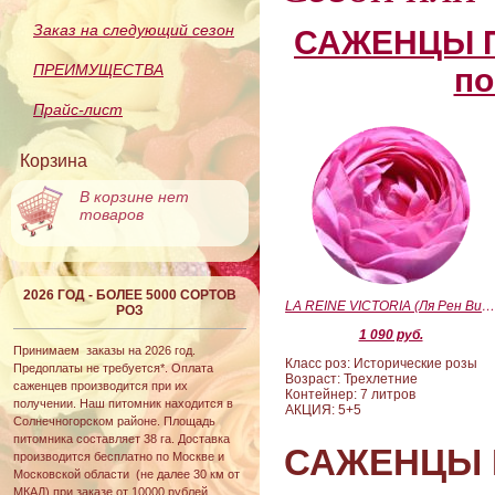
Заказ на следующий сезон
САЖЕНЦЫ П
ПРЕИМУЩЕСТВА
по
Прайс-лист
Корзина
В корзине нет
товаров
2026 ГОД - БОЛЕЕ 5000 СОРТОВ
LA REINE VICTORIA (Ля Рен Виктория
РОЗ
1 090 руб.
Принимаем заказы на 2026 год.
Класс роз: Исторические розы
Предоплаты не требуется*. Оплата
Возраст: Трехлетние
саженцев производится при их
Контейнер: 7 литров
получении. Наш питомник находится в
АКЦИЯ: 5+5
Солнечногорском районе. Площадь
питомника составляет 38 га. Доставка
САЖЕНЦЫ 
производится бесплатно по Москве и
Московской области (не далее 30 км от
МКАД) при заказе от 10000 рублей.