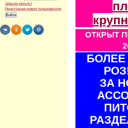
пл
Забыли пароль?
Регистрация нового пользователя
круп
ОТКРЫТ П
Share
Share
Share
Share
2
БОЛЕЕ 
РОЗ
ЗА 
АСС
ПИТ
РАЗДЕ