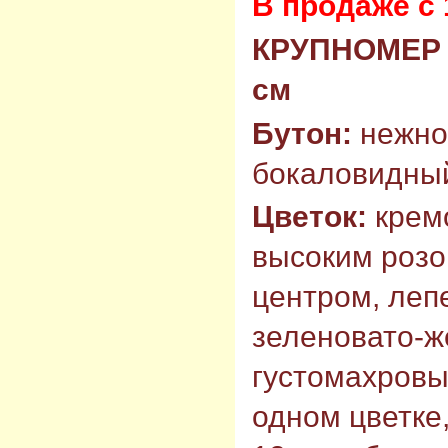
В продаже с 
КРУПНОМЕР 
см
Бутон:
нежно
бокаловидны
Цветок:
кремо
высоким роз
центром, леп
зеленовато-ж
густомахровый
одном цветке,