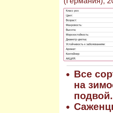
(Германия), 2
Класс роз:
Цвет:
Возраст:
Махровость:
Высота:
Морозостойкость:
Диаметр цветка:
Устойчивость к заболеваниям:
Аромат:
Контейнер:
АКЦИЯ:
Все сор
на зимо
подвой.
Саженц