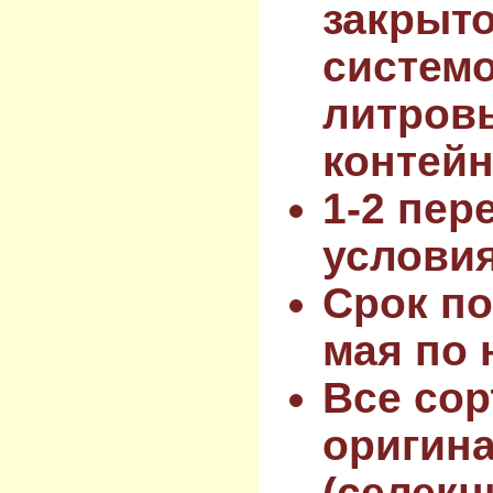
закрыт
системо
литров
контейн
1-2 пер
услови
Срок по
мая по 
Все сор
оригин
(селекц