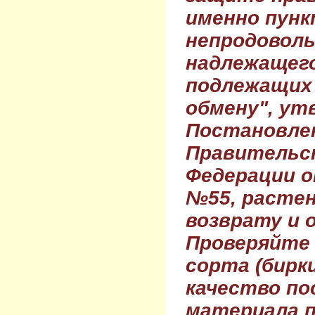
именно пунк
непродовол
надлежащего
подлежащих 
обмену", ут
Постановле
Правительс
Федерации о
№55, растен
возврату и 
Проверяйте
сорта (бирки
качество по
материала п