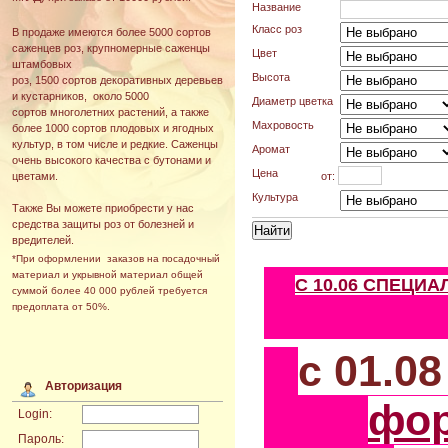
Название
Класс роз
В продаже имеются более 5000 сортов
саженцев роз, крупномерные саженцы
Цвет
штамбовых
Высота
роз, 1500 сортов декоративных деревьев
и кустарников, около 5000
Диаметр цветка
сортов многолетних растений, а также
Махровость
более 1000 сортов плодовых и ягодных
культур, в том числе и редкие. Саженцы
Аромат
очень высокого качества с бутонами и
Цена
от:
цветами.
Культура
Также Вы можете приобрести у нас
средства защиты роз от болезней и
вредителей.
*При оформлении заказов на посадочный
материал и укрывной материал общей
С 10.06 СПЕЦИ
суммой более 40 000 рублей требуется
предоплата от 50%.
с 01.0
Авторизация
фо
Login:
Пароль: