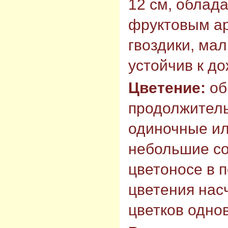
12 см, обла
фруктовым ар
гвоздики, ма
устойчив к д
Цветение:
об
продолжитель
одиночные ил
небольшие со
цветоносе в 
цветения насч
цветков одно