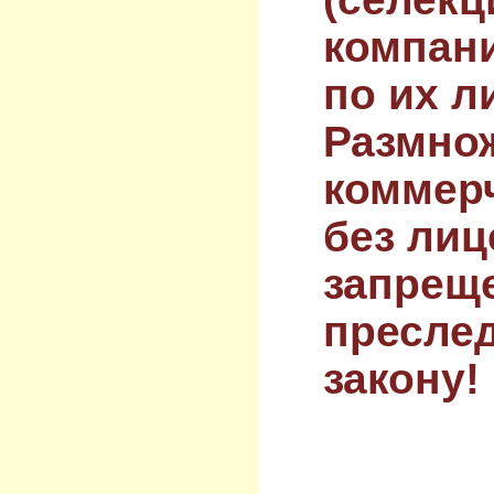
компан
по их л
Размнож
коммер
без лиц
запрещ
преслед
закону!