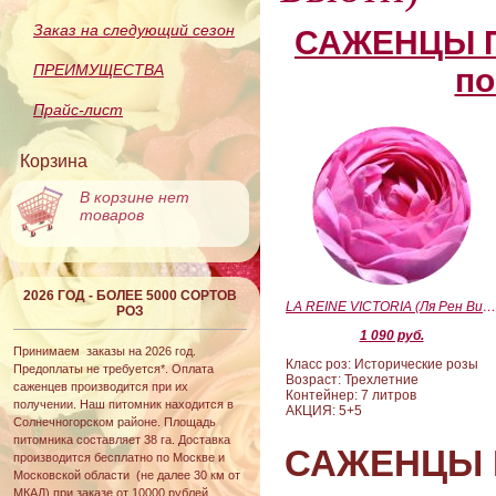
Заказ на следующий сезон
САЖЕНЦЫ П
ПРЕИМУЩЕСТВА
по
Прайс-лист
Корзина
В корзине нет
товаров
2026 ГОД - БОЛЕЕ 5000 СОРТОВ
LA REINE VICTORIA (Ля Рен Виктория
РОЗ
1 090 руб.
Принимаем заказы на 2026 год.
Класс роз: Исторические розы
Предоплаты не требуется*. Оплата
Возраст: Трехлетние
саженцев производится при их
Контейнер: 7 литров
получении. Наш питомник находится в
АКЦИЯ: 5+5
Солнечногорском районе. Площадь
питомника составляет 38 га. Доставка
САЖЕНЦЫ 
производится бесплатно по Москве и
Московской области (не далее 30 км от
МКАД) при заказе от 10000 рублей.