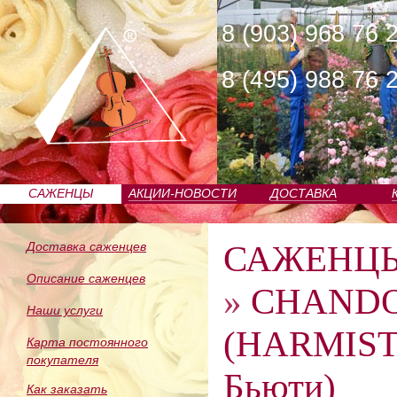
8 (903) 968 76 
8 (495) 988 76 
САЖЕНЦЫ
АКЦИИ-НОВОСТИ
ДОСТАВКА
ПИТОМНИКА
САЖЕНЦ
Доставка саженцев
Описание саженцев
»
CHANDO
Наши услуги
(HARMIST
Карта постоянного
покупателя
Бьюти)
Как заказать