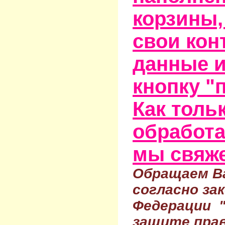
корзины,
свои кон
данные и
кнопку "
Как тольк
обработа
мы свяже
Обращаем Ва
согласно за
Федерации 
защите прав