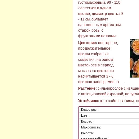
густомахровый, 90 - 110
лепестков в одном
цветке, диаметр цветка 9
- 11 см, обладает
насыщенным ароматом
старой розы с
фруктовыми нотками.
Цветение:
повторное,
продолжительное,
цветки собраны в
соцветия, на одном
цветоносе в период
массового цветения
насчитывается 3 - 6
цветков одновременно.
Растение:
сильнорослое с изящно 
с антоциановой окраской, полугл
Устойчивость:
к заболеваниям оч
Класс роз:
Цвет:
Возраст:
Махровость:
Высота:
Морозостойкость: