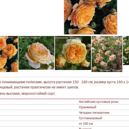
поникающими побегами, высота растения 150 - 180 см, размер куста 160 х 14
янцевый, растение практически не имеет шипов.
ень высокая, морозостойкий сорт.
Английские кустовые розы
Оранжевый
Четырех-пятилетние
Густомахровый
от 150 см
Высокая