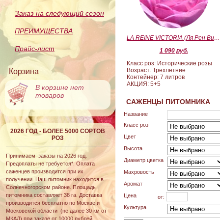
Заказ на следующий сезон
ПРЕИМУЩЕСТВА
LA REINE VICTORIA (Ля Рен Виктория
Прайс-лист
1 090 руб.
Класс роз: Исторические розы
Возраст: Трехлетние
Корзина
Контейнер: 7 литров
АКЦИЯ: 5+5
В корзине нет
товаров
САЖЕНЦЫ ПИТОМНИКА
Название
Класс роз
2026 ГОД - БОЛЕЕ 5000 СОРТОВ
Цвет
РОЗ
Высота
Принимаем заказы на 2026 год.
Диаметр цветка
Предоплаты не требуется*. Оплата
саженцев производится при их
Махровость
получении. Наш питомник находится в
Аромат
Солнечногорском районе. Площадь
питомника составляет 38 га. Доставка
Цена
от:
производится бесплатно по Москве и
Культура
Московской области (не далее 30 км от
МКАД) при заказе от 10000 рублей.