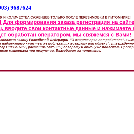
903) 9687624
Я И КОЛИЧЕСТВА САЖЕНЦЕВ ТОЛЬКО ПОСЛЕ ПЕРЕЗИМОВКИ В ПИТОМНИКЕ!
 Для формирования заказа регистрация на сайте
, вводите свои контактные данные и нажимаете 
удет обработан оператором, мы свяжемся с Вами!
согласно закону Российской Федерации "О защите прав потребителя", а име
 надлежащего качества, не подлежащих возврату или обмену", утвержден
варя 1998г. №55, растения (саженцы) возврату и обмену не подлежат. Прове
ного материала при получении. Благодарим за понимание.