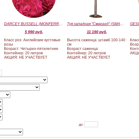
)
DARCEY BUSSELL (MONFERRATO) (Дарси Басл)
Туя западная "Смарагд" (SMARAGD) ШТАМБ 100-140
5 990 руб.
11 190 руб.
Класс роз: Английские кустовые
Высота саженца: штамб 100-140
Клас
розы
см
Возр
Возраст: Четырех-пятилетние
Возраст саженца:
Конт
Контейнер: 20 литров
Контейнер: 20 литров
АКЦ
АКЦИЯ: НЕ УЧАСТВУЕТ
АКЦИЯ: НЕ УЧАСТВУЕТ
до: