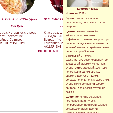
Кустовой шраб
Новинка 2025 г.
Бутон:
розово-кремовый,
GESUALDO DA VENOSA (Джезуальдо Ди Веноза)
BERTRAND AMOUSSOU (Бертран Амуссу)
яйцевидный, раскрывается по
890 руб.
10 000 руб.
спирали.
Цветок:
нежно розовый с
с роз: Исторические розы
Класс роз: Штамбовые формы от
абрикосово-кремовым с
аст: Трехлетние
80 см до 120 см
кофейным оттенком центром, при
ейнер: 7 литров
Возраст: Четырех-пятилетние
ИЯ: НЕ УЧАСТВУЕТ
Контейнер: 20 литров
полном распускании появляется
АКЦИЯ: 3+1
зеленый глазок, а край внешнего
Все новинки »
лепестка приобретает
малиновый оттенок,
бархатистый, розетковидный со
звездчатой формой лепестков,
очень густомахровый, 100 - 150
лепестков в одном цветке,
диаметр цветка 9 - 12 см,
обладает очень лёгким ароматом,
очень долго сохраняет форму,
пригоден для срезки, устойчив к
дождю.
Цветение:
очень обильное,
повторное, практически
непрерывное, продолжительное
до конца октября, цветки
одиночные или собраны в