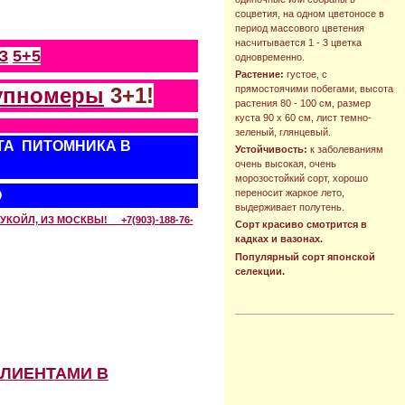
соцветия, на одном цветоносе в
период массового цветения
насчитывается 1 - 3 цветка
З
5+5
одновременно.
Растение:
густое, с
упномеры
3+1!
прямостоячими побегами, высота
растения 80 - 100 см, размер
куста 90 х 60 см, лист темно-
зеленый, глянцевый.
ТА ПИТОМНИКА В
Устойчивость:
к заболеваниям
очень высокая, очень
морозостойкий сорт, хорошо
переносит жаркое лето,
О
выдерживает полутень.
КОЙЛ, ИЗ МОСКВЫ! +7(903)-188-76-
Сорт красиво смотрится в
кадках и вазонах.
Популярный сорт японской
селекции.
КЛИЕНТАМИ В