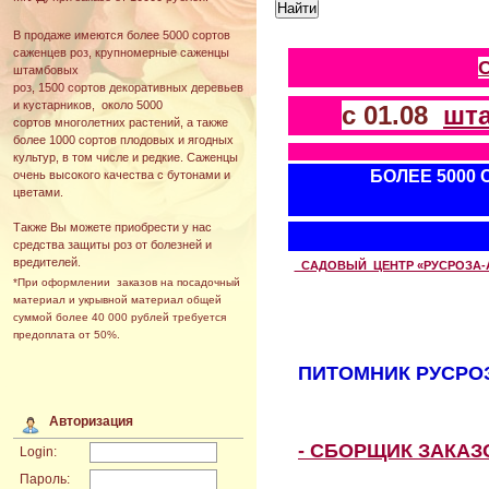
В продаже имеются более 5000 сортов
саженцев роз, крупномерные саженцы
штамбовых
роз, 1500 сортов декоративных деревьев
и кустарников, около 5000
с 01.08
шт
сортов многолетних растений, а также
более 1000 сортов плодовых и ягодных
культур, в том числе и редкие. Саженцы
БОЛЕЕ 5000
очень высокого качества с бутонами и
цветами.
Также Вы можете приобрести у нас
средства защиты роз от болезней и
вредителей.
САДОВЫЙ ЦЕНТР «РУСРОЗА-АВТ
*При оформлении заказов на посадочный
материал и укрывной материал общей
суммой более 40 000 рублей требуется
предоплата от 50%.
ПИТОМНИК РУСРОЗ
Авторизация
- СБОРЩИК ЗАКА
Login:
Пароль: