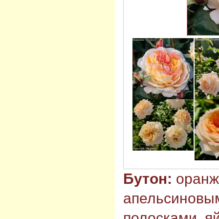
Бутон:
оранж
апельсиновы
полосками, я