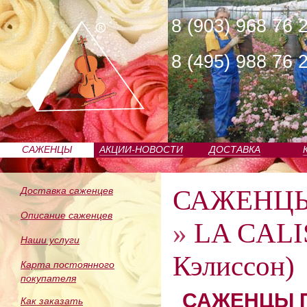
8 (903) 968 76 
8 (495) 988 76 
САЖЕНЦЫ
АКЦИИ-НОВОСТИ
ДОСТАВКА
ПИТОМНИКА
САЖЕНЦ
Доставка саженцев
Описание саженцев
»
LA CALI
Наши услуги
Кэлиссон)
Карта постоянного
покупателя
САЖЕНЦЫ П
Как заказать