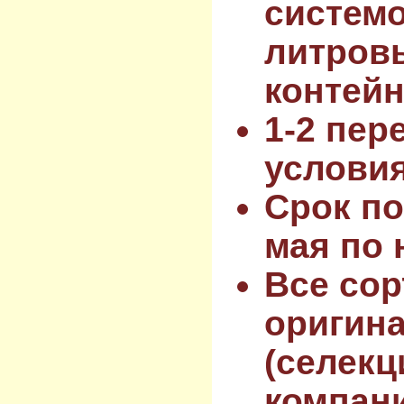
системо
литров
контейн
1-2 пер
услови
Срок по
мая по 
Все сор
оригин
(селекц
компан