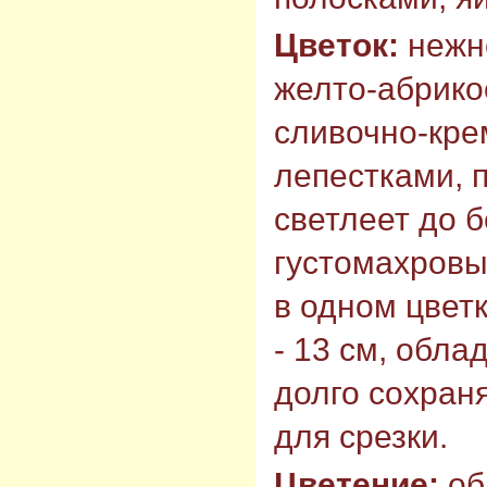
Цветок:
нежн
желто-абрико
сливочно-кр
лепестками, 
светлеет до б
густомахровый
в одном цветк
- 13 см, обла
долго сохран
для срезки.
Цветение:
об