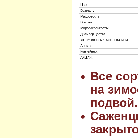
Цвет:
Возраст:
Махровость:
Высота:
Морозостойкость:
Диаметр цветка:
Устойчивость к заболеваниям:
Аромат:
Контейнер:
АКЦИЯ:
Все сор
на зимо
подвой.
Саженц
закрыт