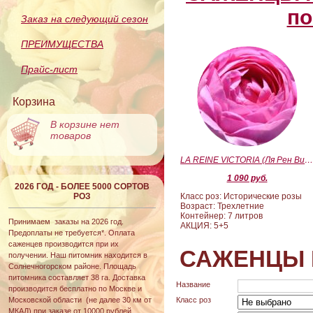
по
Заказ на следующий сезон
ПРЕИМУЩЕСТВА
Прайс-лист
Корзина
В корзине нет
товаров
LA REINE VICTORIA (Ля Рен Виктория
1 090 руб.
2026 ГОД - БОЛЕЕ 5000 СОРТОВ
РОЗ
Класс роз: Исторические розы
Возраст: Трехлетние
Контейнер: 7 литров
Принимаем заказы на 2026 год.
АКЦИЯ: 5+5
Предоплаты не требуется*. Оплата
саженцев производится при их
САЖЕНЦЫ 
получении. Наш питомник находится в
Солнечногорском районе. Площадь
питомника составляет 38 га. Доставка
Название
производится бесплатно по Москве и
Московской области (не далее 30 км от
Класс роз
МКАД) при заказе от 10000 рублей.