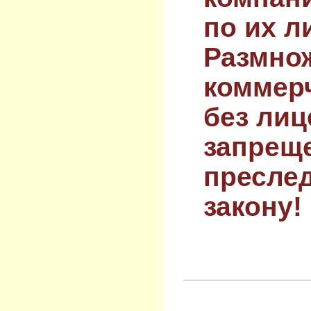
по их л
Размнож
коммер
без лиц
запрещ
преслед
закону!