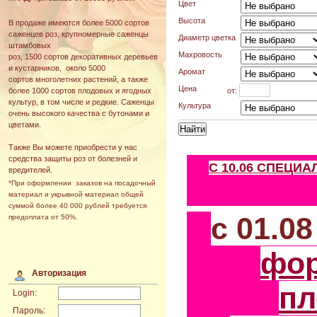
Цвет
Высота
В продаже имеются более 5000 сортов
саженцев роз, крупномерные саженцы
Диаметр цветка
штамбовых
Махровость
роз, 1500 сортов декоративных деревьев
и кустарников, около 5000
Аромат
сортов многолетних растений, а также
Цена
от:
более 1000 сортов плодовых и ягодных
культур, в том числе и редкие. Саженцы
Культура
очень высокого качества с бутонами и
цветами.
Также Вы можете приобрести у нас
средства защиты роз от болезней и
С 10.06 СПЕЦИ
вредителей.
*При оформлении заказов на посадочный
материал и укрывной материал общей
суммой более 40 000 рублей требуется
с 01.0
предоплата от 50%.
фо
Авторизация
пл
Login:
Пароль: