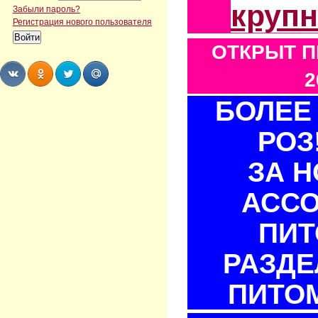
круп
Забыли пароль?
Регистрация нового пользователя
ОТКРЫТ П
2
БОЛЕЕ 
Share
Share
Share
Share
РОЗ
ЗА 
АСС
ПИТ
РАЗДЕ
ПИТОМ