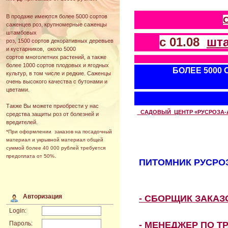
В продаже имеются более 5000 сортов
саженцев роз, крупномерные саженцы
штамбовых
с 01.08
шт
роз, 1500 сортов декоративных деревьев
и кустарников, около 5000
сортов многолетних растений, а также
более 1000 сортов плодовых и ягодных
БОЛЕЕ 5000
культур, в том числе и редкие. Саженцы
очень высокого качества с бутонами и
цветами.
Также Вы можете приобрести у нас
САДОВЫЙ ЦЕНТР «РУСРОЗА-АВТ
средства защиты роз от болезней и
вредителей.
*При оформлении заказов на посадочный
материал и укрывной материал общей
суммой более 40 000 рублей требуется
предоплата от 50%.
ПИТОМНИК РУСРОЗ
Авторизация
- СБОРЩИК ЗАКА
Login:
- МЕНЕДЖЕР ПО Т
Пароль: