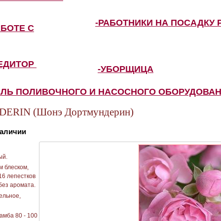
-РАБОТНИКИ НА ПОСАДКУ 
АБОТЕ С
ПЕДИТОР
-УБОРЩИЦА
ЕЛЬ ПОЛИВОЧНОГО И НАСОСНОГО ОБОРУДОВА
RIN (Шонэ Дортмундерин)
наличии
ый.
 блеском,
16 лепестков
 без аромата.
ельное,
амба 80 - 100