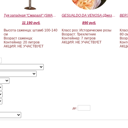
Туя западная "Смарагд" (SMARAGD) ШТАМБ 100-140
GESUALDO DA VENOSA (Джезуальдо Ди Веноза)
11 190 руб.
890 руб.
Высота саженца: штамб 100-140
Класс роз: Исторические розы
Клас
см
Возраст: Трехлетние
80 с
Возраст саженца:
Контейнер: 7 литров
Возр
Контейнер: 20 литров
АКЦИЯ: НЕ УЧАСТВУЕТ
Конт
АКЦИЯ: НЕ УЧАСТВУЕТ
АКЦИ
до: