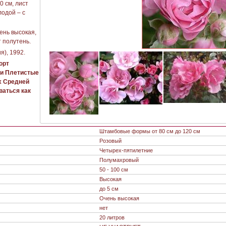
0 см, лист
лодой – с
ень высокая,
 полутень.
), 1992.
орт
 и Плетистые
х Средней
ваться как
Штамбовые формы от 80 см до 120 см
Розовый
Четырех-пятилетние
Полумахровый
50 - 100 см
Высокая
до 5 см
Очень высокая
нет
20 литров