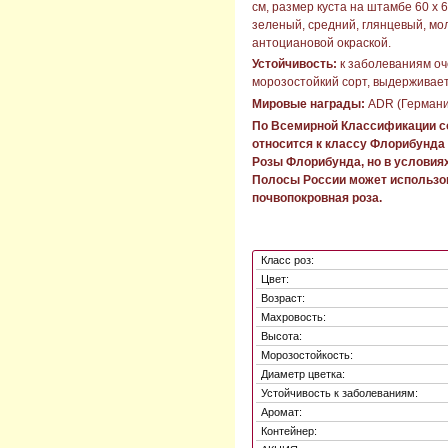
см, размер куста на штамбе 60 х 6
зеленый, средний, глянцевый, мо
антоциановой окраской.
Устойчивость:
к заболеваниям оч
морозостойкий сорт, выдерживает
Мировые награды:
ADR (Германия
По Всемирной Классификации с
относится к классу Флорибунда
Розы Флорибунда, но в условия
Полосы России может использо
почвопокровная роза.
Класс роз:
Цвет:
Возраст:
Махровость:
Высота:
Морозостойкость:
Диаметр цветка:
Устойчивость к заболеваниям:
Аромат:
Контейнер: