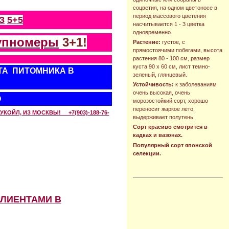
соцветия, на одном цветоносе в
период массового цветения
З
5+5
насчитывается 1 - 3 цветка
одновременно.
упномеры
3+1!
Растение:
густое, с
прямостоячими побегами, высота
растения 80 - 100 см, размер
куста 90 х 60 см, лист темно-
ТА ПИТОМНИКА В
зеленый, глянцевый.
Устойчивость:
к заболеваниям
очень высокая, очень
О
морозостойкий сорт, хорошо
переносит жаркое лето,
КОЙЛ, ИЗ МОСКВЫ! +7(903)-188-76-
выдерживает полутень.
Сорт красиво смотрится в
кадках и вазонах.
Популярный сорт японской
селекции.
КЛИЕНТАМИ В