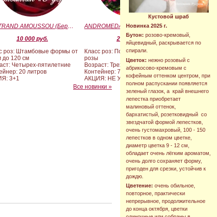
Кустовой шраб
BERTRAND AMOUSSOU (Бертран Амуссу)
ANDROMEDA (BARAND) (Андромеда)
Новинка 2025 г.
Бутон:
розово-кремовый,
10 000 руб.
2 090 руб.
яйцевидный, раскрывается по
спирали.
с роз: Штамбовые формы от
Класс роз: Почвопокровные
м до 120 см
розы
Цветок:
нежно розовый с
аст: Четырех-пятилетние
Возраст: Трехлетние
абрикосово-кремовым с
ейнер: 20 литров
Контейнер: 7 литров
кофейным оттенком центром, при
Я: 3+1
АКЦИЯ: НЕ УЧАСТВУЕТ
полном распускании появляется
Все новинки »
зеленый глазок, а край внешнего
лепестка приобретает
малиновый оттенок,
бархатистый, розетковидный со
звездчатой формой лепестков,
очень густомахровый, 100 - 150
лепестков в одном цветке,
диаметр цветка 9 - 12 см,
обладает очень лёгким ароматом,
очень долго сохраняет форму,
пригоден для срезки, устойчив к
дождю.
Цветение:
очень обильное,
повторное, практически
непрерывное, продолжительное
до конца октября, цветки
одиночные или собраны в