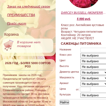
Заказ на следующий сезон
DARCEY BUSSELL (MONFERRATO) (Дарси Басл)
ПРЕИМУЩЕСТВА
5 990 руб.
Прайс-лист
Класс роз: Английские кустовые
розы
Возраст: Четырех-пятилетние
Корзина
Контейнер: 20 литров
АКЦИЯ: НЕ УЧАСТВУЕТ
В корзине нет
САЖЕНЦЫ ПИТОМНИКА
товаров
Название
Класс роз
Цвет
2026 ГОД - БОЛЕЕ 5000 СОРТОВ
Высота
РОЗ
Диаметр цветка
Принимаем заказы на 2026 год.
Махровость
Предоплаты не требуется*. Оплата
саженцев производится при их
Аромат
получении. Наш питомник находится в
Цена
от:
Солнечногорском районе. Площадь
питомника составляет 38 га. Доставка
Культура
производится бесплатно по Москве и
Московской области (не далее 30 км от
МКАД) при заказе от 10000 рублей.