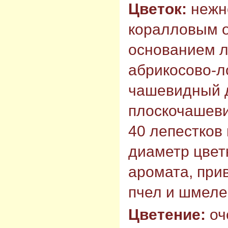
Цветок:
нежн
коралловым о
основанием л
абрикосово-л
чашевидный 
плоскочашеви
40 лепестков 
диаметр цветк
аромата, при
пчел и шмеле
Цветение:
оч