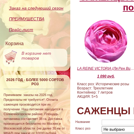
по
Заказ на следующий сезон
ПРЕИМУЩЕСТВА
Прайс-лист
Корзина
В корзине нет
товаров
LA REINE VICTORIA (Ля Рен Виктория
1 090 руб.
2026 ГОД - БОЛЕЕ 5000 СОРТОВ
РОЗ
Класс роз: Исторические розы
Возраст: Трехлетние
Контейнер: 7 литров
Принимаем заказы на 2026 год.
АКЦИЯ: 5+5
Предоплаты не требуется*. Оплата
саженцев производится при их
САЖЕНЦЫ 
получении. Наш питомник находится в
Солнечногорском районе. Площадь
питомника составляет 38 га. Доставка
Название
производится бесплатно по Москве и
Московской области (не далее 30 км от
Класс роз
МКАД) при заказе от 10000 рублей.