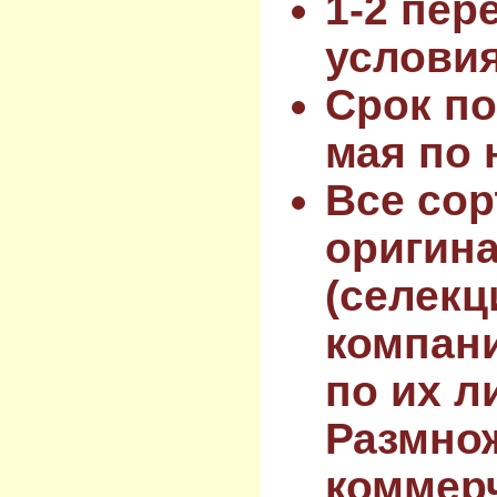
1-2 пер
услови
Срок по
мая по 
Все сор
оригин
(селекц
компан
по их л
Размнож
коммер