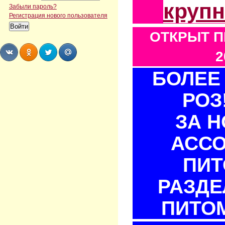
круп
Забыли пароль?
Регистрация нового пользователя
ОТКРЫТ П
2
БОЛЕЕ 
Share
Share
Share
Share
РОЗ
ЗА 
АСС
ПИТ
РАЗДЕ
ПИТОМ