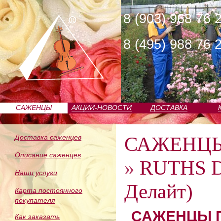
8 (903) 968 76 
8 (495) 988 76 
САЖЕНЦЫ
АКЦИИ-НОВОСТИ
ДОСТАВКА
ПИТОМНИКА
САЖЕНЦ
Доставка саженцев
Описание саженцев
»
RUTHS D
Наши услуги
Делайт)
Карта постоянного
покупателя
САЖЕНЦЫ П
Как заказать