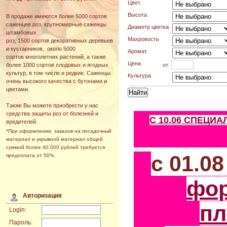
Цвет
Высота
В продаже имеются более 5000 сортов
саженцев роз, крупномерные саженцы
Диаметр цветка
штамбовых
Махровость
роз, 1500 сортов декоративных деревьев
и кустарников, около 5000
Аромат
сортов многолетних растений, а также
Цена
от:
более 1000 сортов плодовых и ягодных
культур, в том числе и редкие. Саженцы
Культура
очень высокого качества с бутонами и
цветами.
Также Вы можете приобрести у нас
средства защиты роз от болезней и
С 10.06 СПЕЦИ
вредителей.
*При оформлении заказов на посадочный
материал и укрывной материал общей
суммой более 40 000 рублей требуется
с 01.0
предоплата от 50%.
фо
Авторизация
пл
Login:
Пароль: