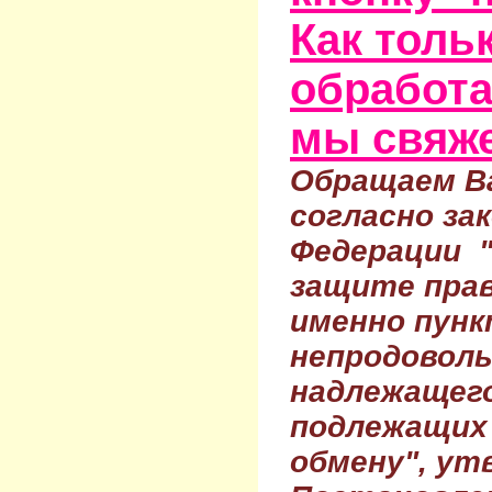
Как тольк
обработа
мы свяже
Обращаем Ва
согласно за
Федерации 
защите прав
именно пунк
непродовол
надлежащего
подлежащих 
обмену", ут