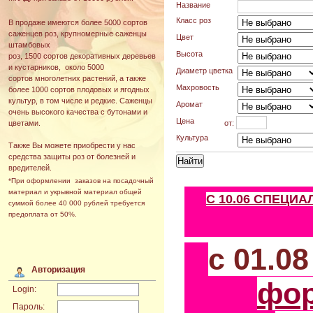
Название
Класс роз
В продаже имеются более 5000 сортов
саженцев роз, крупномерные саженцы
Цвет
штамбовых
Высота
роз, 1500 сортов декоративных деревьев
и кустарников, около 5000
Диаметр цветка
сортов многолетних растений, а также
Махровость
более 1000 сортов плодовых и ягодных
культур, в том числе и редкие. Саженцы
Аромат
очень высокого качества с бутонами и
Цена
от:
цветами.
Культура
Также Вы можете приобрести у нас
средства защиты роз от болезней и
вредителей.
*При оформлении заказов на посадочный
материал и укрывной материал общей
С 10.06 СПЕЦИ
суммой более 40 000 рублей требуется
предоплата от 50%.
с 01.0
Авторизация
фо
Login:
Пароль: