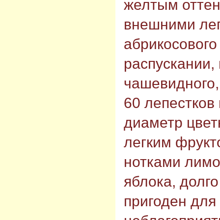
желтым отте
внешними леп
абрикосового
распускании,
чашевидного,
60 лепестков 
диаметр цветк
легким фрукт
нотками лимо
яблока, долг
пригоден для 