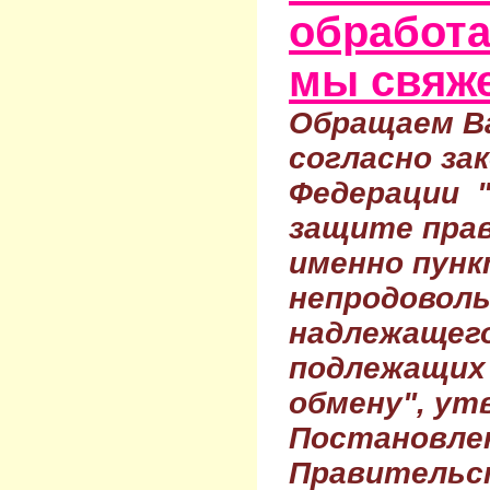
обработа
мы свяже
Обращаем Ва
согласно за
Федерации 
защите прав
именно пунк
непродовол
надлежащего
подлежащих 
обмену", ут
Постановле
Правительс