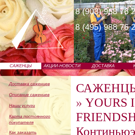
8 (903) 968 76 
8 (495) 988 76 
САЖЕНЦЫ
АКЦИИ-НОВОСТИ
ДОСТАВКА
ПИТОМНИКА
САЖЕНЦ
Доставка саженцев
Описание саженцев
»
YOURS 
Наши услуги
FRIENDSHI
Карта постоянного
покупателя
Континьюэ
Как заказать