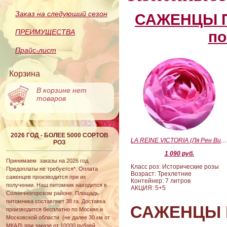
Заказ на следующий сезон
САЖЕНЦЫ П
ПРЕИМУЩЕСТВА
по
Прайс-лист
Корзина
В корзине нет
товаров
2026 ГОД - БОЛЕЕ 5000 СОРТОВ
LA REINE VICTORIA (Ля Рен Виктория
РОЗ
1 090 руб.
Принимаем заказы на 2026 год.
Класс роз: Исторические розы
Предоплаты не требуется*. Оплата
Возраст: Трехлетние
саженцев производится при их
Контейнер: 7 литров
получении. Наш питомник находится в
АКЦИЯ: 5+5
Солнечногорском районе. Площадь
питомника составляет 38 га. Доставка
САЖЕНЦЫ 
производится бесплатно по Москве и
Московской области (не далее 30 км от
МКАД) при заказе от 10000 рублей.