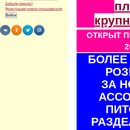
пл
Забыли пароль?
Регистрация нового пользователя
круп
ОТКРЫТ П
Share
Share
Share
Share
2
БОЛЕЕ 
РОЗ
ЗА 
АСС
ПИТ
РАЗДЕ