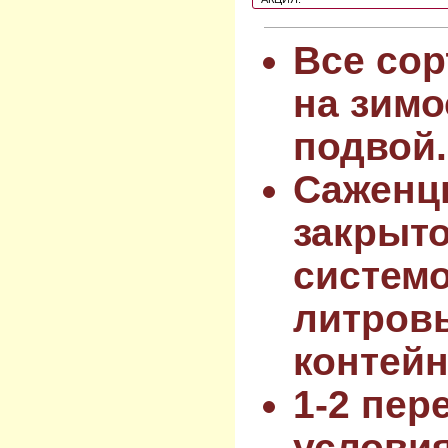
Все сор
на зимо
подвой.
Саженц
закрыт
системо
литров
контейн
1-2 пер
услови