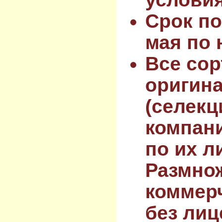
Срок по
мая по 
Все сор
оригин
(селекц
компан
по их л
Размнож
коммер
без лиц