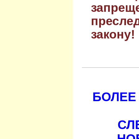
запрещ
преслед
закону!
БОЛЕЕ 
СЛ
НО