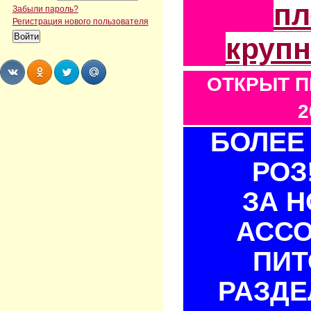
пл
Забыли пароль?
Регистрация нового пользователя
круп
ОТКРЫТ П
Share
Share
Share
Share
2
БОЛЕЕ 
РОЗ
ЗА 
АСС
ПИТ
РАЗДЕ