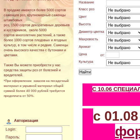
Название
Класс роз
В продаже имеются более 5000 сортов
саженцев роз, крупномерные саженцы
Цвет
штамбовых
Высота
роз, 1500 сортов декоративных деревьев
и кустарников, около 5000
Диаметр цветка
сортов многолетних растений, а также
Махровость
более 1000 сортов плодовых и ягодных
культур, в том числе и редкие. Саженцы
Аромат
очень высокого качества с бутонами и
Цена
от:
цветами.
Культура
Также Вы можете приобрести у нас
средства защиты роз от болезней и
вредителей.
*При оформлении заказов на посадочный
материал и укрывной материал общей
С 10.06 СПЕЦИ
суммой более 40 000 рублей требуется
предоплата от 50%.
с 01.0
Авторизация
фо
Login:
Пароль: