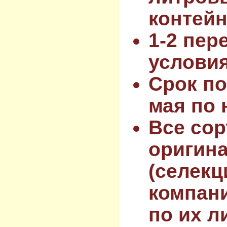
контейн
1-2 пер
услови
Срок по
мая по 
Все сор
оригин
(селекц
компан
по их л