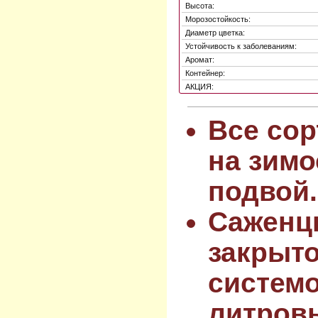
Высота:
Морозостойкость:
Диаметр цветка:
Устойчивость к заболеваниям:
Аромат:
Контейнер:
АКЦИЯ:
Все сор
на зимо
подвой.
Саженц
закрыт
системо
литров