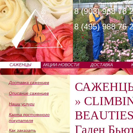
8 (903) 968 76 
8 (495) 988 76 
САЖЕНЦЫ
АКЦИИ-НОВОСТИ
ДОСТАВКА
ПИТОМНИКА
САЖЕНЦ
Доставка саженцев
Описание саженцев
»
CLIMBI
Наши услуги
BEAUTIES
Карта постоянного
покупателя
Гаден Бью
Как заказать