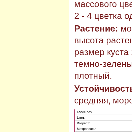
массового цв
2 - 4 цветка 
Растение:
мо
высота растен
размер куста 
темно-зелены
плотный.
Устойчивост
средняя, моро
Класс роз:
Цвет:
Возраст:
Махровость: