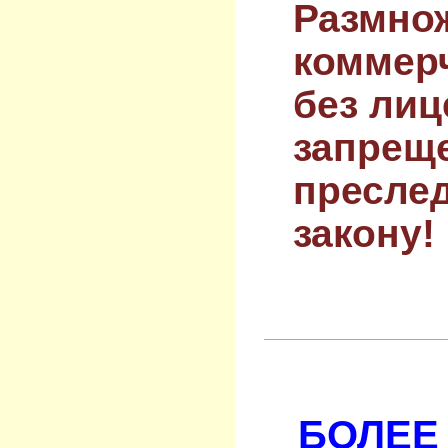
Размнож
коммер
без лиц
запрещ
преслед
закону!
БОЛЕЕ 