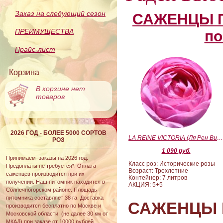
Заказ на следующий сезон
САЖЕНЦЫ П
ПРЕИМУЩЕСТВА
по
Прайс-лист
Корзина
В корзине нет
товаров
2026 ГОД - БОЛЕЕ 5000 СОРТОВ
LA REINE VICTORIA (Ля Рен Виктория
РОЗ
1 090 руб.
Принимаем заказы на 2026 год.
Класс роз: Исторические розы
Предоплаты не требуется*. Оплата
Возраст: Трехлетние
саженцев производится при их
Контейнер: 7 литров
получении. Наш питомник находится в
АКЦИЯ: 5+5
Солнечногорском районе. Площадь
питомника составляет 38 га. Доставка
САЖЕНЦЫ 
производится бесплатно по Москве и
Московской области (не далее 30 км от
МКАД) при заказе от 10000 рублей.