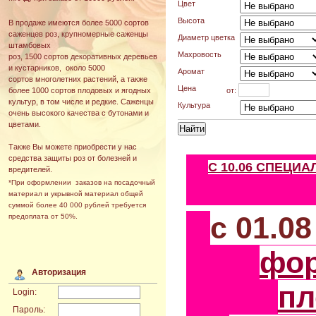
Цвет
Высота
В продаже имеются более 5000 сортов
саженцев роз, крупномерные саженцы
Диаметр цветка
штамбовых
Махровость
роз, 1500 сортов декоративных деревьев
и кустарников, около 5000
Аромат
сортов многолетних растений, а также
Цена
от:
более 1000 сортов плодовых и ягодных
культур, в том числе и редкие. Саженцы
Культура
очень высокого качества с бутонами и
цветами.
Также Вы можете приобрести у нас
средства защиты роз от болезней и
С 10.06 СПЕЦИ
вредителей.
*При оформлении заказов на посадочный
материал и укрывной материал общей
суммой более 40 000 рублей требуется
с 01.0
предоплата от 50%.
фо
Авторизация
пл
Login:
Пароль: