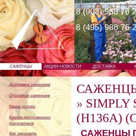
8 (903) 968 76 
8 (495) 988 76 
САЖЕНЦЫ
АКЦИИ-НОВОСТИ
ДОСТАВКА
ПИТОМНИКА
САЖЕНЦ
Доставка саженцев
Описание саженцев
»
SIMPLY
Наши услуги
(H136A) (
Карта постоянного
покупателя
САЖЕНЦЫ П
Как заказать