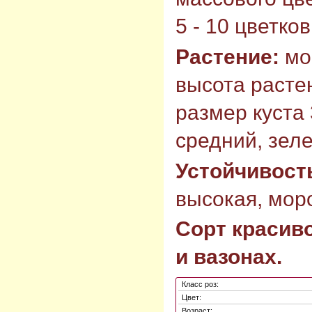
5 - 10 цветко
Растение:
мо
высота растен
размер куста 
средний, зел
Устойчивост
высокая, моро
Сорт красиво
и вазонах.
Класс роз:
Цвет:
Возраст: