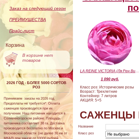
по
Заказ на следующий сезон
ПРЕИМУЩЕСТВА
Прайс-лист
Корзина
В корзине нет
товаров
LA REINE VICTORIA (Ля Рен Виктория
1 090 руб.
2026 ГОД - БОЛЕЕ 5000 СОРТОВ
РОЗ
Класс роз: Исторические розы
Возраст: Трехлетние
Контейнер: 7 литров
Принимаем заказы на 2026 год.
АКЦИЯ: 5+5
Предоплаты не требуется*. Оплата
саженцев производится при их
САЖЕНЦЫ 
получении. Наш питомник находится в
Солнечногорском районе. Площадь
питомника составляет 38 га. Доставка
Название
производится бесплатно по Москве и
Московской области (не далее 30 км от
Класс роз
МКАД) при заказе от 10000 рублей.