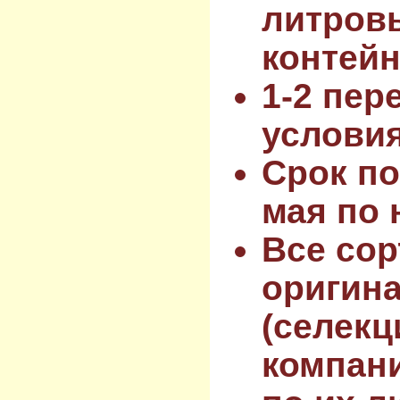
литров
контейн
1-2 пер
услови
Срок по
мая по 
Все сор
оригин
(селекц
компан