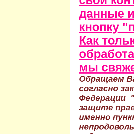
свои кон
данные и
кнопку "
Как тольк
обработа
мы свяже
Обращаем Ва
согласно за
Федерации 
защите прав
именно пунк
непродовол