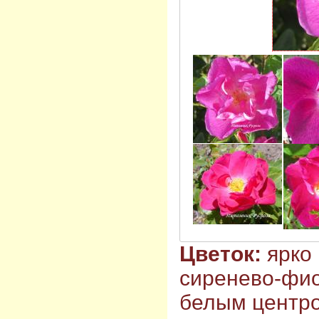
Цветок:
ярко 
сиренево-фио
белым центр