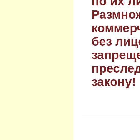
по их л
Размнож
коммер
без лиц
запрещ
преслед
закону!