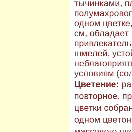
тычинками, п
полумахрового
одном цветке,
см, обладает
привлекатель
шмелей, усто
неблагоприя
условиям (сол
Цветение:
ра
повторное, п
цветки собран
одном цветон
массового цв