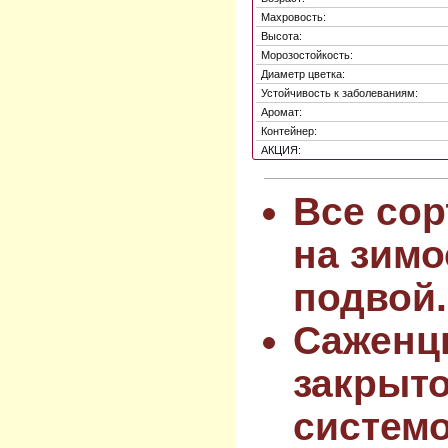
Махровость:
Высота:
Морозостойкость:
Диаметр цветка:
Устойчивость к заболеваниям:
Аромат:
Контейнер:
АКЦИЯ:
Все сор
на зимо
подвой.
Саженц
закрыт
системо