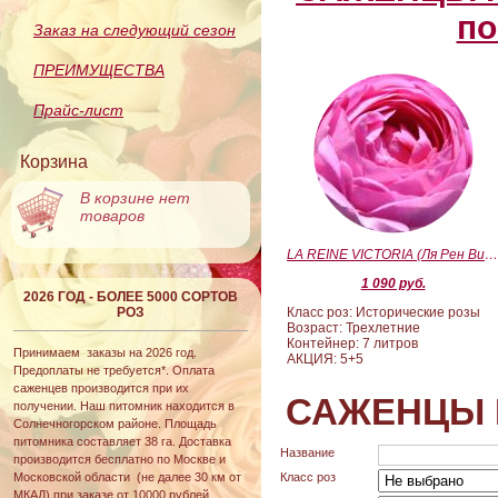
по
Заказ на следующий сезон
ПРЕИМУЩЕСТВА
Прайс-лист
Корзина
В корзине нет
товаров
LA REINE VICTORIA (Ля Рен Виктория
1 090 руб.
2026 ГОД - БОЛЕЕ 5000 СОРТОВ
РОЗ
Класс роз: Исторические розы
Возраст: Трехлетние
Контейнер: 7 литров
Принимаем заказы на 2026 год.
АКЦИЯ: 5+5
Предоплаты не требуется*. Оплата
саженцев производится при их
САЖЕНЦЫ 
получении. Наш питомник находится в
Солнечногорском районе. Площадь
питомника составляет 38 га. Доставка
Название
производится бесплатно по Москве и
Московской области (не далее 30 км от
Класс роз
МКАД) при заказе от 10000 рублей.