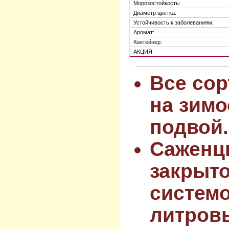
Морозостойкость:
Диаметр цветка:
Устойчивость к заболеваниям:
Аромат:
Контейнер:
АКЦИЯ:
Все сор
на зимо
подвой.
Саженц
закрыт
системо
литров