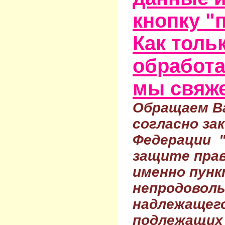
кнопку "
Как тольк
обработа
мы свяже
Обращаем Ва
согласно за
Федерации 
защите прав
именно пунк
непродовол
надлежащего
подлежащих 