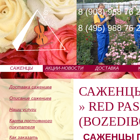
8 (903) 968 76 
8 (495) 988 76 
САЖЕНЦЫ
АКЦИИ-НОВОСТИ
ДОСТАВКА
ПИТОМНИКА
САЖЕНЦ
Доставка саженцев
Описание саженцев
»
RED PA
Наши услуги
(BOZEDIB0
Карта постоянного
покупателя
САЖЕНЦЫ П
Как заказать