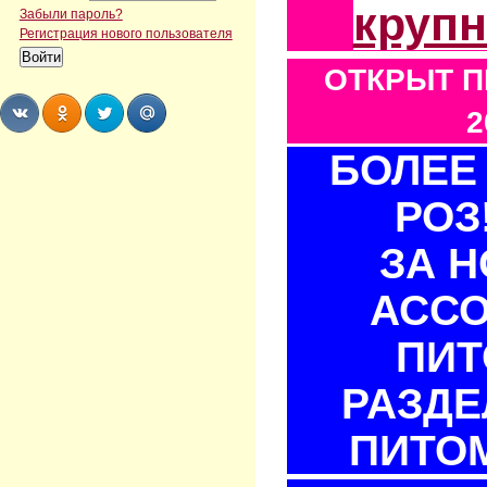
круп
Забыли пароль?
Регистрация нового пользователя
ОТКРЫТ П
2
БОЛЕЕ 
Share
Share
Share
Share
РОЗ
ЗА 
АСС
ПИТ
РАЗДЕ
ПИТОМ