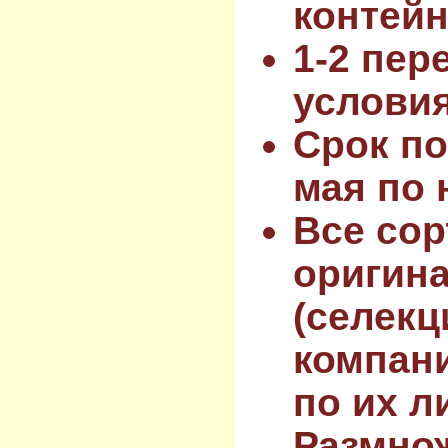
контейн
1-2 пер
услови
Срок по
мая по 
Все сор
оригин
(селекц
компан
по их л
Размнож