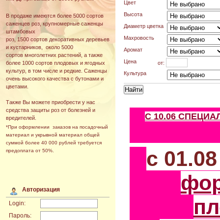
Цвет
Высота
В продаже имеются более 5000 сортов
саженцев роз, крупномерные саженцы
Диаметр цветка
штамбовых
Махровость
роз, 1500 сортов декоративных деревьев
и кустарников, около 5000
Аромат
сортов многолетних растений, а также
Цена
от:
более 1000 сортов плодовых и ягодных
культур, в том числе и редкие. Саженцы
Культура
очень высокого качества с бутонами и
цветами.
Также Вы можете приобрести у нас
средства защиты роз от болезней и
С 10.06 СПЕЦИ
вредителей.
*При оформлении заказов на посадочный
материал и укрывной материал общей
суммой более 40 000 рублей требуется
с 01.0
предоплата от 50%.
фо
Авторизация
пл
Login:
Пароль: