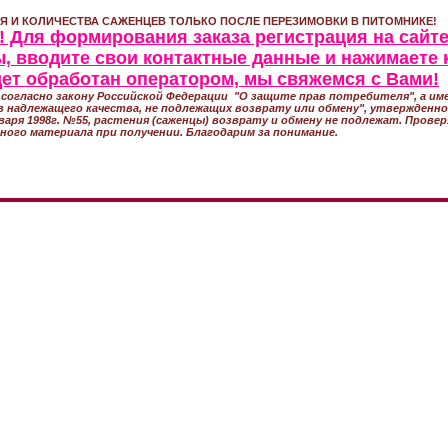
Я И КОЛИЧЕСТВА САЖЕНЦЕВ ТОЛЬКО ПОСЛЕ ПЕРЕЗИМОВКИ В ПИТОМНИКЕ!
 Для формирования заказа регистрация на сайте
, вводите свои контактные данные и нажимаете 
удет обработан оператором, мы свяжемся с Вами!
согласно закону Российской Федерации "О защите прав потребителя", а име
 надлежащего качества, не подлежащих возврату или обмену", утвержден
варя 1998г. №55, растения (саженцы) возврату и обмену не подлежат. Прове
ного материала при получении. Благодарим за понимание.