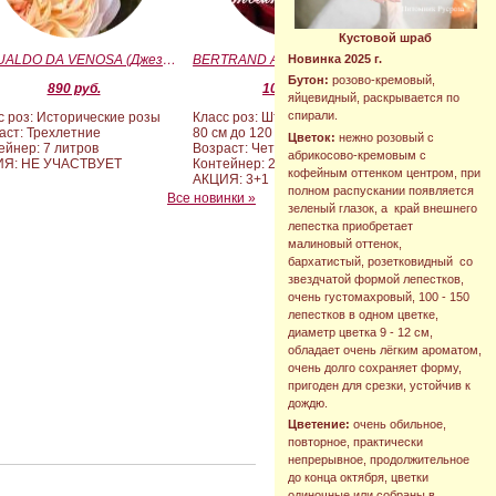
Кустовой шраб
GESUALDO DA VENOSA (Джезуальдо Ди Веноза)
BERTRAND AMOUSSOU (Бертран Амуссу)
Новинка 2025 г.
Бутон:
розово-кремовый,
890 руб.
10 000 руб.
яйцевидный, раскрывается по
спирали.
с роз: Исторические розы
Класс роз: Штамбовые формы от
аст: Трехлетние
80 см до 120 см
Цветок:
нежно розовый с
ейнер: 7 литров
Возраст: Четырех-пятилетние
абрикосово-кремовым с
ИЯ: НЕ УЧАСТВУЕТ
Контейнер: 20 литров
кофейным оттенком центром, при
АКЦИЯ: 3+1
полном распускании появляется
Все новинки »
зеленый глазок, а край внешнего
лепестка приобретает
малиновый оттенок,
бархатистый, розетковидный со
звездчатой формой лепестков,
очень густомахровый, 100 - 150
лепестков в одном цветке,
диаметр цветка 9 - 12 см,
обладает очень лёгким ароматом,
очень долго сохраняет форму,
пригоден для срезки, устойчив к
дождю.
Цветение:
очень обильное,
повторное, практически
непрерывное, продолжительное
до конца октября, цветки
одиночные или собраны в