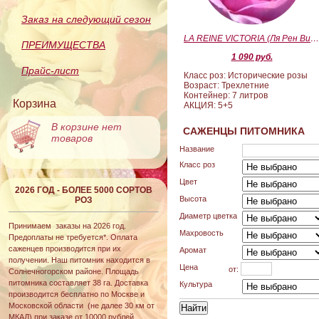
Заказ на следующий сезон
LA REINE VICTORIA (Ля Рен Виктория
ПРЕИМУЩЕСТВА
1 090 руб.
Прайс-лист
Класс роз: Исторические розы
Возраст: Трехлетние
Контейнер: 7 литров
Корзина
АКЦИЯ: 5+5
В корзине нет
САЖЕНЦЫ ПИТОМНИКА
товаров
Название
Класс роз
Цвет
2026 ГОД - БОЛЕЕ 5000 СОРТОВ
Высота
РОЗ
Диаметр цветка
Принимаем заказы на 2026 год.
Махровость
Предоплаты не требуется*. Оплата
саженцев производится при их
Аромат
получении. Наш питомник находится в
Цена
от:
Солнечногорском районе. Площадь
питомника составляет 38 га. Доставка
Культура
производится бесплатно по Москве и
Московской области (не далее 30 км от
МКАД) при заказе от 10000 рублей.