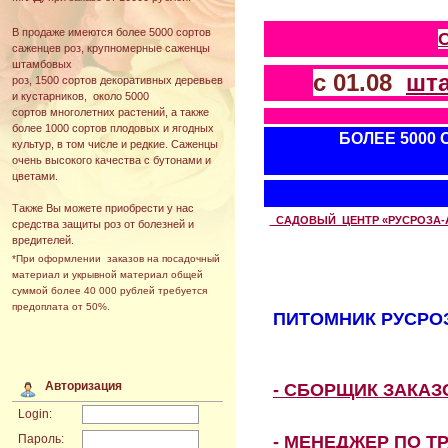
В продаже имеются более 5000 сортов
саженцев роз, крупномерные саженцы
штамбовых
с 01.08
шт
роз, 1500 сортов декоративных деревьев
и кустарников, около 5000
сортов многолетних растений, а также
более 1000 сортов плодовых и ягодных
БОЛЕЕ 5000
культур, в том числе и редкие. Саженцы
очень высокого качества с бутонами и
цветами.
Также Вы можете приобрести у нас
САДОВЫЙ ЦЕНТР «РУСРОЗА-АВТ
средства защиты роз от болезней и
вредителей.
*При оформлении заказов на посадочный
материал и укрывной материал общей
суммой более 40 000 рублей требуется
предоплата от 50%.
ПИТОМНИК РУСРОЗ
Авторизация
- СБОРЩИК ЗАКА
Login:
- МЕНЕДЖЕР ПО Т
Пароль: