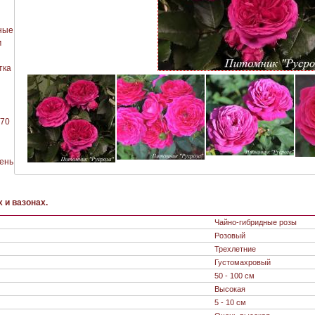
ные
м
тка
 70
ень
 и вазонах.
Чайно-гибридные розы
Розовый
Трехлетние
Густомахровый
50 - 100 см
Высокая
5 - 10 см