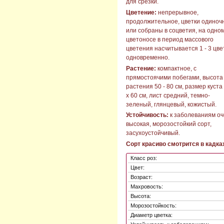
для срезки.
Цветение:
непрерывное,
продолжительное, цветки одиноч
или собраны в соцветия, на одно
цветоносе в период массового
цветения насчитывается 1 - 3 цве
одновременно.
Растение:
компактное, с
прямостоячими побегами, высота
растения 50 - 80 см, размер куста
х 60 см, лист средний, темно-
зеленый, глянцевый, кожистый.
Устойчивость:
к заболеваниям оч
высокая, морозостойкий сорт,
засухоустойчивый.
Сорт красиво смотрится в кадках
Класс роз:
Цвет:
Возраст:
Махровость:
Высота:
Морозостойкость:
Диаметр цветка: