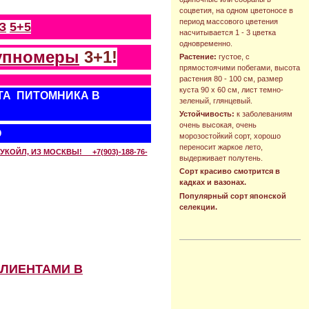
соцветия, на одном цветоносе в
период массового цветения
З
5+5
насчитывается 1 - 3 цветка
одновременно.
упномеры
3+1!
Растение:
густое, с
прямостоячими побегами, высота
растения 80 - 100 см, размер
куста 90 х 60 см, лист темно-
ТА ПИТОМНИКА В
зеленый, глянцевый.
Устойчивость:
к заболеваниям
очень высокая, очень
О
морозостойкий сорт, хорошо
переносит жаркое лето,
КОЙЛ, ИЗ МОСКВЫ! +7(903)-188-76-
выдерживает полутень.
Сорт красиво смотрится в
кадках и вазонах.
Популярный сорт японской
селекции.
КЛИЕНТАМИ В