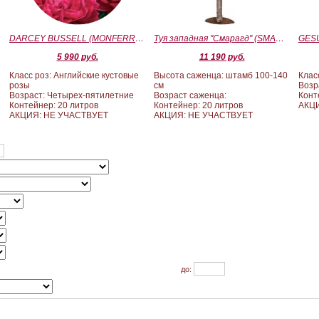
)
DARCEY BUSSELL (MONFERRATO) (Дарси Басл)
Туя западная "Смарагд" (SMARAGD) ШТАМБ 100-140
5 990 руб.
11 190 руб.
Класс роз: Английские кустовые
Высота саженца: штамб 100-140
Клас
розы
см
Возр
Возраст: Четырех-пятилетние
Возраст саженца:
Конт
Контейнер: 20 литров
Контейнер: 20 литров
АКЦ
АКЦИЯ: НЕ УЧАСТВУЕТ
АКЦИЯ: НЕ УЧАСТВУЕТ
до: