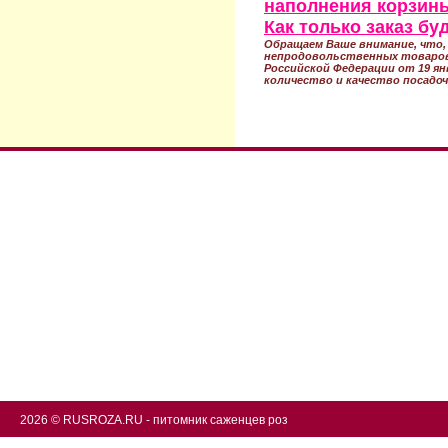
наполнения корзины
Как только заказ б
Обращаем Ваше внимание, что, 
непродовольственных товаров
Российской Федерации от 19 ян
количество и качество посадоч
2026 © RUSROZA.RU - питомник саженцев роз