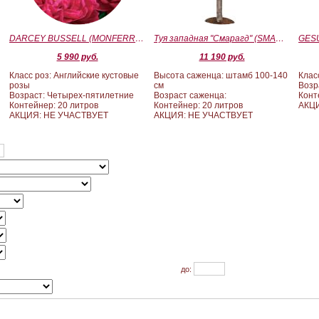
)
DARCEY BUSSELL (MONFERRATO) (Дарси Басл)
Туя западная "Смарагд" (SMARAGD) ШТАМБ 100-140
5 990 руб.
11 190 руб.
Класс роз: Английские кустовые
Высота саженца: штамб 100-140
Клас
розы
см
Возр
Возраст: Четырех-пятилетние
Возраст саженца:
Конт
Контейнер: 20 литров
Контейнер: 20 литров
АКЦ
АКЦИЯ: НЕ УЧАСТВУЕТ
АКЦИЯ: НЕ УЧАСТВУЕТ
до: