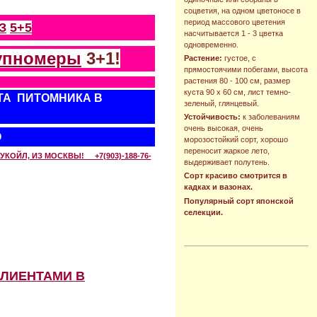
соцветия, на одном цветоносе в
период массового цветения
З
5+5
насчитывается 1 - 3 цветка
одновременно.
упномеры
3+1!
Растение:
густое, с
прямостоячими побегами, высота
растения 80 - 100 см, размер
куста 90 х 60 см, лист темно-
ТА ПИТОМНИКА В
зеленый, глянцевый.
Устойчивость:
к заболеваниям
очень высокая, очень
О
морозостойкий сорт, хорошо
переносит жаркое лето,
КОЙЛ, ИЗ МОСКВЫ! +7(903)-188-76-
выдерживает полутень.
Сорт красиво смотрится в
кадках и вазонах.
Популярный сорт японской
селекции.
КЛИЕНТАМИ В