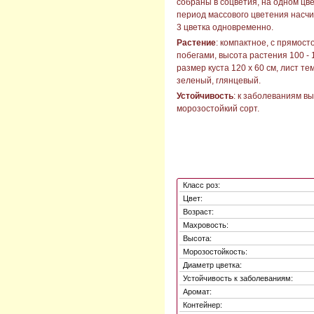
собраны в соцветия, на одном цв
период массового цветения насчи
3 цветка одновременно.
Растение
: компактное, с прямос
побегами, высота растения 100 - 
размер куста 120 х 60 см, лист те
зеленый, глянцевый.
Устойчивость
: к заболеваниям вы
морозостойкий сорт.
Класс роз:
Цвет:
Возраст:
Махровость:
Высота:
Морозостойкость:
Диаметр цветка:
Устойчивость к заболеваниям:
Аромат:
Контейнер: