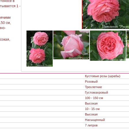
етоносе в
тывается 1 -
тоячими
150 см,
мно-
сокая,
Кустовые розы (шрабы)
Розовый
Трехлетние
Густомахровый
100 - 150 см
Высокая
10 - 15 см
Высокая
Насыщенный
7 литров