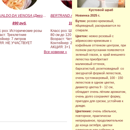
Кустовой шраб
GESUALDO DA VENOSA (Джезуальдо Ди Веноза)
BERTRAND AMOUSSOU (Бертран Амуссу)
Новинка 2025 г.
Бутон:
розово-кремовый,
890 руб.
10 000 руб.
яйцевидный, раскрывается по
спирали.
с роз: Исторические розы
Класс роз: Штамбовые формы от
аст: Трехлетние
80 см до 120 см
Цветок:
нежно розовый с
ейнер: 7 литров
Возраст: Четырех-пятилетние
абрикосово-кремовым с
ИЯ: НЕ УЧАСТВУЕТ
Контейнер: 20 литров
кофейным оттенком центром, при
АКЦИЯ: 3+1
полном распускании появляется
Все новинки »
зеленый глазок, а край внешнего
лепестка приобретает
малиновый оттенок,
бархатистый, розетковидный со
звездчатой формой лепестков,
очень густомахровый, 100 - 150
лепестков в одном цветке,
диаметр цветка 9 - 12 см,
обладает очень лёгким ароматом,
очень долго сохраняет форму,
пригоден для срезки, устойчив к
дождю.
Цветение:
очень обильное,
повторное, практически
непрерывное, продолжительное
до конца октября, цветки
одиночные или собраны в