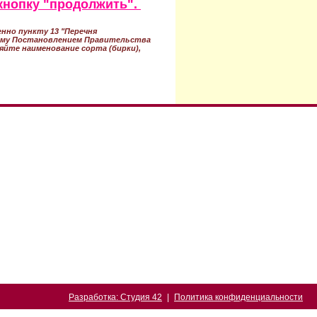
кнопку "продолжить".
нно пункту 13 "Перечня
ному Постановлением Правительства
ряйте наименование сорта (бирки),
Разработка: Студия 42
|
Политика конфиденциальности
ерритория СНТ Энергетик-1