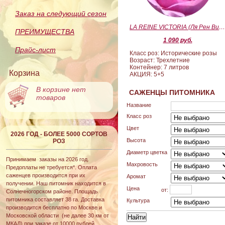
Заказ на следующий сезон
LA REINE VICTORIA (Ля Рен Виктория
ПРЕИМУЩЕСТВА
1 090 руб.
Прайс-лист
Класс роз: Исторические розы
Возраст: Трехлетние
Контейнер: 7 литров
Корзина
АКЦИЯ: 5+5
В корзине нет
САЖЕНЦЫ ПИТОМНИКА
товаров
Название
Класс роз
Цвет
2026 ГОД - БОЛЕЕ 5000 СОРТОВ
Высота
РОЗ
Диаметр цветка
Принимаем заказы на 2026 год.
Махровость
Предоплаты не требуется*. Оплата
саженцев производится при их
Аромат
получении. Наш питомник находится в
Цена
от:
Солнечногорском районе. Площадь
питомника составляет 38 га. Доставка
Культура
производится бесплатно по Москве и
Московской области (не далее 30 км от
МКАД) при заказе от 10000 рублей.