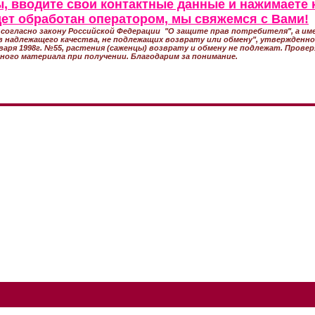
, вводите свои контактные данные и нажимаете 
удет обработан оператором, мы свяжемся с Вами!
согласно закону Российской Федерации "О защите прав потребителя", а име
 надлежащего качества, не подлежащих возврату или обмену", утвержден
варя 1998г. №55, растения (саженцы) возврату и обмену не подлежат. Прове
ного материала при получении. Благодарим за понимание.
(495) 988-76-24 Московская обл., Солнечногорский р-н, д.Якиманское, т