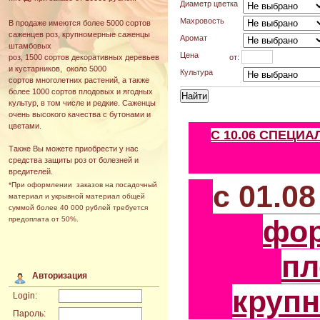
Диаметр цветка
Махровость
В продаже имеются более 5000 сортов
саженцев роз, крупномерные саженцы
Аромат
штамбовых
Цена
от:
роз, 1500 сортов декоративных деревьев
и кустарников, около 5000
Культура
сортов многолетних растений, а также
более 1000 сортов плодовых и ягодных
культур, в том числе и редкие. Саженцы
очень высокого качества с бутонами и
цветами.
С 10.06 СПЕЦИ
Также Вы можете приобрести у нас
средства защиты роз от болезней и
вредителей.
с 01.0
*При оформлении заказов на посадочный
материал и укрывной материал общей
суммой более 40 000 рублей требуется
фо
предоплата от 50%.
пл
Авторизация
круп
Login:
Пароль: