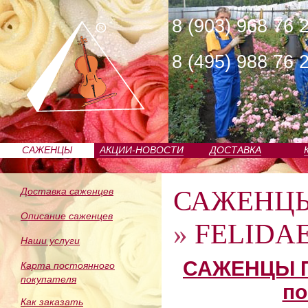
8 (903) 968 76 
8 (495) 988 76 
САЖЕНЦЫ
АКЦИИ-НОВОСТИ
ДОСТАВКА
ПИТОМНИКА
САЖЕНЦ
Доставка саженцев
Описание саженцев
»
FELIDAE
Наши услуги
САЖЕНЦЫ П
Карта постоянного
покупателя
по
Как заказать