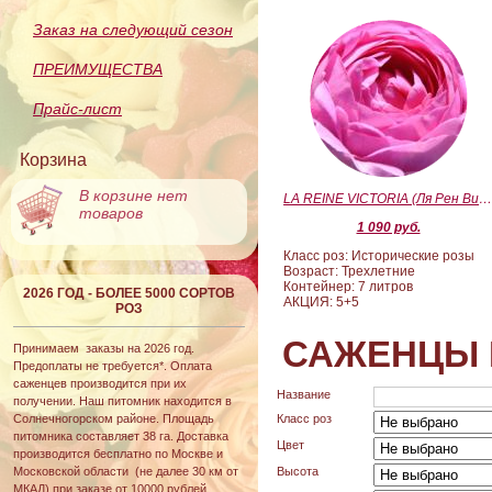
Заказ на следующий сезон
ПРЕИМУЩЕСТВА
Прайс-лист
Корзина
В корзине нет
LA REINE VICTORIA (Ля Рен Виктория
товаров
1 090 руб.
Класс роз: Исторические розы
Возраст: Трехлетние
Контейнер: 7 литров
2026 ГОД - БОЛЕЕ 5000 СОРТОВ
АКЦИЯ: 5+5
РОЗ
САЖЕНЦЫ 
Принимаем заказы на 2026 год.
Предоплаты не требуется*. Оплата
саженцев производится при их
Название
получении. Наш питомник находится в
Солнечногорском районе. Площадь
Класс роз
питомника составляет 38 га. Доставка
Цвет
производится бесплатно по Москве и
Московской области (не далее 30 км от
Высота
МКАД) при заказе от 10000 рублей.