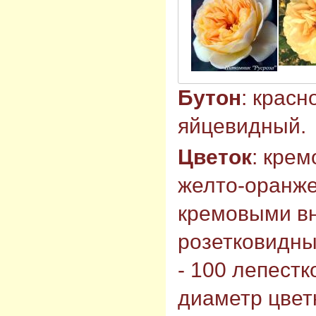
Бутон
: крас
яйцевидный.
Цветок
: кре
желто-оранже
кремовыми в
розетковидны
- 100 лепестк
диаметр цветк