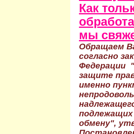
Как тольк
обработа
мы свяже
Обращаем Ва
согласно за
Федерации 
защите прав
именно пунк
непродовол
надлежащего
подлежащих 
обмену", ут
Постановле