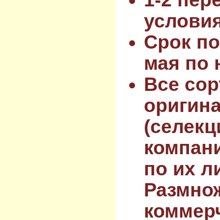
услови
Срок по
мая по 
Все сор
оригин
(селекц
компан
по их л
Размнож
коммер