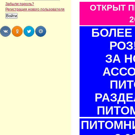
Забыли пароль?
ОТКРЫТ П
Регистрация нового пользователя
2
БОЛЕЕ 
РОЗ
Share
Share
Share
Share
ЗА 
АСС
ПИТ
РАЗДЕ
ПИТОМ
ПИТОМНИ