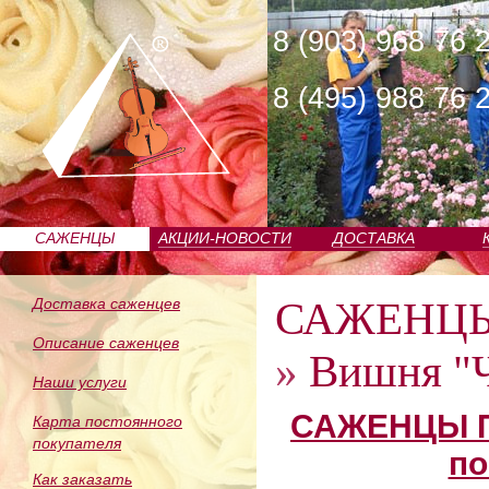
8 (903) 968 76 
8 (495) 988 76 
САЖЕНЦЫ
АКЦИИ-НОВОСТИ
ДОСТАВКА
ПИТОМНИКА
САЖЕНЦ
Доставка саженцев
Описание саженцев
»
Вишня "
Наши услуги
САЖЕНЦЫ П
Карта постоянного
покупателя
по
Как заказать