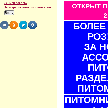
Забыли пароль?
ОТКРЫТ П
Регистрация нового пользователя
2
БОЛЕЕ 
РОЗ
Share
Share
Share
Share
ЗА 
АСС
ПИТ
РАЗДЕ
ПИТОМ
ПИТОМНИ