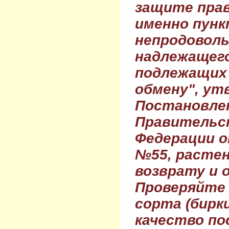
защите прав
именно пунк
непродовол
надлежащего
подлежащих 
обмену", ут
Постановле
Правительс
Федерации о
№55, растен
возврату и 
Проверяйте
сорта (бирки
качество по