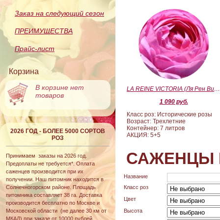
Заказ на следующий сезон
ПРЕИМУЩЕСТВА
Прайс-лист
Корзина
В корзине нет
LA REINE VICTORIA (Ля Рен Виктория
товаров
1 090 руб.
Класс роз: Исторические розы
Возраст: Трехлетние
Контейнер: 7 литров
2026 ГОД - БОЛЕЕ 5000 СОРТОВ
АКЦИЯ: 5+5
РОЗ
САЖЕНЦЫ 
Принимаем заказы на 2026 год.
Предоплаты не требуется*. Оплата
саженцев производится при их
Название
получении. Наш питомник находится в
Солнечногорском районе. Площадь
Класс роз
питомника составляет 38 га. Доставка
Цвет
производится бесплатно по Москве и
Московской области (не далее 30 км от
Высота
МКАД) при заказе от 10000 рублей.