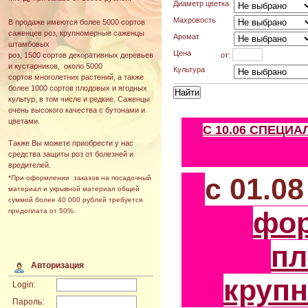
Диаметр цветка
Махровость
В продаже имеются более 5000 сортов
саженцев роз, крупномерные саженцы
Аромат
штамбовых
Цена
от:
роз, 1500 сортов декоративных деревьев
и кустарников, около 5000
Культура
сортов многолетних растений, а также
более 1000 сортов плодовых и ягодных
культур, в том числе и редкие. Саженцы
очень высокого качества с бутонами и
цветами.
С 10.06 СПЕЦИ
Также Вы можете приобрести у нас
средства защиты роз от болезней и
вредителей.
с 01.0
*При оформлении заказов на посадочный
материал и укрывной материал общей
суммой более 40 000 рублей требуется
фо
предоплата от 50%.
пл
Авторизация
круп
Login:
Пароль: