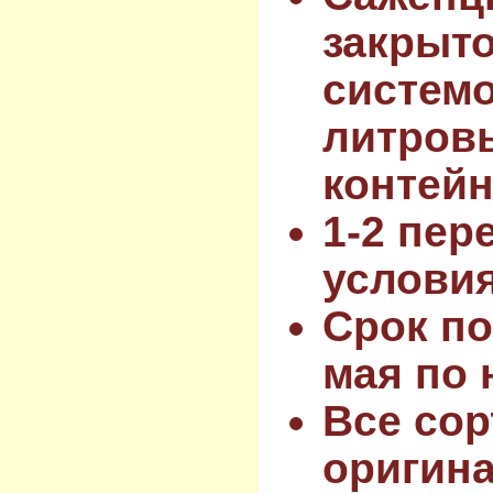
закрыт
системо
литров
контейн
1-2 пер
услови
Срок по
мая по 
Все сор
оригин