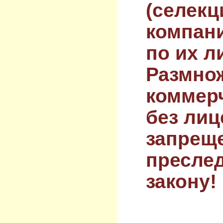
(селекц
компан
по их л
Размнож
коммер
без лиц
запрещ
преслед
закону!