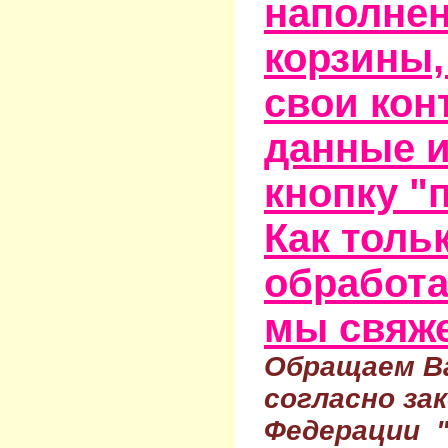
наполне
корзины,
свои кон
данные и
кнопку "
Как тольк
обработа
мы свяже
Обращаем Ва
согласно за
Федерации 