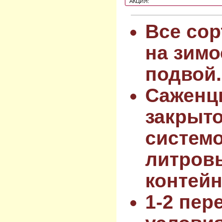
АКЦИЯ:
Все сор
на зимо
подвой.
Саженц
закрыт
системо
литров
контейн
1-2 пер