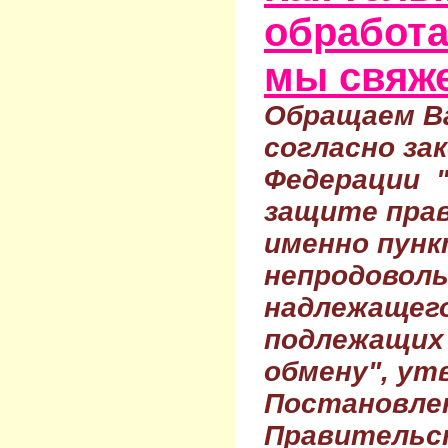
обработа
мы свяже
Обращаем Ва
согласно за
Федерации 
защите прав
именно пунк
непродовол
надлежащего
подлежащих 
обмену", ут
Постановле
Правительс