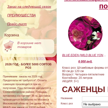
по
Заказ на следующий сезон
ПРЕИМУЩЕСТВА
Прайс-лист
Корзина
В корзине нет
товаров
BLUE EDEN (WILD BLUE YONDER) (Блю Эден)
6 000 руб.
2026 ГОД - БОЛЕЕ 5000 СОРТОВ
РОЗ
Класс роз: Штамбовые формы о
80 см до 120 см
Возраст: Четырех-пятилетние
Принимаем заказы на 2026 год.
Контейнер: 20 литров
Предоплаты не требуется*. Оплата
АКЦИЯ: 3+1
саженцев производится при их
САЖЕНЦЫ 
получении. Наш питомник находится в
Солнечногорском районе. Площадь
питомника составляет 38 га. Доставка
Название
производится бесплатно по Москве и
Московской области (не далее 30 км от
Класс роз
МКАД) при заказе от 10000 рублей.