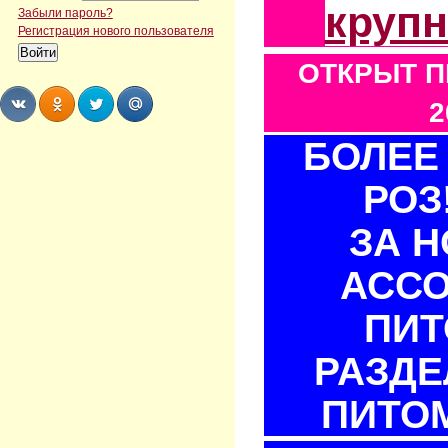
круп
Забыли пароль?
Регистрация нового пользователя
ОТКРЫТ П
2
БОЛЕЕ 
Share
Share
Share
Share
РОЗ
ЗА 
АСС
ПИТ
РАЗДЕ
ПИТОМ