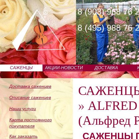
8 (903) 968 76 
8 (495) 988 76 
САЖЕНЦЫ
АКЦИИ-НОВОСТИ
ДОСТАВКА
ПИТОМНИКА
САЖЕНЦ
Доставка саженцев
Описание саженцев
»
ALFRED
Наши услуги
(Альфред Р
Карта постоянного
покупателя
САЖЕНЦЫ П
Как заказать