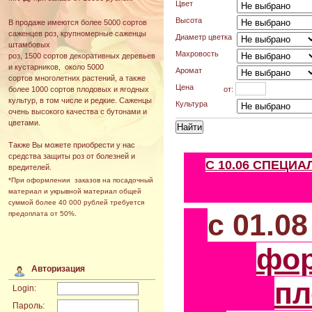
Цвет
Высота
В продаже имеются более 5000 сортов
саженцев роз, крупномерные саженцы
Диаметр цветка
штамбовых
Махровость
роз, 1500 сортов декоративных деревьев
и кустарников, около 5000
Аромат
сортов многолетних растений, а также
Цена
от:
более 1000 сортов плодовых и ягодных
культур, в том числе и редкие. Саженцы
Культура
очень высокого качества с бутонами и
цветами.
Также Вы можете приобрести у нас
средства защиты роз от болезней и
С 10.06 СПЕЦИ
вредителей.
*При оформлении заказов на посадочный
материал и укрывной материал общей
суммой более 40 000 рублей требуется
с 01.0
предоплата от 50%.
фо
Авторизация
пл
Login:
Пароль: