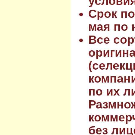
услови
Срок по
мая по 
Все сор
оригин
(селекц
компан
по их л
Размнож
коммер
без лиц