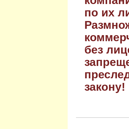
компан
по их л
Размнож
коммер
без лиц
запрещ
преслед
закону!