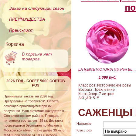
по
Заказ на следующий сезон
ПРЕИМУЩЕСТВА
Прайс-лист
Корзина
В корзине нет
товаров
LA REINE VICTORIA (Ля Рен Виктория
1 090 руб.
2026 ГОД - БОЛЕЕ 5000 СОРТОВ
РОЗ
Класс роз: Исторические розы
Возраст: Трехлетние
Контейнер: 7 литров
Принимаем заказы на 2026 год.
АКЦИЯ: 5+5
Предоплаты не требуется*. Оплата
саженцев производится при их
САЖЕНЦЫ 
получении. Наш питомник находится в
Солнечногорском районе. Площадь
питомника составляет 38 га. Доставка
Название
производится бесплатно по Москве и
Московской области (не далее 30 км от
Класс роз
МКАД) при заказе от 10000 рублей.