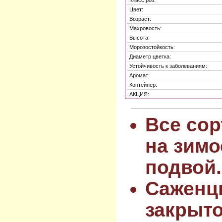
Класс роз:
Цвет:
Возраст:
Махровость:
Высота:
Морозостойкость:
Диаметр цветка:
Устойчивость к заболеваниям:
Аромат:
Контейнер:
АКЦИЯ:
Все сор
на зимо
подвой.
Саженц
закрыт