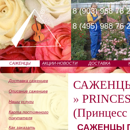
8 (903) 968 76 
8 (495) 988 76 
САЖЕНЦЫ
АКЦИИ-НОВОСТИ
ДОСТАВКА
ПИТОМНИКА
САЖЕНЦ
Доставка саженцев
Описание саженцев
»
PRINCE
Наши услуги
(Принцесс
Карта постоянного
покупателя
САЖЕНЦЫ П
Как заказать