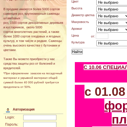
Цвет
Высота
В продаже имеются более 5000 сортов
саженцев роз, крупномерные саженцы
Диаметр цветка
штамбовых
Махровость
роз, 1500 сортов декоративных деревьев
и кустарников, около 5000
Аромат
сортов многолетних растений, а также
Цена
от:
более 1000 сортов плодовых и ягодных
культур, в том числе и редкие. Саженцы
Культура
очень высокого качества с бутонами и
цветами.
Также Вы можете приобрести у нас
средства защиты роз от болезней и
С 10.06 СПЕЦИ
вредителей.
*При оформлении заказов на посадочный
материал и укрывной материал общей
суммой более 40 000 рублей требуется
с 01.0
предоплата от 50%.
фо
Авторизация
пл
Login:
Пароль: