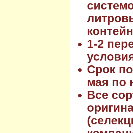
системо
литров
контейн
1-2 пер
услови
Срок по
мая по 
Все сор
оригин
(селекц