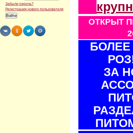
круп
Забыли пароль?
Регистрация нового пользователя
ОТКРЫТ П
2
БОЛЕЕ 
Share
Share
Share
Share
РОЗ
ЗА 
АСС
ПИТ
РАЗДЕ
ПИТОМ