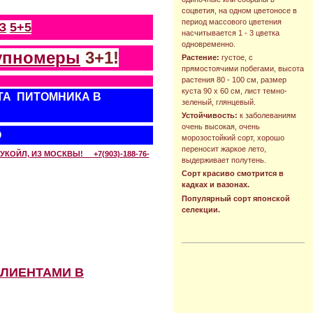
соцветия, на одном цветоносе в
период массового цветения
З
5+5
насчитывается 1 - 3 цветка
одновременно.
упномеры
3+1!
Растение:
густое, с
прямостоячими побегами, высота
растения 80 - 100 см, размер
куста 90 х 60 см, лист темно-
ТА ПИТОМНИКА В
зеленый, глянцевый.
Устойчивость:
к заболеваниям
очень высокая, очень
О
морозостойкий сорт, хорошо
переносит жаркое лето,
КОЙЛ, ИЗ МОСКВЫ! +7(903)-188-76-
выдерживает полутень.
Сорт красиво смотрится в
кадках и вазонах.
Популярный сорт японской
селекции.
КЛИЕНТАМИ В