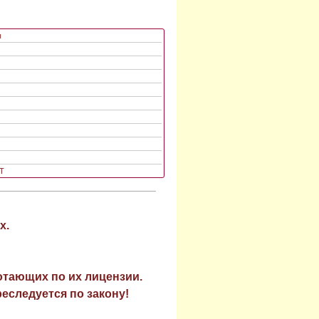
ы
Т
х.
отающих по их лицензии.
еследуется по закону!