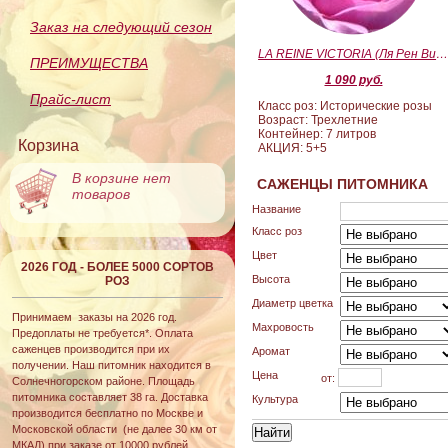
Заказ на следующий сезон
LA REINE VICTORIA (Ля Рен Виктория
ПРЕИМУЩЕСТВА
1 090 руб.
Прайс-лист
Класс роз: Исторические розы
Возраст: Трехлетние
Контейнер: 7 литров
Корзина
АКЦИЯ: 5+5
В корзине нет
САЖЕНЦЫ ПИТОМНИКА
товаров
Название
Класс роз
Цвет
2026 ГОД - БОЛЕЕ 5000 СОРТОВ
Высота
РОЗ
Диаметр цветка
Принимаем заказы на 2026 год.
Махровость
Предоплаты не требуется*. Оплата
саженцев производится при их
Аромат
получении. Наш питомник находится в
Цена
от:
Солнечногорском районе. Площадь
питомника составляет 38 га. Доставка
Культура
производится бесплатно по Москве и
Московской области (не далее 30 км от
МКАД) при заказе от 10000 рублей.