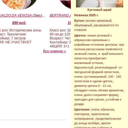
Кустовой шраб
GESUALDO DA VENOSA (Джезуальдо Ди Веноза)
BERTRAND AMOUSSOU (Бертран Амуссу)
Новинка 2025 г.
Бутон:
розово-кремовый,
890 руб.
10 000 руб.
яйцевидный, раскрывается по
спирали.
с роз: Исторические розы
Класс роз: Штамбовые формы от
аст: Трехлетние
80 см до 120 см
Цветок:
нежно розовый с
ейнер: 7 литров
Возраст: Четырех-пятилетние
абрикосово-кремовым с
ИЯ: НЕ УЧАСТВУЕТ
Контейнер: 20 литров
кофейным оттенком центром, при
АКЦИЯ: 3+1
полном распускании появляется
Все новинки »
зеленый глазок, а край внешнего
лепестка приобретает
малиновый оттенок,
бархатистый, розетковидный со
звездчатой формой лепестков,
очень густомахровый, 100 - 150
лепестков в одном цветке,
диаметр цветка 9 - 12 см,
обладает очень лёгким ароматом,
очень долго сохраняет форму,
пригоден для срезки, устойчив к
дождю.
Цветение:
очень обильное,
повторное, практически
непрерывное, продолжительное
до конца октября, цветки
одиночные или собраны в