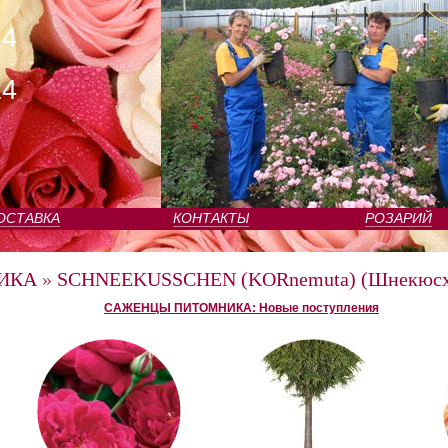
24
24
ОСТАВКА
КОНТАКТЫ
РОЗАРИЙ
ИКА
»
SCHNEEKUSSCHEN (KORnemuta) (Шнекюсх
САЖЕНЦЫ ПИТОМНИКА: Новые поступления