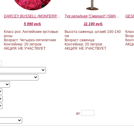
)
DARCEY BUSSELL (MONFERRATO) (Дарси Басл)
Туя западная "Смарагд" (SMARAGD) ШТАМБ 100-140
5 990 руб.
11 190 руб.
Класс роз: Английские кустовые
Высота саженца: штамб 100-140
Клас
розы
см
Возр
Возраст: Четырех-пятилетние
Возраст саженца:
Конт
Контейнер: 20 литров
Контейнер: 20 литров
АКЦ
АКЦИЯ: НЕ УЧАСТВУЕТ
АКЦИЯ: НЕ УЧАСТВУЕТ
до: