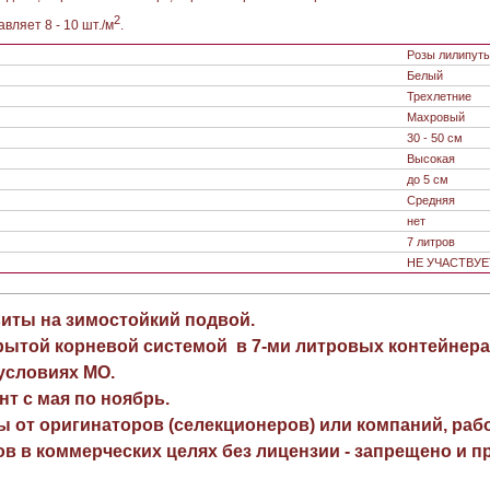
2
вляет 8 - 10 шт./м
.
Розы лилипут
Белый
Трехлетние
Махровый
30 - 50 см
Высокая
до 5 см
Средняя
нет
7 литров
НЕ УЧАСТВУЕ
виты на зимостойкий подвой.
рытой корневой системой в 7-ми литровых контейнера
 условиях МО.
нт с мая по ноябрь.
ы от оригинаторов (селекционеров) или компаний, раб
в в коммерческих целях без лицензии - запрещено и пр