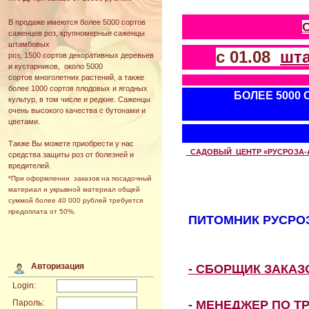
В продаже имеются более 5000 сортов
саженцев роз, крупномерные саженцы
штамбовых
с 01.08
шт
роз, 1500 сортов декоративных деревьев
и кустарников, около 5000
сортов многолетних растений, а также
более 1000 сортов плодовых и ягодных
БОЛЕЕ 5000
культур, в том числе и редкие. Саженцы
очень высокого качества с бутонами и
цветами.
Также Вы можете приобрести у нас
САДОВЫЙ ЦЕНТР «РУСРОЗА-АВТ
средства защиты роз от болезней и
вредителей.
*При оформлении заказов на посадочный
материал и укрывной материал общей
суммой более 40 000 рублей требуется
предоплата от 50%.
ПИТОМНИК РУСРОЗ
Авторизация
- СБОРЩИК ЗАКА
Login:
- МЕНЕДЖЕР ПО Т
Пароль: