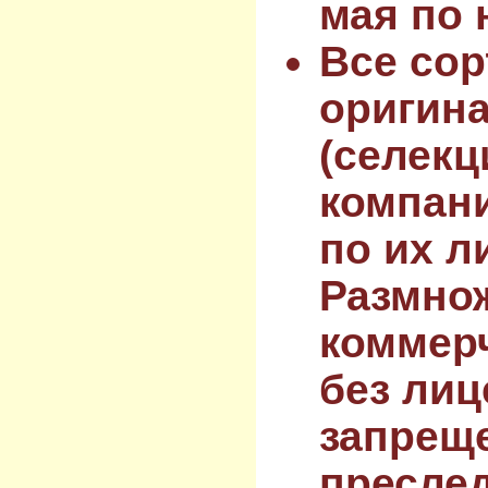
мая по 
Все сор
оригин
(селекц
компан
по их л
Размнож
коммер
без лиц
запрещ
преслед