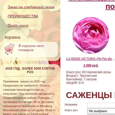
по
Заказ на следующий сезон
ПРЕИМУЩЕСТВА
Прайс-лист
Корзина
В корзине нет
товаров
LA REINE VICTORIA (Ля Рен Виктория
1 090 руб.
2026 ГОД - БОЛЕЕ 5000 СОРТОВ
РОЗ
Класс роз: Исторические розы
Возраст: Трехлетние
Контейнер: 7 литров
Принимаем заказы на 2026 год.
АКЦИЯ: 5+5
Предоплаты не требуется*. Оплата
саженцев производится при их
САЖЕНЦЫ 
получении. Наш питомник находится в
Солнечногорском районе. Площадь
питомника составляет 38 га. Доставка
Название
производится бесплатно по Москве и
Московской области (не далее 30 км от
Класс роз
МКАД) при заказе от 10000 рублей.