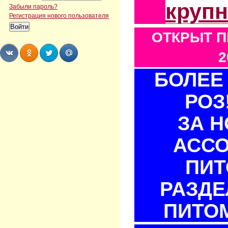
круп
Забыли пароль?
Регистрация нового пользователя
ОТКРЫТ П
2
БОЛЕЕ 
Share
Share
Share
Share
РОЗ
ЗА 
АСС
ПИТ
РАЗДЕ
ПИТОМ