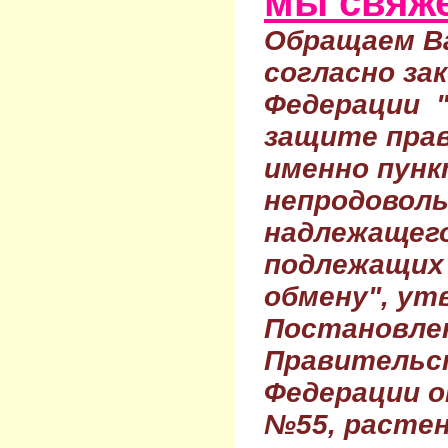
мы свяже
Обращаем Ва
согласно за
Федерации 
защите прав
именно пунк
непродовол
надлежащего
подлежащих 
обмену", ут
Постановле
Правительс
Федерации о
№55, растен