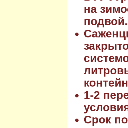
на зимо
подвой.
Саженц
закрыт
системо
литров
контейн
1-2 пер
услови
Срок по