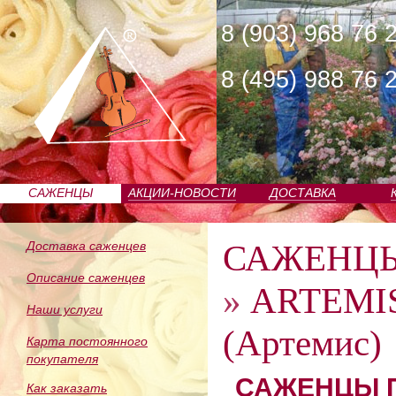
8 (903) 968 76 
8 (495) 988 76 
САЖЕНЦЫ
АКЦИИ-НОВОСТИ
ДОСТАВКА
ПИТОМНИКА
САЖЕНЦ
Доставка саженцев
Описание саженцев
»
ARTEMI
Наши услуги
(Артемис)
Карта постоянного
покупателя
САЖЕНЦЫ П
Как заказать