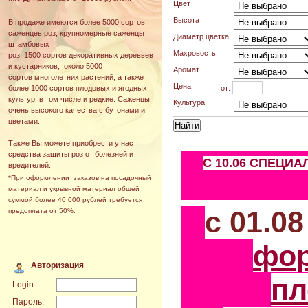
Цвет
Высота
В продаже имеются более 5000 сортов
саженцев роз, крупномерные саженцы
Диаметр цветка
штамбовых
Махровость
роз, 1500 сортов декоративных деревьев
и кустарников, около 5000
Аромат
сортов многолетних растений, а также
Цена
от:
более 1000 сортов плодовых и ягодных
культур, в том числе и редкие. Саженцы
Культура
очень высокого качества с бутонами и
цветами.
Также Вы можете приобрести у нас
средства защиты роз от болезней и
С 10.06 СПЕЦИ
вредителей.
*При оформлении заказов на посадочный
материал и укрывной материал общей
суммой более 40 000 рублей требуется
с 01.0
предоплата от 50%.
фо
Авторизация
пл
Login:
Пароль: