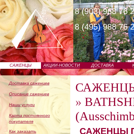
8 (903) 968 76 
8 (495) 988 76 
САЖЕНЦЫ
АКЦИИ-НОВОСТИ
ДОСТАВКА
ПИТОМНИКА
САЖЕНЦ
Доставка саженцев
Описание саженцев
»
BATHSH
Наши услуги
(Ausschimb
Карта постоянного
покупателя
САЖЕНЦЫ П
Как заказать