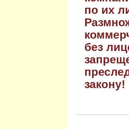
по их л
Размнож
коммер
без лиц
запрещ
преслед
закону!