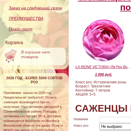
по
Заказ на следующий сезон
ПРЕИМУЩЕСТВА
Прайс-лист
Корзина
В корзине нет
товаров
LA REINE VICTORIA (Ля Рен Виктория
1 090 руб.
2026 ГОД - БОЛЕЕ 5000 СОРТОВ
РОЗ
Класс роз: Исторические розы
Возраст: Трехлетние
Контейнер: 7 литров
Принимаем заказы на 2026 год.
АКЦИЯ: 5+5
Предоплаты не требуется*. Оплата
саженцев производится при их
САЖЕНЦЫ 
получении. Наш питомник находится в
Солнечногорском районе. Площадь
питомника составляет 38 га. Доставка
Название
производится бесплатно по Москве и
Московской области (не далее 30 км от
Класс роз
МКАД) при заказе от 10000 рублей.