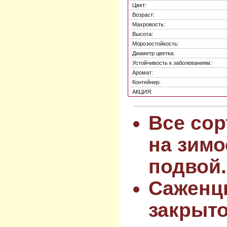
Цвет:
Возраст:
Махровость:
Высота:
Морозостойкость:
Диаметр цветка:
Устойчивость к заболеваниям:
Аромат:
Контейнер:
АКЦИЯ:
Все сор
на зимо
подвой.
Саженц
закрыт