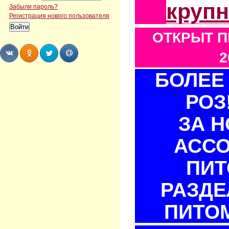
круп
Забыли пароль?
Регистрация нового пользователя
ОТКРЫТ П
2
БОЛЕЕ 
Share
Share
Share
Share
РОЗ
ЗА 
АСС
ПИТ
РАЗДЕ
ПИТОМ