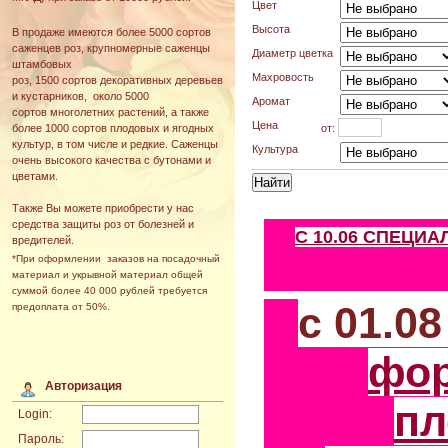
Цвет
Высота
В продаже имеются более 5000 сортов
саженцев роз, крупномерные саженцы
Диаметр цветка
штамбовых
Махровость
роз, 1500 сортов декоративных деревьев
и кустарников, около 5000
Аромат
сортов многолетних растений, а также
Цена
от:
более 1000 сортов плодовых и ягодных
культур, в том числе и редкие. Саженцы
Культура
очень высокого качества с бутонами и
цветами.
Также Вы можете приобрести у нас
средства защиты роз от болезней и
С 10.06 СПЕЦИ
вредителей.
*При оформлении заказов на посадочный
материал и укрывной материал общей
суммой более 40 000 рублей требуется
с 01.0
предоплата от 50%.
фо
Авторизация
пл
Login:
Пароль: