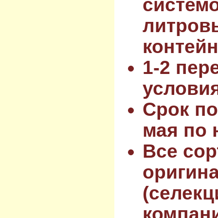
системо
литров
контейн
1-2 пер
услови
Срок по
мая по 
Все сор
оригин
(селекц
компан