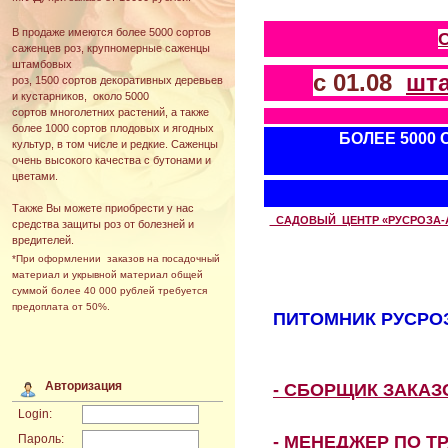
В продаже имеются более 5000 сортов
саженцев роз, крупномерные саженцы
штамбовых
с 01.08
шт
роз, 1500 сортов декоративных деревьев
и кустарников, около 5000
сортов многолетних растений, а также
более 1000 сортов плодовых и ягодных
БОЛЕЕ 5000
культур, в том числе и редкие. Саженцы
очень высокого качества с бутонами и
цветами.
Также Вы можете приобрести у нас
САДОВЫЙ ЦЕНТР «РУСРОЗА-АВТ
средства защиты роз от болезней и
вредителей.
*При оформлении заказов на посадочный
материал и укрывной материал общей
суммой более 40 000 рублей требуется
предоплата от 50%.
ПИТОМНИК РУСРОЗ
Авторизация
- СБОРЩИК ЗАКА
Login:
- МЕНЕДЖЕР ПО Т
Пароль: