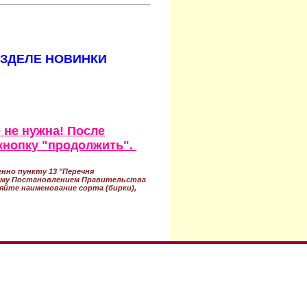
АЗДЕЛЕ НОВИНКИ
 не нужна! После
кнопку "продолжить".
нно пункту 13 "Перечня
ному Постановлением Правительства
ряйте наименование сорта (бирки),