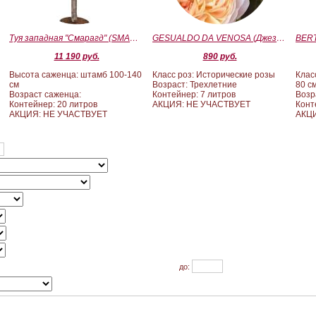
Туя западная "Смарагд" (SMARAGD) ШТАМБ 100-140
GESUALDO DA VENOSA (Джезуальдо Ди Веноза)
11 190 руб.
890 руб.
Высота саженца: штамб 100-140
Класс роз: Исторические розы
Клас
см
Возраст: Трехлетние
80 с
Возраст саженца:
Контейнер: 7 литров
Возр
Контейнер: 20 литров
АКЦИЯ: НЕ УЧАСТВУЕТ
Конт
АКЦИЯ: НЕ УЧАСТВУЕТ
АКЦИ
до: