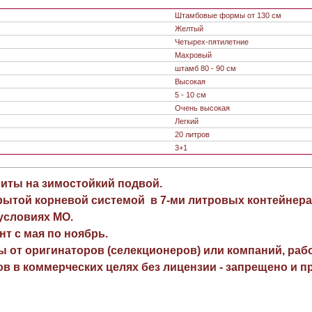
Штамбовые формы от 130 см
Желтый
Четырех-пятилетние
Махровый
штамб 80 - 90 см
Высокая
5 - 10 см
Очень высокая
Легкий
20 литров
3+1
виты на зимостойкий подвой.
рытой корневой системой в 7-ми литровых контейнера
 условиях МО.
нт с мая по ноябрь.
ы от оригинаторов (селекционеров) или компаний, раб
в в коммерческих целях без лицензии - запрещено и пр