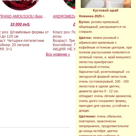
Кустовой шраб
BERTRAND AMOUSSOU (Бертран Амуссу)
ANDROMEDA (BARAND) (Андромеда)
Новинка 2025 г.
Бутон:
розово-кремовый,
10 000 руб.
2 090 руб.
яйцевидный, раскрывается по
спирали.
с роз: Штамбовые формы от
Класс роз: Почвопокровные
м до 120 см
розы
Цветок:
нежно розовый с
аст: Четырех-пятилетние
Возраст: Трехлетние
абрикосово-кремовым с
ейнер: 20 литров
Контейнер: 7 литров
кофейным оттенком центром, при
Я: 3+1
АКЦИЯ: НЕ УЧАСТВУЕТ
полном распускании появляется
Все новинки »
зеленый глазок, а край внешнего
лепестка приобретает
малиновый оттенок,
бархатистый, розетковидный со
звездчатой формой лепестков,
очень густомахровый, 100 - 150
лепестков в одном цветке,
диаметр цветка 9 - 12 см,
обладает очень лёгким ароматом,
очень долго сохраняет форму,
пригоден для срезки, устойчив к
дождю.
Цветение:
очень обильное,
повторное, практически
непрерывное, продолжительное
до конца октября, цветки
одиночные или собраны в