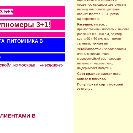
соцветия, на одном цветоносе в
период массового цветения
З
5+5
насчитывается 1 - 3 цветка
одновременно.
упномеры
3+1!
Растение:
густое, с
прямостоячими побегами, высота
растения 80 - 100 см, размер
куста 90 х 60 см, лист темно-
ТА ПИТОМНИКА В
зеленый, глянцевый.
Устойчивость:
к заболеваниям
очень высокая, очень
О
морозостойкий сорт, хорошо
переносит жаркое лето,
КОЙЛ, ИЗ МОСКВЫ! +7(903)-188-76-
выдерживает полутень.
Сорт красиво смотрится в
кадках и вазонах.
Популярный сорт японской
селекции.
КЛИЕНТАМИ В