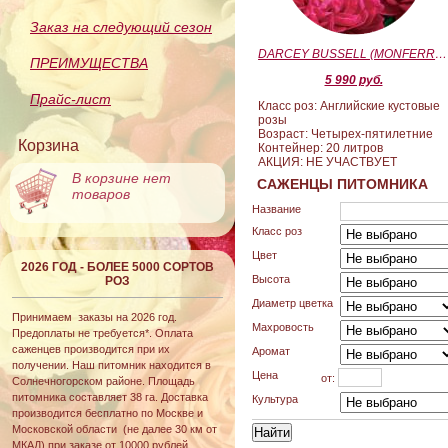
Заказ на следующий сезон
DARCEY BUSSELL (MONFERRATO) (Дарси Басл)
ПРЕИМУЩЕСТВА
5 990 руб.
Прайс-лист
Класс роз: Английские кустовые
розы
Возраст: Четырех-пятилетние
Корзина
Контейнер: 20 литров
АКЦИЯ: НЕ УЧАСТВУЕТ
В корзине нет
САЖЕНЦЫ ПИТОМНИКА
товаров
Название
Класс роз
Цвет
2026 ГОД - БОЛЕЕ 5000 СОРТОВ
Высота
РОЗ
Диаметр цветка
Принимаем заказы на 2026 год.
Махровость
Предоплаты не требуется*. Оплата
саженцев производится при их
Аромат
получении. Наш питомник находится в
Цена
от:
Солнечногорском районе. Площадь
питомника составляет 38 га. Доставка
Культура
производится бесплатно по Москве и
Московской области (не далее 30 км от
МКАД) при заказе от 10000 рублей.