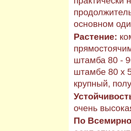
практически 
продолжитель
основном оди
Растение:
ком
прямостоячим
штамба 80 - 9
штамбе 80 х 5
крупный, пол
Устойчивост
очень высокая
По Всемирно