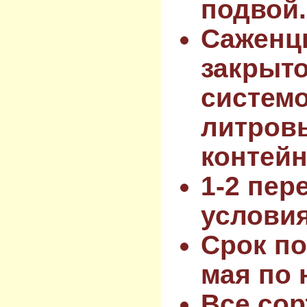
подвой.
Саженц
закрыт
системо
литров
контейн
1-2 пер
услови
Срок по
мая по 
Все сор