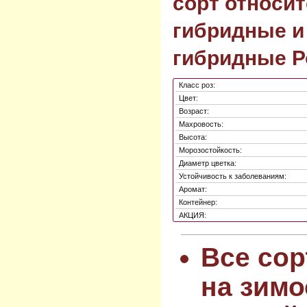
сорт относит
гибридные и
гибридные Р
Класс роз:
Цвет:
Возраст:
Махровость:
Высота:
Морозостойкость:
Диаметр цветка:
Устойчивость к заболеваниям:
Аромат:
Контейнер:
АКЦИЯ:
Все сор
на зимо