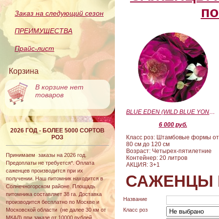
по
Заказ на следующий сезон
ПРЕИМУЩЕСТВА
Прайс-лист
Корзина
В корзине нет
товаров
BLUE EDEN (WILD BLUE YONDER) (Блю Эден)
6 000 руб.
2026 ГОД - БОЛЕЕ 5000 СОРТОВ
РОЗ
Класс роз: Штамбовые формы о
80 см до 120 см
Возраст: Четырех-пятилетние
Принимаем заказы на 2026 год.
Контейнер: 20 литров
Предоплаты не требуется*. Оплата
АКЦИЯ: 3+1
саженцев производится при их
САЖЕНЦЫ 
получении. Наш питомник находится в
Солнечногорском районе. Площадь
питомника составляет 38 га. Доставка
Название
производится бесплатно по Москве и
Московской области (не далее 30 км от
Класс роз
МКАД) при заказе от 10000 рублей.