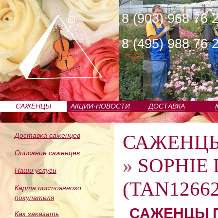
8 (903) 968 76 
8 (495) 988 76 
САЖЕНЦЫ
АКЦИИ-НОВОСТИ
ДОСТАВКА
ПИТОМНИКА
САЖЕНЦ
Доставка саженцев
Описание саженцев
»
SOPHIE 
Наши услуги
(TAN12662
Карта постоянного
покупателя
САЖЕНЦЫ П
Как заказать