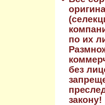
оригин
(селекц
компан
по их л
Размнож
коммер
без лиц
запрещ
преслед
закону!