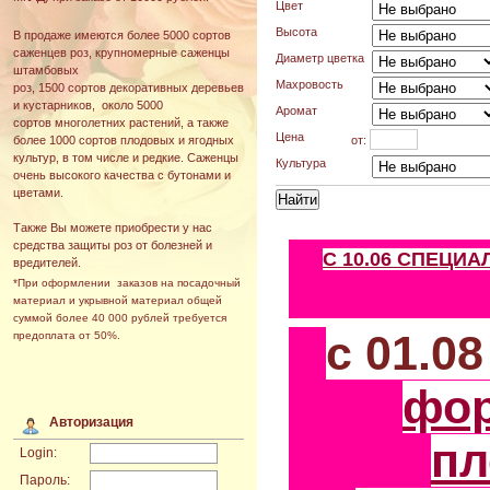
Цвет
Высота
В продаже имеются более 5000 сортов
саженцев роз, крупномерные саженцы
Диаметр цветка
штамбовых
Махровость
роз, 1500 сортов декоративных деревьев
и кустарников, около 5000
Аромат
сортов многолетних растений, а также
Цена
от:
более 1000 сортов плодовых и ягодных
культур, в том числе и редкие. Саженцы
Культура
очень высокого качества с бутонами и
цветами.
Также Вы можете приобрести у нас
средства защиты роз от болезней и
С 10.06 СПЕЦИ
вредителей.
*При оформлении заказов на посадочный
материал и укрывной материал общей
суммой более 40 000 рублей требуется
с 01.0
предоплата от 50%.
фо
Авторизация
пл
Login:
Пароль: