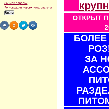
круп
Забыли пароль?
Регистрация нового пользователя
ОТКРЫТ П
2
БОЛЕЕ 
Share
Share
Share
Share
РОЗ
ЗА 
АСС
ПИТ
РАЗДЕ
ПИТОМ