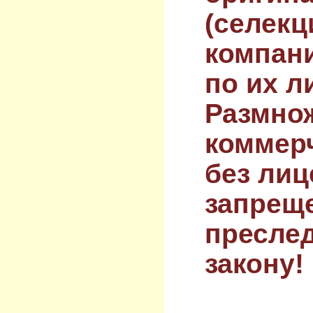
(селекц
компан
по их л
Размнож
коммер
без лиц
запрещ
преслед
закону!