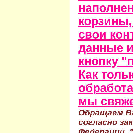
наполне
корзины,
свои кон
данные и
кнопку "
Как тольк
обработа
мы свяже
Обращаем Ва
согласно за
Федерации 