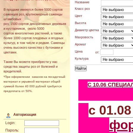
Название
Класс роз
В продаже имеются более 5000 сортов
саженцев роз, крупномерные саженцы
Цвет
штамбовых
Высота
роз, 1500 сортов декоративных деревьев
и кустарников, около 5000
Диаметр цветка
сортов многолетних растений, а также
Махровость
более 1000 сортов плодовых и ягодных
культур, в том числе и редкие. Саженцы
Аромат
очень высокого качества с бутонами и
Цена
от:
цветами.
Культура
Также Вы можете приобрести у нас
средства защиты роз от болезней и
вредителей.
*При оформлении заказов на посадочный
материал и укрывной материал общей
С 10.06 СПЕЦИ
суммой более 40 000 рублей требуется
предоплата от 50%.
с 01.0
Авторизация
фо
Login:
Пароль: