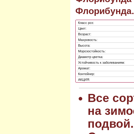
Флорибунда.
Класс роз:
Цвет:
Возраст:
Махровость:
Высота:
Морозостойкость:
Диаметр цветка:
Устойчивость к заболеваниям:
Аромат:
Контейнер:
АКЦИЯ:
Все сор
на зимо
подвой.