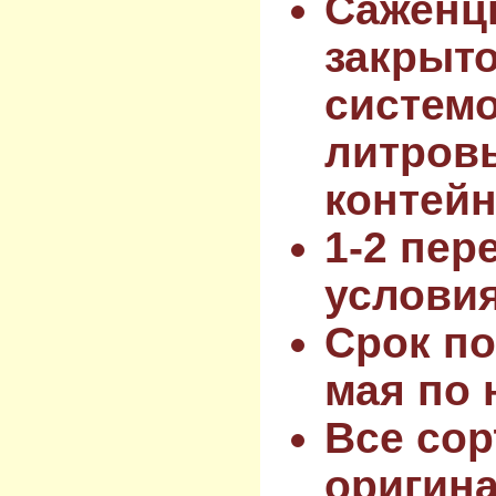
Саженц
закрыт
системо
литров
контейн
1-2 пер
услови
Срок по
мая по 
Все сор
оригин