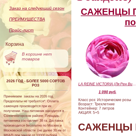
Заказ на следующий сезон
САЖЕНЦЫ П
ПРЕИМУЩЕСТВА
по
Прайс-лист
Корзина
В корзине нет
товаров
2026 ГОД - БОЛЕЕ 5000 СОРТОВ
LA REINE VICTORIA (Ля Рен Виктория
РОЗ
1 090 руб.
Принимаем заказы на 2026 год.
Класс роз: Исторические розы
Предоплаты не требуется*. Оплата
Возраст: Трехлетние
саженцев производится при их
Контейнер: 7 литров
получении. Наш питомник находится в
АКЦИЯ: 5+5
Солнечногорском районе. Площадь
питомника составляет 38 га. Доставка
САЖЕНЦЫ 
производится бесплатно по Москве и
Московской области (не далее 30 км от
МКАД) при заказе от 10000 рублей.