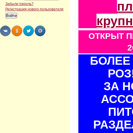
пл
Забыли пароль?
Регистрация нового пользователя
круп
ОТКРЫТ П
Share
Share
Share
Share
2
БОЛЕЕ 
РОЗ
ЗА 
АСС
ПИТ
РАЗДЕ