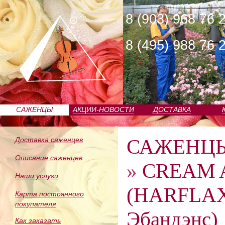
8 (903) 968 76 
8 (495) 988 76 
САЖЕНЦЫ
АКЦИИ-НОВОСТИ
ДОСТАВКА
ПИТОМНИКА
САЖЕНЦ
Доставка саженцев
Описание саженцев
»
CREAM 
Наши услуги
(HARFLAX
Карта постоянного
покупателя
Эбандэнс)
Как заказать