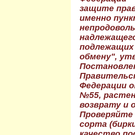
защите прав
именно пунк
непродовол
надлежащего
подлежащих 
обмену", ут
Постановле
Правительс
Федерации о
№55, растен
возврату и 
Проверяйте
сорта (бирки
качество по