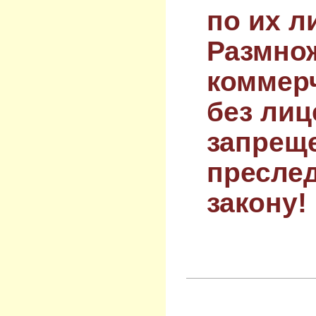
по их л
Размнож
коммер
без лиц
запрещ
преслед
закону!