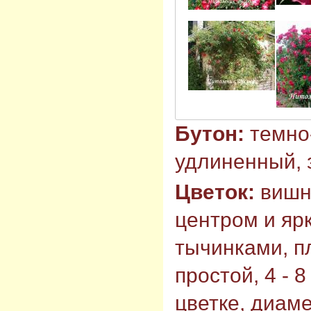
Бутон:
темно
удлиненный, 
Цветок:
вишн
центром и яр
тычинками, п
простой, 4 - 
цветке, диаме