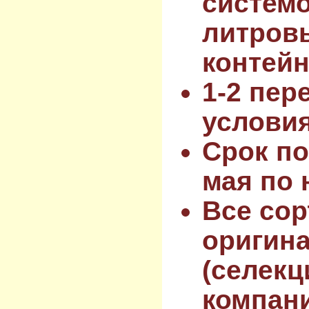
системо
литров
контейн
1-2 пер
услови
Срок по
мая по 
Все сор
оригин
(селекц
компан