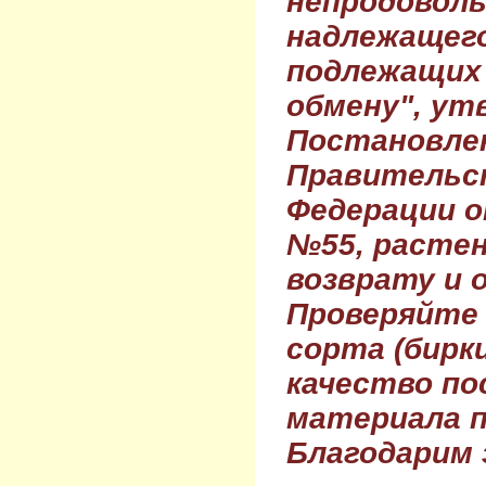
непродовол
надлежащего
подлежащих 
обмену", ут
Постановле
Правительс
Федерации о
№55, растен
возврату и 
Проверяйте
сорта (бирки
качество по
материала п
Благодарим 