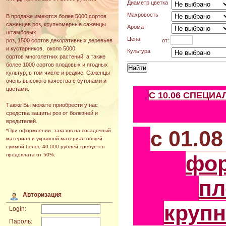
Диаметр цветка
Махровость
В продаже имеются более 5000 сортов
саженцев роз, крупномерные саженцы
Аромат
штамбовых
Цена
от:
роз, 1500 сортов декоративных деревьев
и кустарников, около 5000
Культура
сортов многолетних растений, а также
более 1000 сортов плодовых и ягодных
культур, в том числе и редкие. Саженцы
очень высокого качества с бутонами и
цветами.
С 10.06 СПЕЦИ
Также Вы можете приобрести у нас
средства защиты роз от болезней и
вредителей.
с 01.0
*При оформлении заказов на посадочный
материал и укрывной материал общей
суммой более 40 000 рублей требуется
фо
предоплата от 50%.
пл
Авторизация
круп
Login:
Пароль: