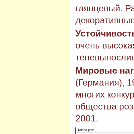
глянцевый. Р
декоративные
Устойчивост
очень высокая
теневыносли
Мировые на
(Германия), 1
многих конку
общества роз
2001.
Класс роз: