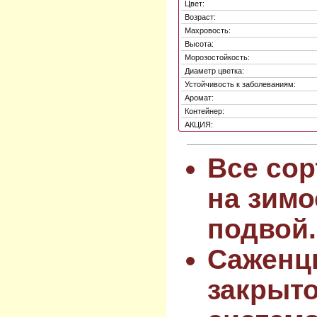
Цвет:
Возраст:
Махровость:
Высота:
Морозостойкость:
Диаметр цветка:
Устойчивость к заболеваниям:
Аромат:
Контейнер:
АКЦИЯ:
Все сор
на зимо
подвой.
Саженц
закрыт