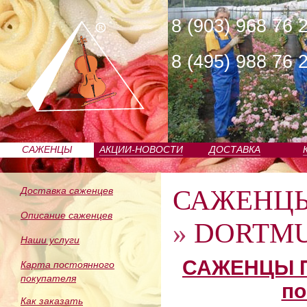
8 (903) 968 76 
8 (495) 988 76 
САЖЕНЦЫ
АКЦИИ-НОВОСТИ
ДОСТАВКА
ПИТОМНИКА
САЖЕНЦ
Доставка саженцев
Описание саженцев
»
DORTMU
Наши услуги
САЖЕНЦЫ П
Карта постоянного
покупателя
по
Как заказать