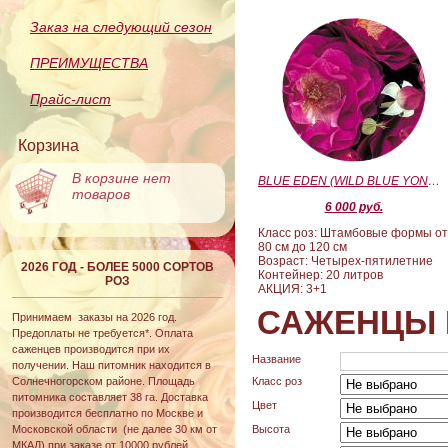
Заказ на следующий сезон
ПРЕИМУЩЕСТВА
Прайс-лист
Корзина
В корзине нет
BLUE EDEN (WILD BLUE YONDER) (Блю Эден)
товаров
6 000 руб.
Класс роз: Штамбовые формы о
80 см до 120 см
Возраст: Четырех-пятилетние
2026 ГОД - БОЛЕЕ 5000 СОРТОВ
Контейнер: 20 литров
РОЗ
АКЦИЯ: 3+1
САЖЕНЦЫ 
Принимаем заказы на 2026 год.
Предоплаты не требуется*. Оплата
саженцев производится при их
Название
получении. Наш питомник находится в
Солнечногорском районе. Площадь
Класс роз
питомника составляет 38 га. Доставка
Цвет
производится бесплатно по Москве и
Московской области (не далее 30 км от
Высота
МКАД) при заказе от 10000 рублей.