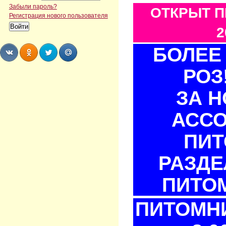
Забыли пароль?
ОТКРЫТ П
Регистрация нового пользователя
2
БОЛЕЕ 
РОЗ
Share
Share
Share
Share
ЗА 
АСС
ПИТ
РАЗДЕ
ПИТОМ
ПИТОМНИ