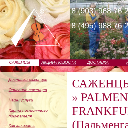
8 (903) 968 76 
8 (495) 988 76 
САЖЕНЦЫ
АКЦИИ-НОВОСТИ
ДОСТАВКА
ПИТОМНИКА
САЖЕНЦ
Доставка саженцев
Описание саженцев
»
PALMEN
Наши услуги
FRANKFUR
Карта постоянного
покупателя
(Пальменг
Как заказать