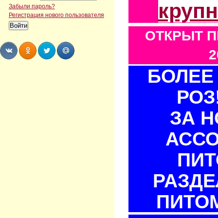
круп
Забыли пароль?
Регистрация нового пользователя
ОТКРЫТ П
2
БОЛЕЕ 
Share
Share
Share
Share
РОЗ
ЗА 
АСС
ПИТ
РАЗДЕ
ПИТОМ