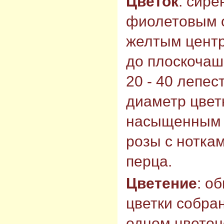
Цветок
: сире
фиолетовым о
желтым центр
до плоскочаш
20 - 40 лепес
диаметр цветк
насыщенным 
розы с ноткам
перца.
Цветение
: о
цветки собран
одном цветон