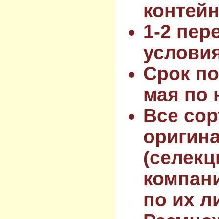
контейн
1-2 пер
услови
Срок по
мая по 
Все сор
оригин
(селекц
компан
по их л