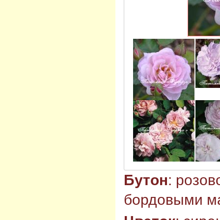
Бутон
: розо
бордовыми ма