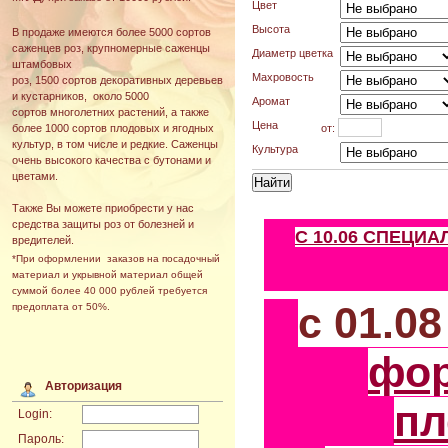
Цвет
Высота
В продаже имеются более 5000 сортов
саженцев роз, крупномерные саженцы
Диаметр цветка
штамбовых
Махровость
роз, 1500 сортов декоративных деревьев
и кустарников, около 5000
Аромат
сортов многолетних растений, а также
Цена
от:
более 1000 сортов плодовых и ягодных
культур, в том числе и редкие. Саженцы
Культура
очень высокого качества с бутонами и
цветами.
Также Вы можете приобрести у нас
средства защиты роз от болезней и
С 10.06 СПЕЦИ
вредителей.
*При оформлении заказов на посадочный
материал и укрывной материал общей
суммой более 40 000 рублей требуется
с 01.0
предоплата от 50%.
фо
Авторизация
пл
Login:
Пароль: