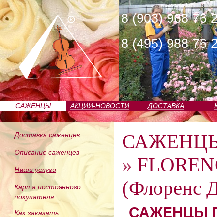
8 (903) 968 76 
8 (495) 988 76 
САЖЕНЦЫ
АКЦИИ-НОВОСТИ
ДОСТАВКА
ПИТОМНИКА
САЖЕНЦ
Доставка саженцев
Описание саженцев
»
FLOREN
Наши услуги
(Флоренс Д
Карта постоянного
покупателя
САЖЕНЦЫ П
Как заказать