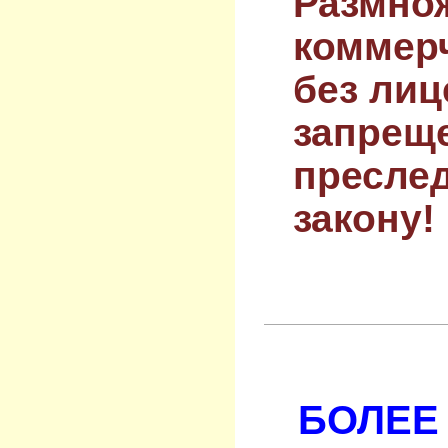
Размнож
коммер
без лиц
запрещ
преслед
закону!
БОЛЕЕ 