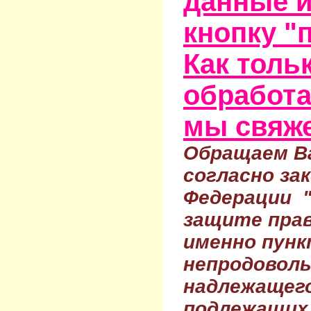
данные и
кнопку "
Как тольк
обработа
мы свяже
Обращаем Ва
согласно за
Федерации 
защите прав
именно пунк
непродовол
надлежащего
подлежащих 