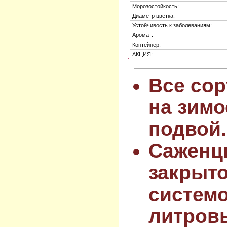
Морозостойкость:
Диаметр цветка:
Устойчивость к заболеваниям:
Аромат:
Контейнер:
АКЦИЯ:
Все сор
на зимо
подвой.
Саженц
закрыт
системо
литров