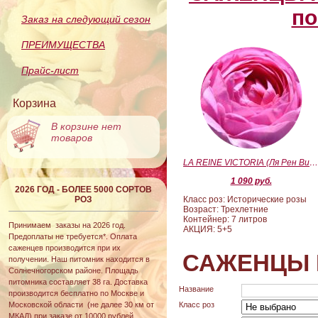
по
Заказ на следующий сезон
ПРЕИМУЩЕСТВА
Прайс-лист
Корзина
В корзине нет
товаров
LA REINE VICTORIA (Ля Рен Виктория
1 090 руб.
2026 ГОД - БОЛЕЕ 5000 СОРТОВ
РОЗ
Класс роз: Исторические розы
Возраст: Трехлетние
Контейнер: 7 литров
Принимаем заказы на 2026 год.
АКЦИЯ: 5+5
Предоплаты не требуется*. Оплата
саженцев производится при их
САЖЕНЦЫ 
получении. Наш питомник находится в
Солнечногорском районе. Площадь
питомника составляет 38 га. Доставка
Название
производится бесплатно по Москве и
Московской области (не далее 30 км от
Класс роз
МКАД) при заказе от 10000 рублей.