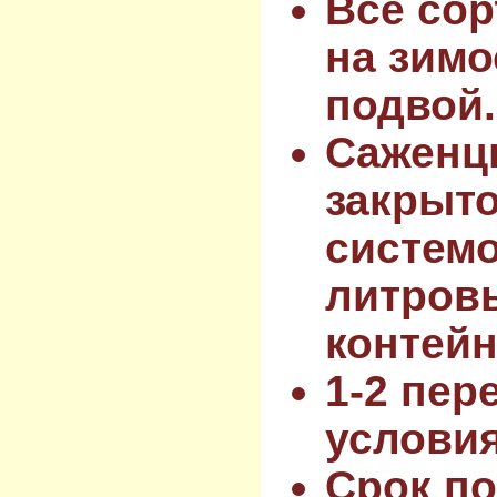
Все сор
на зимо
подвой.
Саженц
закрыт
системо
литров
контейн
1-2 пер
услови
Срок по