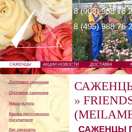
8 (903) 968 76 
8 (495) 988 76 
САЖЕНЦЫ
АКЦИИ-НОВОСТИ
ДОСТАВКА
ПИТОМНИКА
САЖЕНЦ
Доставка саженцев
Описание саженцев
»
FRIEND
Наши услуги
(MEILAMB
Карта постоянного
покупателя
САЖЕНЦЫ П
Как заказать