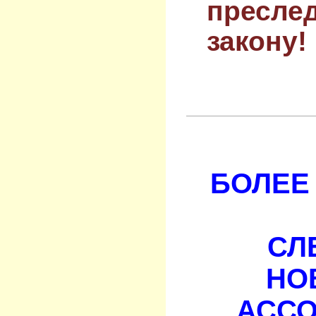
преслед
закону!
БОЛЕЕ 
СЛ
НО
АСС