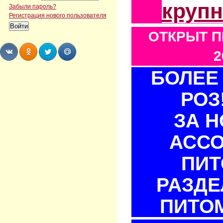
круп
Забыли пароль?
Регистрация нового пользователя
ОТКРЫТ П
2
БОЛЕЕ 
Share
Share
Share
Share
РОЗ
ЗА 
АСС
ПИТ
РАЗДЕ
ПИТОМ