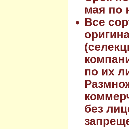
мая по 
Все сор
оригин
(селекц
компан
по их л
Размнож
коммер
без лиц
запрещ