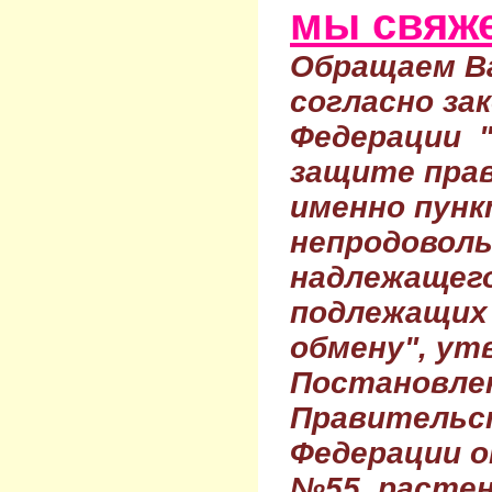
мы свяже
Обращаем Ва
согласно за
Федерации 
защите прав
именно пунк
непродовол
надлежащего
подлежащих 
обмену", ут
Постановле
Правительс
Федерации о
№55, растен