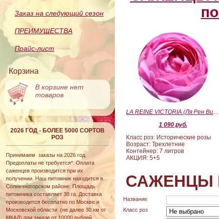
по
Заказ на следующий сезон
ПРЕИМУЩЕСТВА
Прайс-лист
Корзина
В корзине нет
товаров
LA REINE VICTORIA (Ля Рен Виктория
1 090 руб.
2026 ГОД - БОЛЕЕ 5000 СОРТОВ
РОЗ
Класс роз: Исторические розы
Возраст: Трехлетние
Контейнер: 7 литров
Принимаем заказы на 2026 год.
АКЦИЯ: 5+5
Предоплаты не требуется*. Оплата
саженцев производится при их
САЖЕНЦЫ 
получении. Наш питомник находится в
Солнечногорском районе. Площадь
питомника составляет 38 га. Доставка
Название
производится бесплатно по Москве и
Московской области (не далее 30 км от
Класс роз
МКАД) при заказе от 10000 рублей.