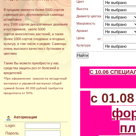
Цвет
Высота
В продаже имеются более 5000 сортов
саженцев роз, крупномерные саженцы
Диаметр цветка
штамбовых
Махровость
роз, 1500 сортов декоративных деревьев
и кустарников, около 5000
Аромат
сортов многолетних растений, а также
Цена
от:
более 1000 сортов плодовых и ягодных
культур, в том числе и редкие. Саженцы
Культура
очень высокого качества с бутонами и
цветами.
Также Вы можете приобрести у нас
средства защиты роз от болезней и
С 10.06 СПЕЦИ
вредителей.
*При оформлении заказов на посадочный
материал и укрывной материал общей
суммой более 40 000 рублей требуется
с 01.0
предоплата от 50%.
фо
Авторизация
пл
Login:
Пароль: