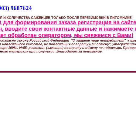
903) 9687624
Я И КОЛИЧЕСТВА САЖЕНЦЕВ ТОЛЬКО ПОСЛЕ ПЕРЕЗИМОВКИ В ПИТОМНИКЕ!
 Для формирования заказа регистрация на сайте
, вводите свои контактные данные и нажимаете 
удет обработан оператором, мы свяжемся с Вами!
согласно закону Российской Федерации "О защите прав потребителя", а име
 надлежащего качества, не подлежащих возврату или обмену", утвержден
варя 1998г. №55, растения (саженцы) возврату и обмену не подлежат. Прове
ного материала при получении. Благодарим за понимание.