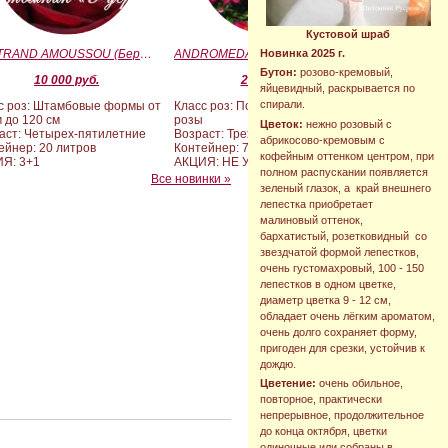
Кустовой шраб
BERTRAND AMOUSSOU (Бертран Амуссу)
ANDROMEDA (BARAND) (Андромеда)
Новинка 2025 г.
Бутон:
розово-кремовый,
10 000 руб.
2 090 руб.
яйцевидный, раскрывается по
спирали.
с роз: Штамбовые формы от
Класс роз: Почвопокровные
м до 120 см
розы
Цветок:
нежно розовый с
аст: Четырех-пятилетние
Возраст: Трехлетние
абрикосово-кремовым с
ейнер: 20 литров
Контейнер: 7 литров
кофейным оттенком центром, при
Я: 3+1
АКЦИЯ: НЕ УЧАСТВУЕТ
полном распускании появляется
Все новинки »
зеленый глазок, а край внешнего
лепестка приобретает
малиновый оттенок,
бархатистый, розетковидный со
звездчатой формой лепестков,
очень густомахровый, 100 - 150
лепестков в одном цветке,
диаметр цветка 9 - 12 см,
обладает очень лёгким ароматом,
очень долго сохраняет форму,
пригоден для срезки, устойчив к
дождю.
Цветение:
очень обильное,
повторное, практически
непрерывное, продолжительное
до конца октября, цветки
одиночные или собраны в