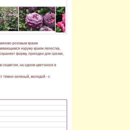
рминово-розовым краем
учивающимся наружу краем лепестка,
сохраняет форму, пригоден для срезки,
 соцветия, на одном цветоносе в
ст тёмно-зеленый, молодой - с