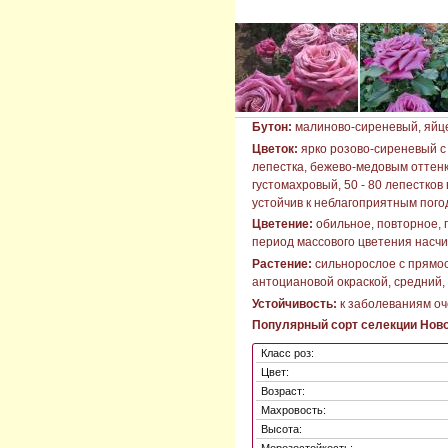
Бутон:
малиново-сиреневый, яйц
Цветок:
ярко розово-сиреневый с
лепестка, бежево-медовым оттенк
густомахровый, 50 - 80 лепестков
устойчив к неблагоприятным пого
Цветение:
обильное, повторное, 
период массового цветения насчи
Растение:
сильнорослое с прямост
антоциановой окраской, средний,
Устойчивость:
к заболеваниям оч
Популярный сорт селекции Ново
Класс роз:
Цвет:
Возраст:
Махровость:
Высота: