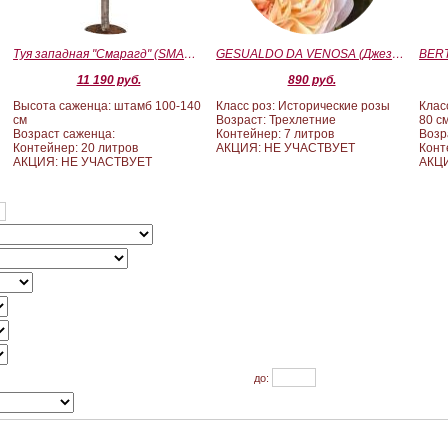
Туя западная "Смарагд" (SMARAGD) ШТАМБ 100-140
GESUALDO DA VENOSA (Джезуальдо Ди Веноза)
11 190 руб.
890 руб.
Высота саженца: штамб 100-140
Класс роз: Исторические розы
Клас
см
Возраст: Трехлетние
80 с
Возраст саженца:
Контейнер: 7 литров
Возр
Контейнер: 20 литров
АКЦИЯ: НЕ УЧАСТВУЕТ
Конт
АКЦИЯ: НЕ УЧАСТВУЕТ
АКЦИ
до: