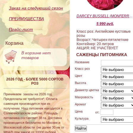
Заказ на следующий сезон
DARCEY BUSSELL (MONFERRATO) (Дарси Басл)
ПРЕИМУЩЕСТВА
5 990 руб.
Прайс-лист
Класс роз: Английские кустовые
розы
Возраст: Четырех-пятилетние
Корзина
Контейнер: 20 литров
АКЦИЯ: НЕ УЧАСТВУЕТ
В корзине нет
САЖЕНЦЫ ПИТОМНИКА
товаров
Название
Класс роз
Цвет
2026 ГОД - БОЛЕЕ 5000 СОРТОВ
Высота
РОЗ
Диаметр цветка
Принимаем заказы на 2026 год.
Махровость
Предоплаты не требуется*. Оплата
саженцев производится при их
Аромат
получении. Наш питомник находится в
Цена
от:
Солнечногорском районе. Площадь
питомника составляет 38 га. Доставка
Культура
производится бесплатно по Москве и
Московской области (не далее 30 км от
МКАД) при заказе от 10000 рублей.