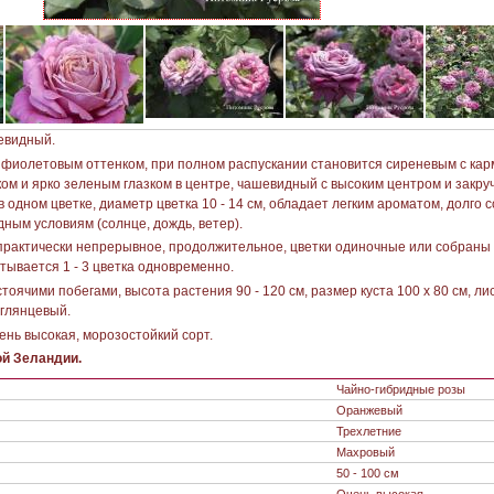
евидный.
 фиолетовым оттенком, при полном распускании становится сиреневым с ка
ом и ярко зеленым глазком в центре, чашевидный с высоким центром и закр
 в одном цветке, диаметр цветка 10 - 14 см, обладает легким ароматом, долго 
дным условиям (солнце, дождь, ветер).
практически непрерывное, продолжительное, цветки одиночные или собраны в
тывается 1 - 3 цветка одновременно.
оячими побегами, высота растения 90 - 120 см, размер куста 100 х 80 см, ли
 глянцевый.
ень высокая, морозостойкий сорт.
й Зеландии.
Чайно-гибридные розы
Оранжевый
Трехлетние
Махровый
50 - 100 см