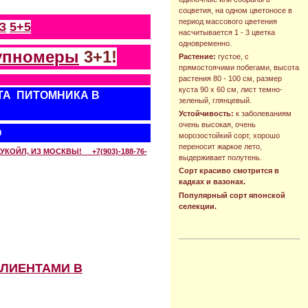
соцветия, на одном цветоносе в
период массового цветения
З
5+5
насчитывается 1 - 3 цветка
одновременно.
упномеры
3+1!
Растение:
густое, с
прямостоячими побегами, высота
растения 80 - 100 см, размер
куста 90 х 60 см, лист темно-
ТА ПИТОМНИКА В
зеленый, глянцевый.
Устойчивость:
к заболеваниям
очень высокая, очень
О
морозостойкий сорт, хорошо
переносит жаркое лето,
КОЙЛ, ИЗ МОСКВЫ! +7(903)-188-76-
выдерживает полутень.
Сорт красиво смотрится в
кадках и вазонах.
Популярный сорт японской
селекции.
КЛИЕНТАМИ В