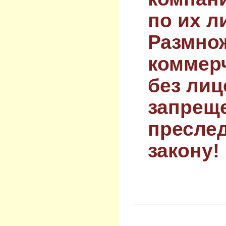
по их л
Размнож
коммер
без лиц
запрещ
преслед
закону!