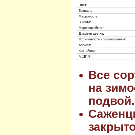
Цвет:
Возраст:
Махровость:
Высота:
Морозостойкость:
Диаметр цветка:
Устойчивость к заболеваниям:
Аромат:
Контейнер:
АКЦИЯ:
Все сор
на зимо
подвой.
Саженц
закрыт