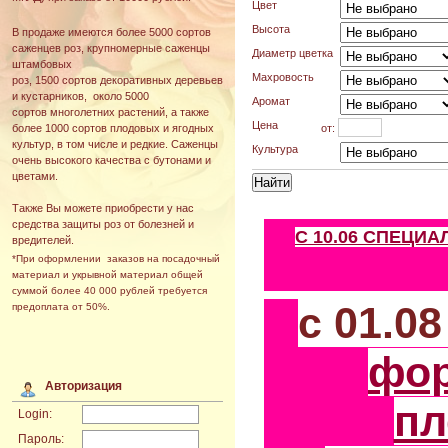
Цвет
Высота
В продаже имеются более 5000 сортов
саженцев роз, крупномерные саженцы
Диаметр цветка
штамбовых
Махровость
роз, 1500 сортов декоративных деревьев
и кустарников, около 5000
Аромат
сортов многолетних растений, а также
Цена
от:
более 1000 сортов плодовых и ягодных
культур, в том числе и редкие. Саженцы
Культура
очень высокого качества с бутонами и
цветами.
Также Вы можете приобрести у нас
средства защиты роз от болезней и
С 10.06 СПЕЦИ
вредителей.
*При оформлении заказов на посадочный
материал и укрывной материал общей
суммой более 40 000 рублей требуется
с 01.0
предоплата от 50%.
фо
Авторизация
пл
Login:
Пароль: