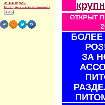
круп
Забыли пароль?
Регистрация нового пользователя
ОТКРЫТ П
2
БОЛЕЕ 
Share
Share
Share
Share
РОЗ
ЗА 
АСС
ПИТ
РАЗДЕ
ПИТОМ