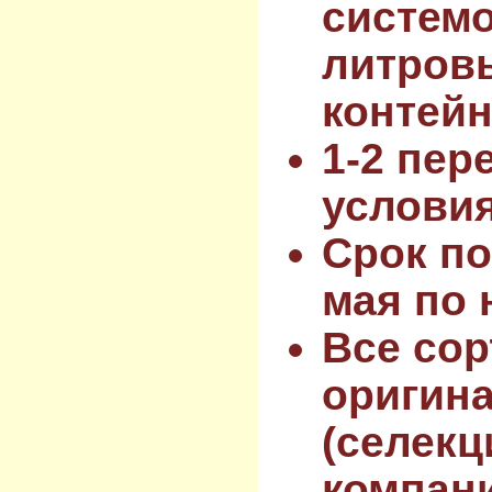
системо
литров
контейн
1-2 пер
услови
Срок по
мая по 
Все сор
оригин
(селекц
компан