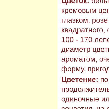
Цветок:
белый
кремовым це
глазком, роз
квадратного,
100 - 170 леп
диаметр цветк
ароматом, оч
форму, приго
Цветение:
по
продолжитель
одиночные ил
соцветия, на