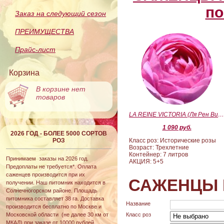
по
Заказ на следующий сезон
ПРЕИМУЩЕСТВА
Прайс-лист
Корзина
В корзине нет
товаров
LA REINE VICTORIA (Ля Рен Виктория
1 090 руб.
2026 ГОД - БОЛЕЕ 5000 СОРТОВ
РОЗ
Класс роз: Исторические розы
Возраст: Трехлетние
Контейнер: 7 литров
Принимаем заказы на 2026 год.
АКЦИЯ: 5+5
Предоплаты не требуется*. Оплата
саженцев производится при их
САЖЕНЦЫ 
получении. Наш питомник находится в
Солнечногорском районе. Площадь
питомника составляет 38 га. Доставка
Название
производится бесплатно по Москве и
Московской области (не далее 30 км от
Класс роз
МКАД) при заказе от 10000 рублей.