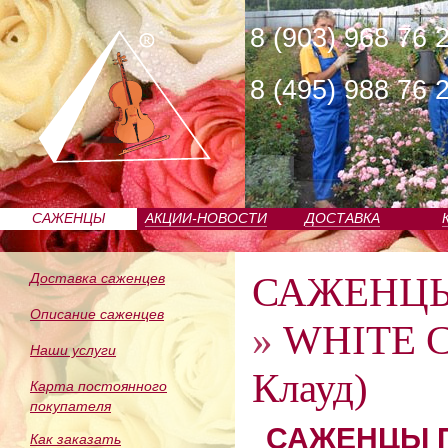
8 (903) 968 76 
8 (495) 988 76 
САЖЕНЦЫ
АКЦИИ-НОВОСТИ
ДОСТАВКА
ПИТОМНИКА
САЖЕНЦ
Доставка саженцев
Описание саженцев
»
WHITE C
Наши услуги
Клауд)
Карта постоянного
покупателя
САЖЕНЦЫ П
Как заказать