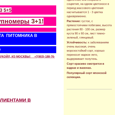
соцветия, на одном цветоносе в
период массового цветения
З
5+5
насчитывается 1 - 3 цветка
одновременно.
упномеры
3+1!
Растение:
густое, с
прямостоячими побегами, высота
растения 80 - 100 см, размер
куста 90 х 60 см, лист темно-
ТА ПИТОМНИКА В
зеленый, глянцевый.
Устойчивость:
к заболеваниям
очень высокая, очень
О
морозостойкий сорт, хорошо
переносит жаркое лето,
КОЙЛ, ИЗ МОСКВЫ! +7(903)-188-76-
выдерживает полутень.
Сорт красиво смотрится в
кадках и вазонах.
Популярный сорт японской
селекции.
КЛИЕНТАМИ В