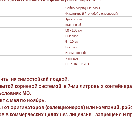
Чайно-гибридные розы
Фиолетовый / голубой / сиреневый
Трехлетние
Махровый
50 - 100 см
Высокая
5 - 10 см
Высокая
Насыщенный
7 литров
НЕ УЧАСТВУЕТ
виты на зимостойкий подвой.
рытой корневой системой в 7-ми литровых контейнера
 условиях МО.
нт с мая по ноябрь.
ы от оригинаторов (селекционеров) или компаний, раб
в в коммерческих целях без лицензии - запрещено и пр