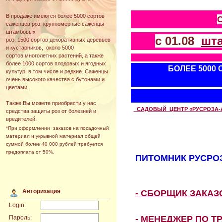
В продаже имеются более 5000 сортов
саженцев роз, крупномерные саженцы
штамбовых
с 01.08
шт
роз, 1500 сортов декоративных деревьев
и кустарников, около 5000
сортов многолетних растений, а также
более 1000 сортов плодовых и ягодных
БОЛЕЕ 5000
культур, в том числе и редкие. Саженцы
очень высокого качества с бутонами и
цветами.
Также Вы можете приобрести у нас
САДОВЫЙ ЦЕНТР «РУСРОЗА-АВТ
средства защиты роз от болезней и
вредителей.
*При оформлении заказов на посадочный
материал и укрывной материал общей
суммой более 40 000 рублей требуется
предоплата от 50%.
ПИТОМНИК РУСРОЗ
Авторизация
- СБОРЩИК ЗАКА
Login:
- МЕНЕДЖЕР ПО Т
Пароль: