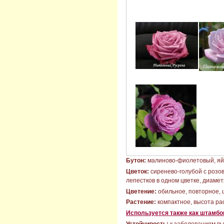
Бутон:
малиново-фиолетовый, яй
Цветок:
сиренево-голубой с розо
лепестков в одном цветке, диамет
Цветение:
обильное, повторное, 
Растение:
компактное, высота рас
Используется также как штамб
Устойчивость:
к заболеваниям вы