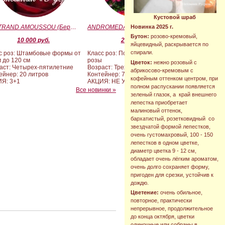
Кустовой шраб
BERTRAND AMOUSSOU (Бертран Амуссу)
ANDROMEDA (BARAND) (Андромеда)
Новинка 2025 г.
Бутон:
розово-кремовый,
10 000 руб.
2 090 руб.
яйцевидный, раскрывается по
спирали.
с роз: Штамбовые формы от
Класс роз: Почвопокровные
м до 120 см
розы
Цветок:
нежно розовый с
аст: Четырех-пятилетние
Возраст: Трехлетние
абрикосово-кремовым с
ейнер: 20 литров
Контейнер: 7 литров
кофейным оттенком центром, при
Я: 3+1
АКЦИЯ: НЕ УЧАСТВУЕТ
полном распускании появляется
Все новинки »
зеленый глазок, а край внешнего
лепестка приобретает
малиновый оттенок,
бархатистый, розетковидный со
звездчатой формой лепестков,
очень густомахровый, 100 - 150
лепестков в одном цветке,
диаметр цветка 9 - 12 см,
обладает очень лёгким ароматом,
очень долго сохраняет форму,
пригоден для срезки, устойчив к
дождю.
Цветение:
очень обильное,
повторное, практически
непрерывное, продолжительное
до конца октября, цветки
одиночные или собраны в