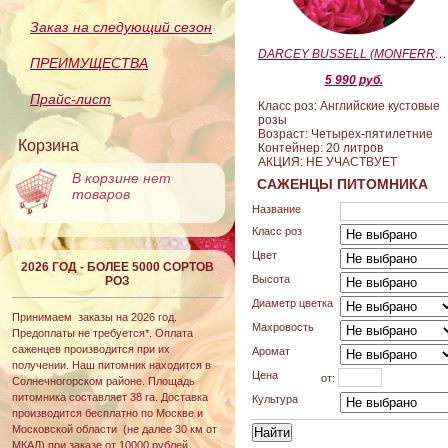
Заказ на следующий сезон
DARCEY BUSSELL (MONFERRATO) (Дарси Басл)
ПРЕИМУЩЕСТВА
5 990 руб.
Прайс-лист
Класс роз: Английские кустовые
розы
Возраст: Четырех-пятилетние
Корзина
Контейнер: 20 литров
АКЦИЯ: НЕ УЧАСТВУЕТ
В корзине нет
САЖЕНЦЫ ПИТОМНИКА
товаров
Название
Класс роз
Цвет
2026 ГОД - БОЛЕЕ 5000 СОРТОВ
Высота
РОЗ
Диаметр цветка
Принимаем заказы на 2026 год.
Махровость
Предоплаты не требуется*. Оплата
саженцев производится при их
Аромат
получении. Наш питомник находится в
Цена
от:
Солнечногорском районе. Площадь
питомника составляет 38 га. Доставка
Культура
производится бесплатно по Москве и
Московской области (не далее 30 км от
МКАД) при заказе от 10000 рублей.