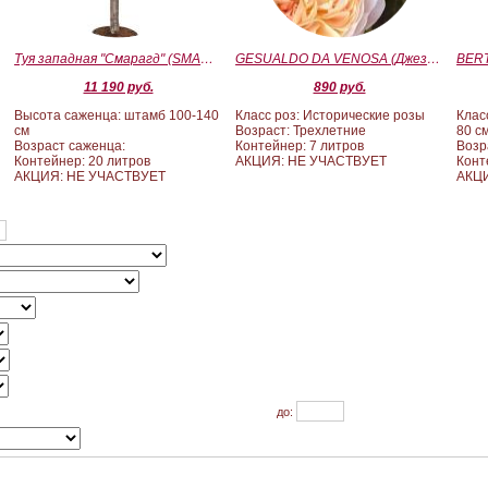
Туя западная "Смарагд" (SMARAGD) ШТАМБ 100-140
GESUALDO DA VENOSA (Джезуальдо Ди Веноза)
11 190 руб.
890 руб.
Высота саженца: штамб 100-140
Класс роз: Исторические розы
Клас
см
Возраст: Трехлетние
80 с
Возраст саженца:
Контейнер: 7 литров
Возр
Контейнер: 20 литров
АКЦИЯ: НЕ УЧАСТВУЕТ
Конт
АКЦИЯ: НЕ УЧАСТВУЕТ
АКЦИ
до: