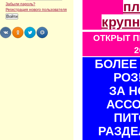
пл
Забыли пароль?
Регистрация нового пользователя
круп
ОТКРЫТ П
Share
Share
Share
Share
2
БОЛЕЕ 
РОЗ
ЗА 
АСС
ПИТ
РАЗДЕ