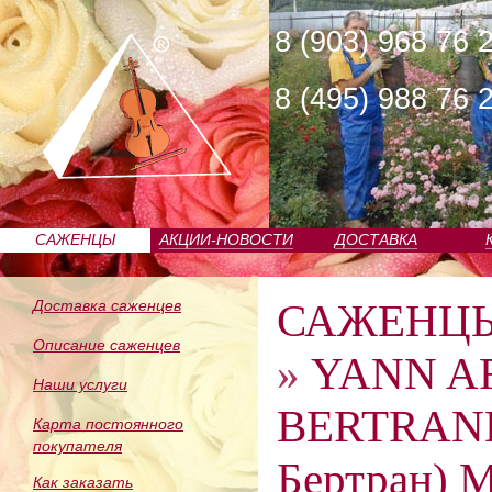
8 (903) 968 76 
8 (495) 988 76 
САЖЕНЦЫ
АКЦИИ-НОВОСТИ
ДОСТАВКА
ПИТОМНИКА
САЖЕНЦ
Доставка саженцев
Описание саженцев
»
YANN A
Наши услуги
BERTRAND
Карта постоянного
покупателя
Бертран) M
Как заказать