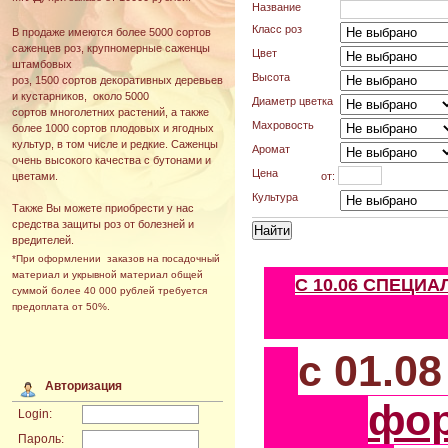
Название
Класс роз
В продаже имеются более 5000 сортов
саженцев роз, крупномерные саженцы
Цвет
штамбовых
Высота
роз, 1500 сортов декоративных деревьев
и кустарников, около 5000
Диаметр цветка
сортов многолетних растений, а также
Махровость
более 1000 сортов плодовых и ягодных
культур, в том числе и редкие. Саженцы
Аромат
очень высокого качества с бутонами и
Цена
от:
цветами.
Культура
Также Вы можете приобрести у нас
средства защиты роз от болезней и
вредителей.
*При оформлении заказов на посадочный
материал и укрывной материал общей
С 10.06 СПЕЦИ
суммой более 40 000 рублей требуется
предоплата от 50%.
с 01.0
Авторизация
фо
Login:
Пароль: