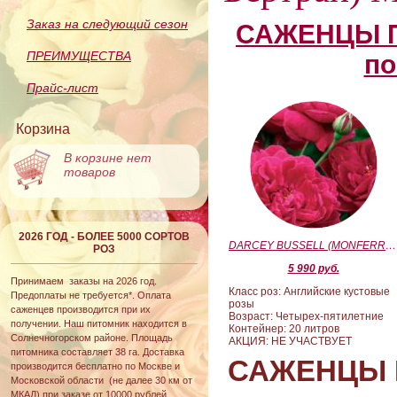
Заказ на следующий сезон
САЖЕНЦЫ П
ПРЕИМУЩЕСТВА
по
Прайс-лист
Корзина
В корзине нет
товаров
2026 ГОД - БОЛЕЕ 5000 СОРТОВ
DARCEY BUSSELL (MONFERRATO) (Дарси Басл)
РОЗ
5 990 руб.
Принимаем заказы на 2026 год.
Класс роз: Английские кустовые
Предоплаты не требуется*. Оплата
розы
саженцев производится при их
Возраст: Четырех-пятилетние
получении. Наш питомник находится в
Контейнер: 20 литров
Солнечногорском районе. Площадь
АКЦИЯ: НЕ УЧАСТВУЕТ
питомника составляет 38 га. Доставка
САЖЕНЦЫ 
производится бесплатно по Москве и
Московской области (не далее 30 км от
МКАД) при заказе от 10000 рублей.