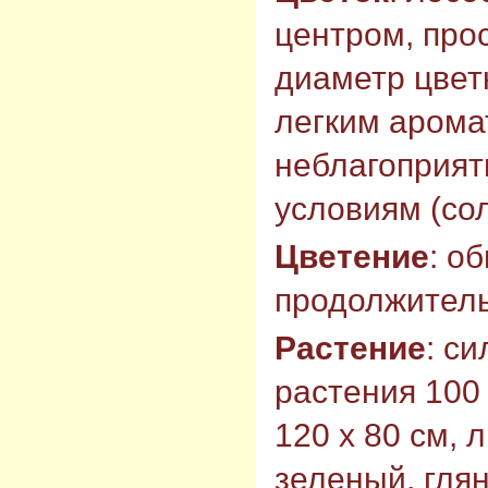
центром, прос
диаметр цветк
легким арома
неблагоприя
условиям (сол
Цветение
: о
продолжитель
Растение
: с
растения 100 
120 х 80 см, 
зеленый, гля