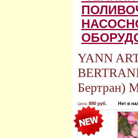
ПОЛИВО
НАСОСН
ОБОРУД
YANN AR
BERTRAND
Бертран) M
890 руб.
Нет в н
Цена: