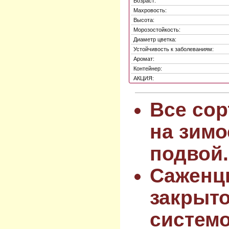
Возраст:
Махровость:
Высота:
Морозостойкость:
Диаметр цветка:
Устойчивость к заболеваниям:
Аромат:
Контейнер:
АКЦИЯ:
Все сор
на зимо
подвой.
Саженц
закрыт
системо