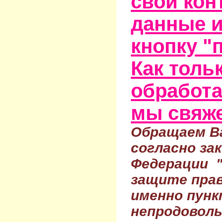
свои кон
данные и
кнопку "
Как тольк
обработа
мы свяже
Обращаем Ва
согласно за
Федерации 
защите прав
именно пунк
непродовол