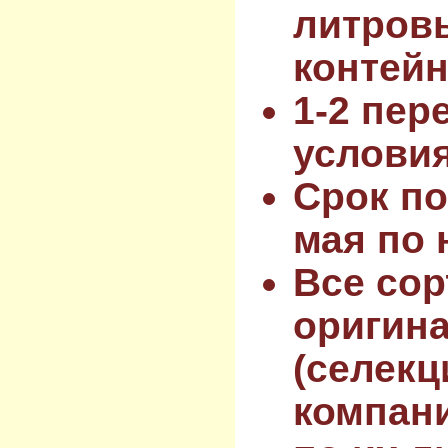
литров
контейн
1-2 пер
услови
Срок по
мая по 
Все сор
оригин
(селекц
компан