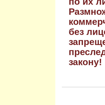
по их л
Размнож
коммер
без лиц
запрещ
преслед
закону!