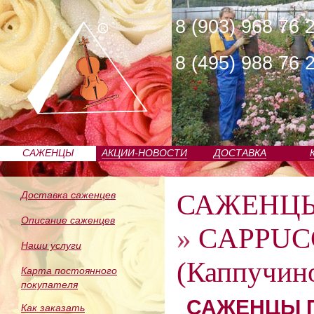
8 (903) 968 76 
8 (495) 988 76 
САЖЕНЦЫ
АКЦИИ-НОВОСТИ
ДОСТАВКА
ПИТОМНИКА
САЖЕНЦ
Доставка саженцев
Описание саженцев
»
CAPPUC
Наши услуги
(Каппучин
Карта постоянного
покупателя
САЖЕНЦЫ П
Как заказать