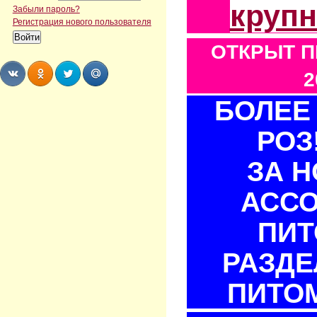
круп
Забыли пароль?
Регистрация нового пользователя
ОТКРЫТ П
2
БОЛЕЕ 
Share
Share
Share
Share
РОЗ
ЗА 
АСС
ПИТ
РАЗДЕ
ПИТОМ