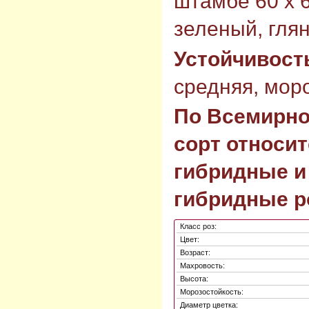
штамбе 60 х 6
зеленый, гля
Устойчивост
средняя, моро
По Всемирно
сорт относит
гибридные и
гибридные р
Класс роз:
Цвет:
Возраст:
Махровость:
Высота:
Морозостойкость:
Диаметр цветка: