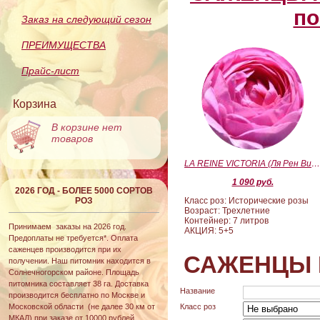
по
Заказ на следующий сезон
ПРЕИМУЩЕСТВА
Прайс-лист
Корзина
В корзине нет
товаров
LA REINE VICTORIA (Ля Рен Виктория
1 090 руб.
2026 ГОД - БОЛЕЕ 5000 СОРТОВ
РОЗ
Класс роз: Исторические розы
Возраст: Трехлетние
Контейнер: 7 литров
Принимаем заказы на 2026 год.
АКЦИЯ: 5+5
Предоплаты не требуется*. Оплата
саженцев производится при их
САЖЕНЦЫ 
получении. Наш питомник находится в
Солнечногорском районе. Площадь
питомника составляет 38 га. Доставка
Название
производится бесплатно по Москве и
Московской области (не далее 30 км от
Класс роз
МКАД) при заказе от 10000 рублей.