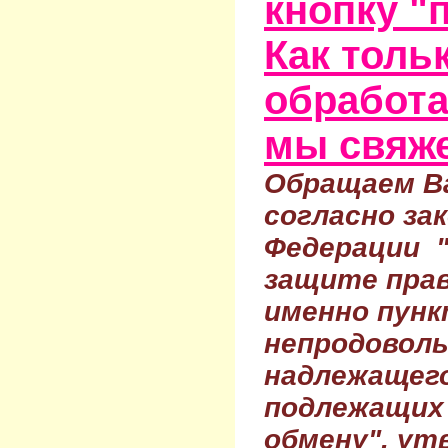
кнопку "
Как тольк
обработа
мы свяже
Обращаем Ва
согласно за
Федерации 
защите прав
именно пунк
непродовол
надлежащего
подлежащих 
обмену", ут