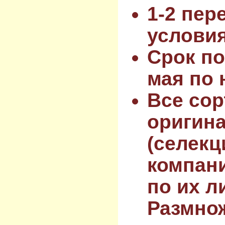
1-2 пер
услови
Срок по
мая по 
Все сор
оригин
(селекц
компан
по их л
Размнож