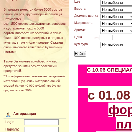
Цвет
Высота
В продаже имеются более 5000 сортов
саженцев роз, крупномерные саженцы
Диаметр цветка
штамбовых
Махровость
роз, 1500 сортов декоративных деревьев
и кустарников, около 5000
Аромат
сортов многолетних растений, а также
Цена
от:
более 1000 сортов плодовых и ягодных
культур, в том числе и редкие. Саженцы
Культура
очень высокого качества с бутонами и
цветами.
Также Вы можете приобрести у нас
средства защиты роз от болезней и
С 10.06 СПЕЦИ
вредителей.
*При оформлении заказов на посадочный
материал и укрывной материал общей
суммой более 40 000 рублей требуется
с 01.0
предоплата от 50%.
фо
Авторизация
пл
Login:
Пароль: