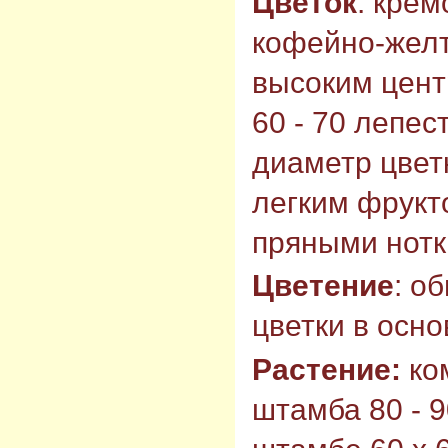
Цветок
: кре
кофейно-желт
высоким цент
60 - 70 лепес
диаметр цветк
легким фрукт
пряными нотк
Цветение
: о
цветки в осн
Растение:
ко
штамба 80 - 9